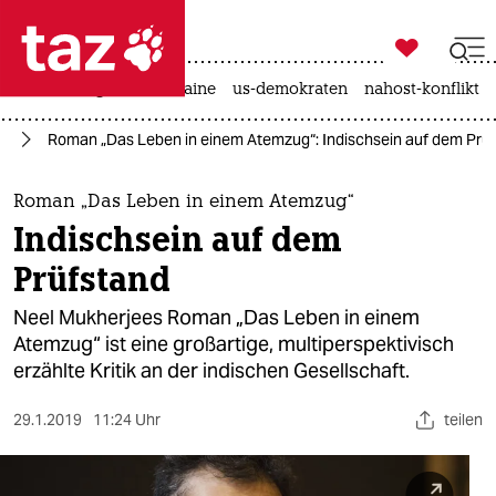

taz zahl ich
hitze
krieg in der ukraine
us-demokraten
nahost-konflikt

taz zahl ich
ch
Roman „Das Leben in einem Atemzug“: Indischsein auf dem Prü
taz zahl ich
themen
Roman „Das Leben in einem Atemzug“
Indischsein auf dem
politik
Prüfstand
öko
Neel Mukherjees Roman „Das Leben in einem
Atemzug“ ist eine großartige, multiperspektivisch
gesellschaft
erzählte Kritik an der indischen Gesellschaft.
kultur
29.1.2019
11:24 Uhr
teilen
sport