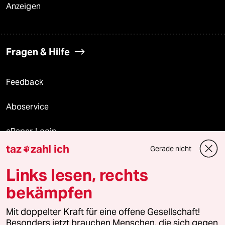
Anzeigen
Fragen & Hilfe
Feedback
Aboservice
ePaper Login
taz
zahl ich
Gerade nicht

Downloads für Abonnierende
Links lesen, rechts
bekämpfen
© 2026 taz Verlags und Vertriebs GmbH
Mit doppelter Kraft für eine offene Gesellschaft!
Alle Rechte vorbehalten. Bei rechtlichen Fragen oder für Genehmigungen
wenden Sie sich bitte an
lizenzen@taz.de
Besonders jetzt brauchen Menschen, die sich gegen