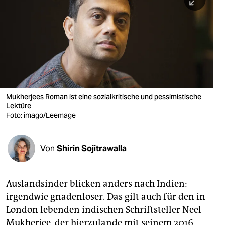
berlin
nord
wahrheit
verlag
verlag
Mukherjees Roman ist eine sozialkritische und pessimistische
Lektüre
veranstaltungen
Foto: imago/Leemage
shop
fragen & hilfe
Von
Shirin Sojitrawalla
unterstützen
Auslandsinder blicken anders nach Indien:
abo
irgendwie gnadenloser. Das gilt auch für den in
genossenschaft
London lebenden indischen Schriftsteller Neel
Mukherjee, der hierzulande mit seinem 2016