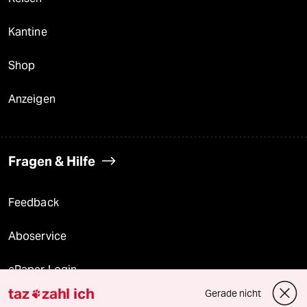
Kantine
Shop
Anzeigen
Fragen & Hilfe
Feedback
Aboservice
ePaper Login
taz
zahl ich
Gerade nicht

Downloads für Abonnierende