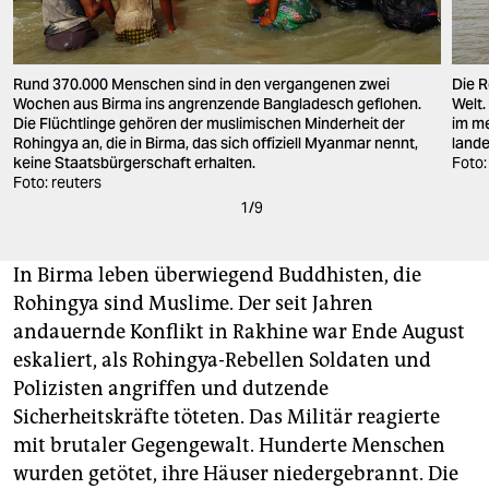
Die R
Rund 370.000 Menschen sind in den vergangenen zwei
Welt.
Wochen aus Birma ins angrenzende Bangladesch geflohen.
im me
Die Flüchtlinge gehören der muslimischen Minderheit der
lande
Rohingya an, die in Birma, das sich offiziell Myanmar nennt,
Foto:
keine Staatsbürgerschaft erhalten.
Foto: reuters
1
/
9
In Birma leben überwiegend Buddhisten, die
Rohingya sind Muslime. Der seit Jahren
andauernde Konflikt in Rakhine war Ende August
eskaliert, als Rohingya-Rebellen Soldaten und
Polizisten angriffen und dutzende
Sicherheitskräfte töteten. Das Militär reagierte
mit brutaler Gegengewalt. Hunderte Menschen
wurden getötet, ihre Häuser niedergebrannt. Die