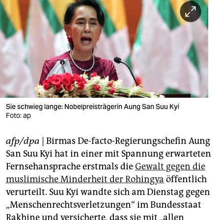
berlin
nord
wahrheit
verlag
verlag
veranstaltungen
Sie schwieg lange: Nobelpreisträgerin Aung San Suu Kyi
Foto: ap
shop
afp/dpa
| Birmas De-facto-Regierungschefin Aung
fragen & hilfe
San Suu Kyi hat in einer mit Spannung erwarteten
unterstützen
Fernsehansprache erstmals die
Gewalt gegen die
muslimische Minderheit der Rohingya
öffentlich
abo
verurteilt. Suu Kyi wandte sich am Dienstag gegen
genossenschaft
„Menschenrechtsverletzungen“ im Bundesstaat
Rakhine und versicherte, dass sie mit „allen