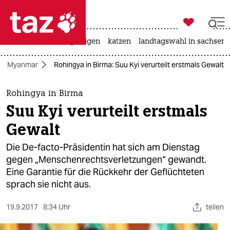

taz zahl ich
ceuta
hitze
bergsteigen
katzen
landtagswahl in sachsen-

taz zahl ich
Myanmar
Rohingya in Birma: Suu Kyi verurteilt erstmals Gewalt
taz zahl ich
themen
Rohingya in Birma
Suu Kyi verurteilt erstmals
politik
Gewalt
öko
Die De-facto-Präsidentin hat sich am Dienstag
gegen „Menschenrechtsverletzungen“ gewandt.
gesellschaft
Eine Garantie für die Rückkehr der Geflüchteten
sprach sie nicht aus.
kultur
sport
19.9.2017
8:34 Uhr
teilen