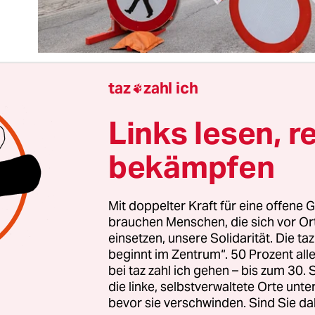
taz
zahl ich

Links lesen, r
 Tageszeitungen Österreichs erschienen am Sonnt
er ganzseitigen Anzeige der Bundesregierung au
bekämpfen
kblatt: „Schau auf dich, bleib zu Hause. Besond
st.“ Mit null Uhr Montag hat die Regierung das Ge
ziale Leben zum Erliegen gebracht. Vorerst für e
Mit doppelter Kraft für eine offene G
brauchen Menschen, die sich vor O
ist klar:
Der Ausnahmezustand
wird zum Dauerz
einsetzen, unsere Solidarität. Die ta
 ergreift im Vergleich zu stärker von der Corona
beginnt im Zentrum“. 50 Prozent a
n Ländern drastische Maßnahmen. In einer Sond
bei taz zahl ich gehen – bis zum 30
tionalrat sogar ein De-facto-Ausgehverbot erlasse
die linke, selbstverwaltete Orte unte
bevor sie verschwinden. Sind Sie da
.