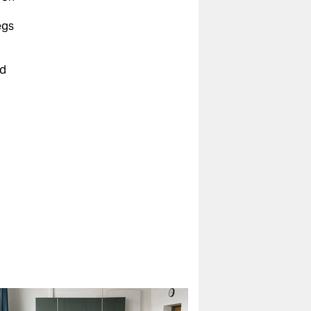
egs
nd