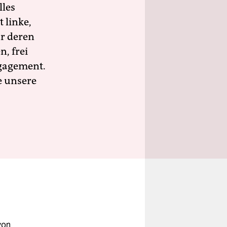
lles
 linke,
ür deren
n, frei
ngagement.
e unsere
von