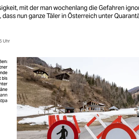
igkeit, mit der man wochenlang die Gefahren ignor
, dass nun ganze Täler in Österreich unter Quarant
5 Uhr
ßen:
tner
nde
 bis
nter
täne
hann
/dpa