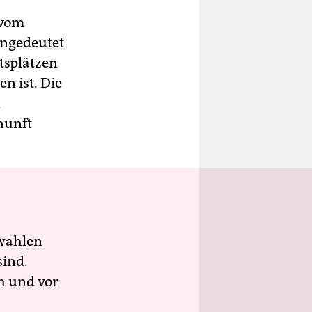
 vom
angedeutet
tsplätzen
n ist. Die
d
nunft
wahlen
sind.
h und vor