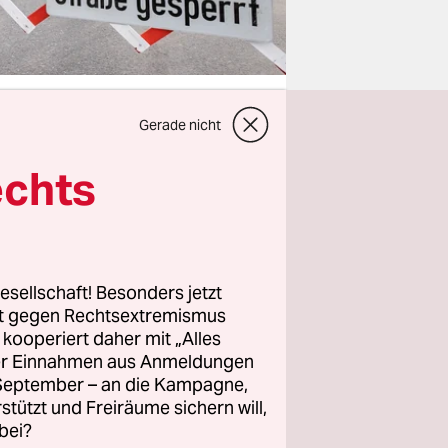
Gerade nicht
echts
ag mit
f dem
ers wenn du
schäfts-
ine Woche,
esellschaft! Besonders jetzt
rt gegen Rechtsextremismus
ustand.
z kooperiert daher mit „Alles
-Pandemie
ller Einnahmen aus Anmeldungen
ersitzung
. September – an die Kampagne,
n:
rstützt und Freiräume sichern will,
bei?