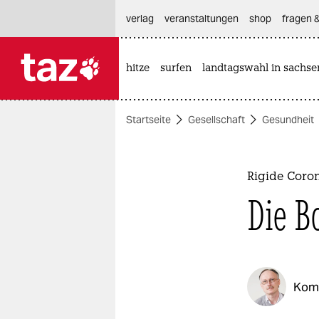
hautnavigation anspringen
hauptinhalt anspringen
footer anspringen
verlag
veranstaltungen
shop
fragen &
hitze
surfen
landtagswahl in sachse

taz zahl ich
taz zahl ich
Startseite
Gesellschaft
Gesundheit
themen
politik
Rigide Coro
öko
Die B
gesellschaft
kultur
Kom
sport