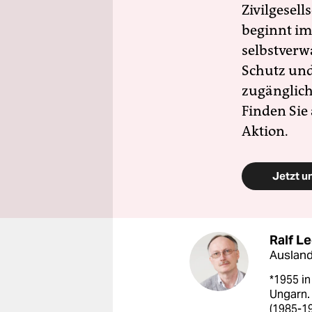
Zivilgesell
beginnt im
selbstverw
Schutz und 
zugänglich
Finden Sie
Aktion.
Jetzt u
Ralf L
Ausland
*1955 in
Ungarn. 
(1985-1