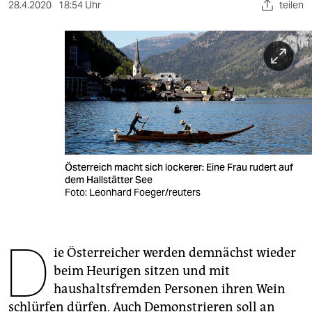
berlin
28.4.2020
18:54 Uhr
teilen
nord
wahrheit
verlag
verlag
veranstaltungen
Österreich macht sich lockerer: Eine Frau rudert auf
shop
dem Hallstätter See
Foto: Leonhard Foeger/reuters
fragen & hilfe
unterstützen
D
ie Österreicher werden demnächst wieder
abo
beim Heurigen sitzen und mit
genossenschaft
haushaltsfremden Personen ihren Wein
schlürfen dürfen. Auch Demonstrieren soll an