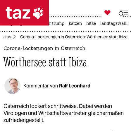

taz zahl ich
bergsteigen
usa unter trump
katzen
hitze
landtagswahl i

taz zahl ich
avirus
Corona-Lockerungen in Österreich: Wörthersee statt Ibiza
taz zahl ich
Corona-Lockerungen in Österreich
themen
Wörthersee statt Ibiza
politik
öko
Kommentar von
Ralf Leonhard
gesellschaft
kultur
Österreich lockert schrittweise. Dabei werden
Virologen und Wirtschaftsvertreter gleichermaßen
sport
zufriedengestellt.