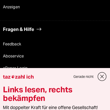
Anzeigen
Fragen & Hilfe
Feedback
Aboservice
ePaper Login
taz
zahl ich
Gerade nicht

Downloads für Abonnierende
Links lesen, rechts
bekämpfen
© 2026 taz Verlags und Vertriebs GmbH
Alle Rechte vorbehalten. Bei rechtlichen Fragen oder für Genehmigungen
Mit doppelter Kraft für eine offene Gesellschaft!