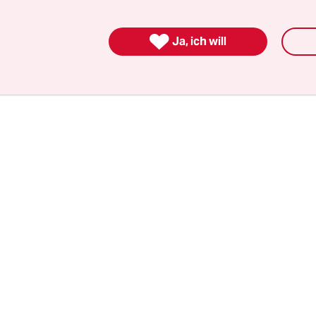
m Binnenland zur Nordsee überführt, zieht das
ustigen an. Der Bau von Kreuzfahrtschiffen ist 

Ja, ich will
hen Know-hows eines der wenigen Gebiete im Sc
utsche Unternehmen mit der Konkurrenz aus Fe
lten können.