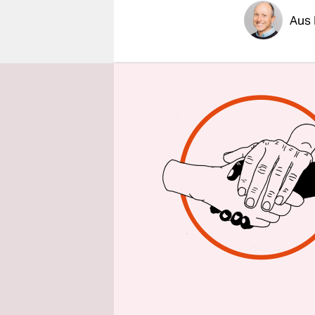
epaper login
Aus
Tausende A
Emslandes 
Deutschlan
eine Finan
muss Deuts
fehlen 2,8
Niedersach
übernehmen
Die Meyer-W
schwimmend
Passagiere