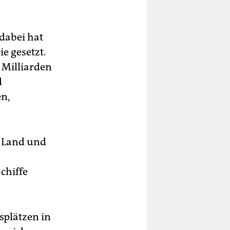
 dabei hat
e gesetzt.
 Milliarden
d
en,
n Land und
chiffe
splätzen in