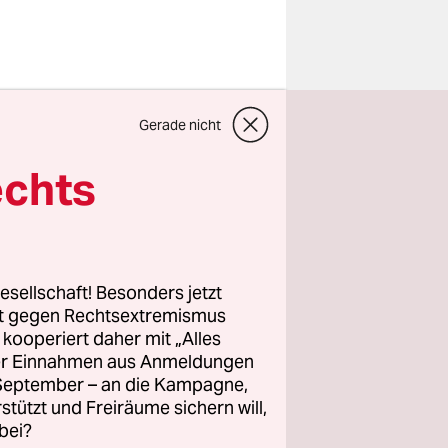
le Kern des
Gerade nicht
fbau in
er muss
echts
 sonst
s Ende 2027
and
 Prozent
esellschaft! Besonders jetzt
senken.
rt gegen Rechtsextremismus
z kooperiert daher mit „Alles
ller Einnahmen aus Anmeldungen
ffe –
. September – an die Kampagne,
nd
rstützt und Freiräume sichern will,
schmalen
bei?