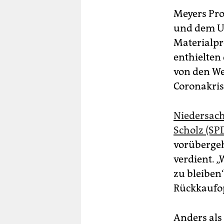
Meyers Pro
und dem Uk
Materialpr
enthielten
von den We
Coronakris
Niedersach
Scholz (SP
vorübergeh
verdient. „
zu bleiben“
Rückkaufop
Anders als