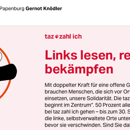
 Papenburg
Gernot Knödler
rbeitsplätze stehen auf dem Spiel, der industriel
taz
zahl ich

und das Herzstück dessen, was vom zivilen Schif
d noch übrig geblieben ist. Bis zum 15. Septemb
Links lesen, r
zierung für die Papenburger Meyer-Werft stehen,
bekämpfen
chlands Vorzeigewerft den Betrieb einstellen. Bi
 Milliarden Euro. Jetzt wollen der Bund und das L
sen die in Familienbesitz befindliche Werft zu 80
Mit doppelter Kraft für eine offene G
. Damit könnten sie eine Menge Steuergeld ver
brauchen Menschen, die sich vor O
einsetzen, unsere Solidarität. Die ta
beginnt im Zentrum“. 50 Prozent a
erft ist bekannt für ihre riesigen Kreuzfahrtschi
bei taz zahl ich gehen – bis zum 30
e Hotels samt Freizeitpark für mehrere Tause
die linke, selbstverwaltete Orte unte
 und Besatzungsmitglieder. Werden sie auf der 
bevor sie verschwinden. Sind Sie da