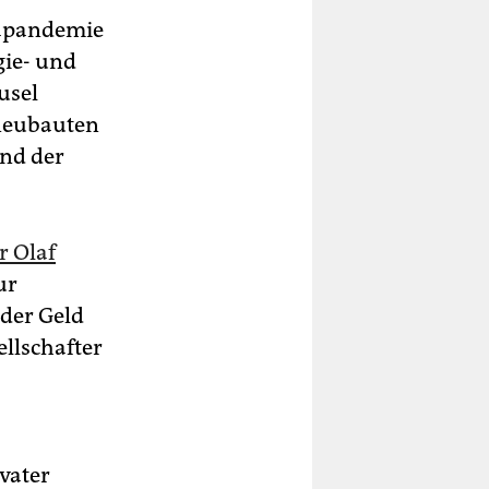
napandemie
gie- und
usel
sneubauten
end der
r Olaf
ur
eder Geld
ellschafter
vater