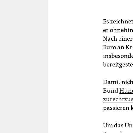
Es zeichnet
er ohnehin
Nach einer
Euro an Kr
insbesonder
bereitgeste
Damit nich
Bund
Hund
zurechtzu
passieren 
Um das Unt