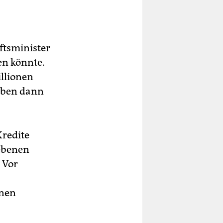
ftsminister
en könnte.
llionen
eben dann
Kredite
gebenen
 Vor
enen