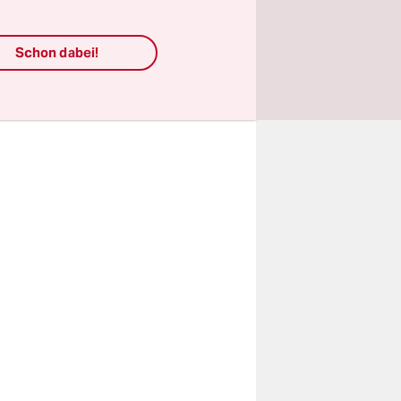
 Scharen
wegen des
Schon dabei!
hiffbau,
rnost