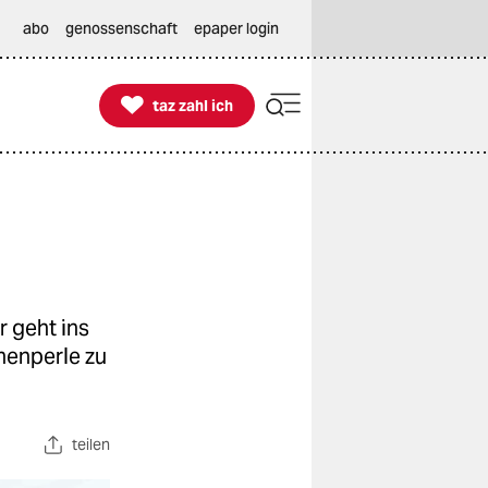
abo
genossenschaft
epaper login

taz zahl ich
taz zahl ich
 geht ins
henperle zu
teilen