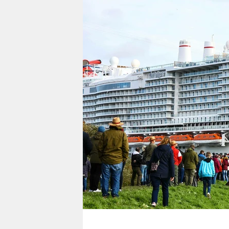
berlin
nord
wahrheit
verlag
verlag
veranstaltungen
shop
fragen & hilfe
unterstützen
abo
genossenschaft