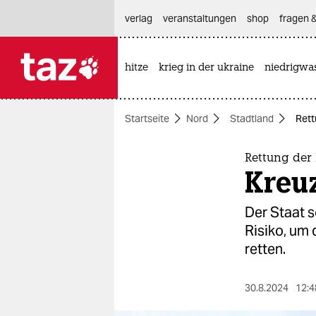
hautnavigation anspringen
hauptinhalt anspringen
footer anspringen
verlag
veranstaltungen
shop
fragen &
hitze
krieg in der ukraine
niedrigwa

taz zahl ich
taz zahl ich
Startseite
Nord
Stadtland
Rett
themen
politik
Rettung der
Kreuz
öko
Der Staat 
gesellschaft
Risiko, um 
retten.
kultur
sport
30.8.2024
12:4