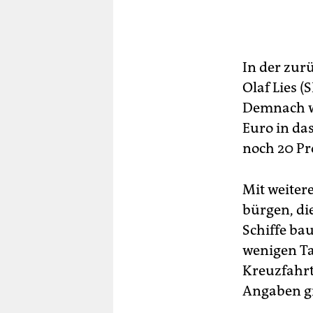
In der zur
Olaf Lies (
Demnach wü
Euro in da
noch 20 Pr
Mit weiter
bürgen, di
Schiffe ba
wenigen Ta
Kreuzfahrt
Angaben gr