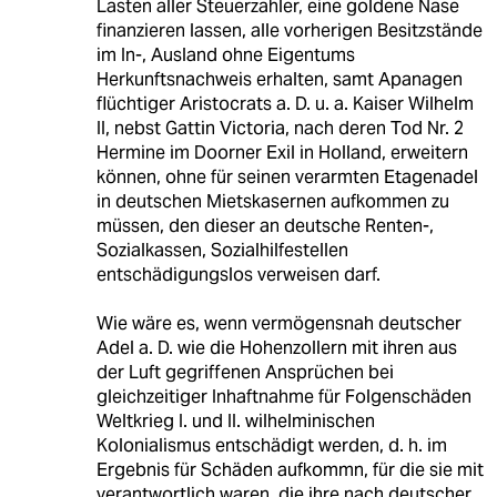
Lasten aller Steuerzahler, eine goldene Nase
finanzieren lassen, alle vorherigen Besitzstände
im In-, Ausland ohne Eigentums
Herkunftsnachweis erhalten, samt Apanagen
flüchtiger Aristocrats a. D. u. a. Kaiser Wilhelm
II, nebst Gattin Victoria, nach deren Tod Nr. 2
Hermine im Doorner Exil in Holland, erweitern
können, ohne für seinen verarmten Etagenadel
in deutschen Mietskasernen aufkommen zu
müssen, den dieser an deutsche Renten-,
Sozialkassen, Sozialhilfestellen
entschädigungslos verweisen darf.
Wie wäre es, wenn vermögensnah deutscher
Adel a. D. wie die Hohenzollern mit ihren aus
der Luft gegriffenen Ansprüchen bei
gleichzeitiger Inhaftnahme für Folgenschäden
Weltkrieg I. und II. wilhelminischen
Kolonialismus entschädigt werden, d. h. im
Ergebnis für Schäden aufkommn, für die sie mit
verantwortlich waren, die ihre nach deutscher