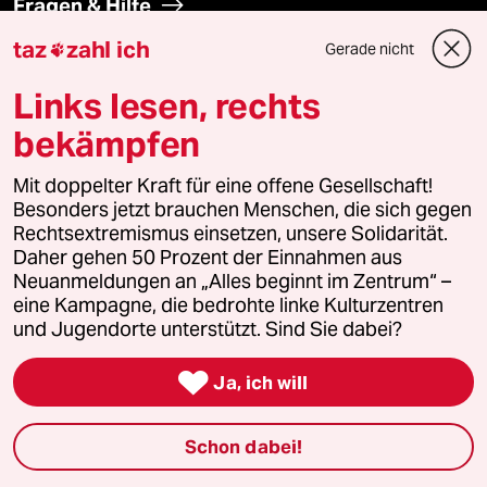
Fragen & Hilfe
taz
zahl ich
Gerade nicht

Feedback
Links lesen, rechts
Aboservice
bekämpfen
ePaper Login
Mit doppelter Kraft für eine offene Gesellschaft!
Besonders jetzt brauchen Menschen, die sich gegen
Downloads für Abonnierende
Rechtsextremismus einsetzen, unsere Solidarität.
Daher gehen 50 Prozent der Einnahmen aus
Neuanmeldungen an „Alles beginnt im Zentrum“ –
eine Kampagne, die bedrohte linke Kulturzentren
und Jugendorte unterstützt. Sind Sie dabei?
© 2026 taz Verlags und Vertriebs GmbH
Alle Rechte vorbehalten. Bei rechtlichen Fragen oder für Genehmigungen
wenden Sie sich bitte an
lizenzen@taz.de

Ja, ich will
Feedback
Redaktionsstatut
Kommune-Richtlinien
KI-
Schon dabei!
Leitlinie
Informant
Datenschutz
Impressum
AGB