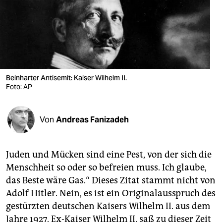
berlin
nord
wahrheit
verlag
Beinharter Antisemit: Kaiser Wilhelm II.
verlag
Foto: AP
veranstaltungen
Von
Andreas Fanizadeh
shop
fragen & hilfe
Juden und Mücken sind eine Pest, von der sich die
unterstützen
Menschheit so oder so befreien muss. Ich glaube,
das Beste wäre Gas.“ Dieses Zitat stammt nicht von
abo
Adolf Hitler. Nein, es ist ein Originalausspruch des
genossenschaft
gestürzten deutschen Kaisers Wilhelm II. aus dem
Jahre 1927. Ex-Kaiser Wilhelm II. saß zu dieser Zeit