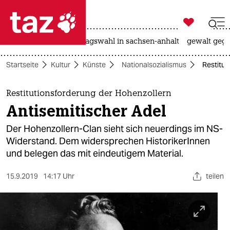

taz zahl ich
nahost-konflikt
landtagswahl in sachsen-anhalt
gewalt gege

taz zahl ich
Startseite
Kultur
Künste
Nationalsozialismus
Restitut
taz zahl ich
themen
Restitutionsforderung der Hohenzollern
Antisemitischer Adel
politik
Der Hohenzollern-Clan sieht sich neuerdings im NS-
öko
Widerstand. Dem widersprechen HistorikerInnen
und belegen das mit eindeutigem Material.
gesellschaft
15.9.2019
14:17 Uhr
teilen
kultur
sport