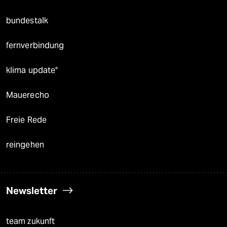
bundestalk
fernverbindung
klima update°
Mauerecho
Freie Rede
reingehen
Newsletter
team zukunft