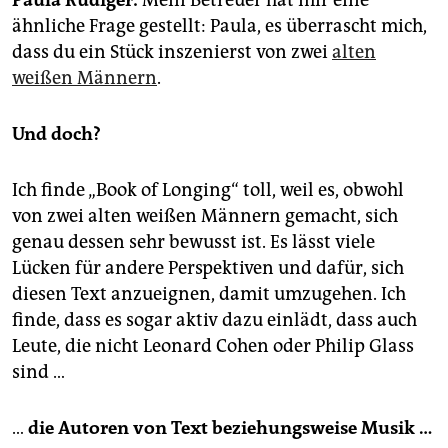
Paula Rüdiger:
Mein Betreuer hat mir eine
epaper login
ähnliche Frage gestellt: Paula, es überrascht mich,
dass du ein Stück inszenierst von zwei
alten
weißen Männern
.
Und doch?
Ich finde „Book of Longing“ toll, weil es, obwohl
von zwei alten weißen Männern gemacht, sich
genau dessen sehr bewusst ist. Es lässt viele
Lücken für andere Perspektiven und dafür, sich
diesen Text anzueignen, damit umzugehen. Ich
finde, dass es sogar aktiv dazu einlädt, dass auch
Leute, die nicht Leonard ­Cohen oder Philip Glass
sind …
…
die Autoren von Text beziehungsweise Musik …