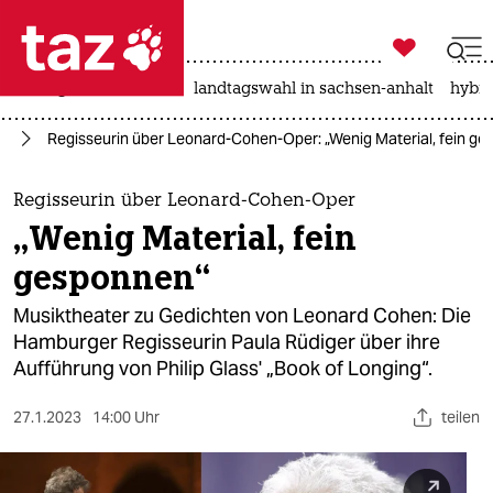

taz zahl ich
niedrigwasser
rente
landtagswahl in sachsen-anhalt
hybri

taz zahl ich
ur
Regisseurin über Leonard-Cohen-Oper: „Wenig Material, fein g
taz zahl ich
themen
Regisseurin über Leonard-Cohen-Oper
„Wenig Material, fein
politik
gesponnen“
öko
Musiktheater zu Gedichten von Leonard Cohen: Die
Hamburger Regisseurin Paula Rüdiger über ihre
gesellschaft
Aufführung von Philip Glass' „Book of Longing“.
kultur
27.1.2023
14:00 Uhr
teilen
sport