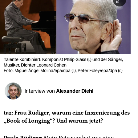
berlin
nord
wahrheit
verlag
verlag
Talente kombiniert: Komponist Philip Glass (l.) und der Sänger,
Musiker, Dichter Leonard Cohen
veranstaltungen
Foto: Miguel Ángel Molina/epa/dpa (l.), Peter Foley/epa/dpa (r.)
shop
fragen & hilfe
Interview von
Alexander Diehl
unterstützen
taz: Frau Rüdiger, warum eine Inszenierung des
abo
„Book of Longing“? Und warum jetzt?
genossenschaft