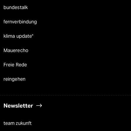
bundestalk
fernverbindung
klima update°
Mauerecho
Freie Rede
reingehen
Newsletter
team zukunft