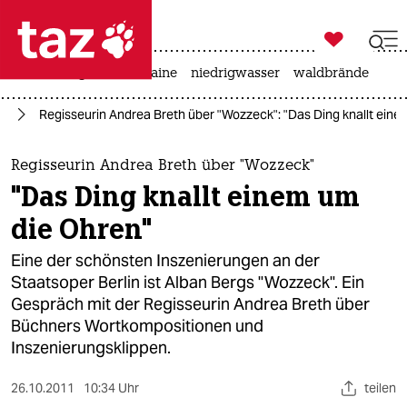

taz zahl ich
hitze
krieg in der ukraine
niedrigwasser
waldbrände

taz zahl ich
te
Regisseurin Andrea Breth über "Wozzeck": "Das Ding knallt ein
taz zahl ich
themen
Regisseurin Andrea Breth über "Wozzeck"
"Das Ding knallt einem um
politik
die Ohren"
öko
Eine der schönsten Inszenierungen an der
Staatsoper Berlin ist Alban Bergs "Wozzeck". Ein
gesellschaft
Gespräch mit der Regisseurin Andrea Breth über
Büchners Wortkompositionen und
kultur
Inszenierungsklippen.
sport
26.10.2011
10:34 Uhr
teilen