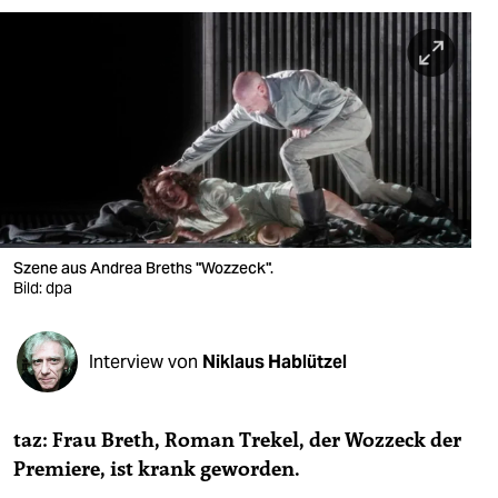
berlin
nord
wahrheit
verlag
verlag
veranstaltungen
Szene aus Andrea Breths "Wozzeck".
shop
Bild: dpa
fragen & hilfe
Interview von
Niklaus Hablützel
unterstützen
abo
taz: Frau Breth, Roman Trekel, der Wozzeck der
genossenschaft
Premiere, ist krank geworden.