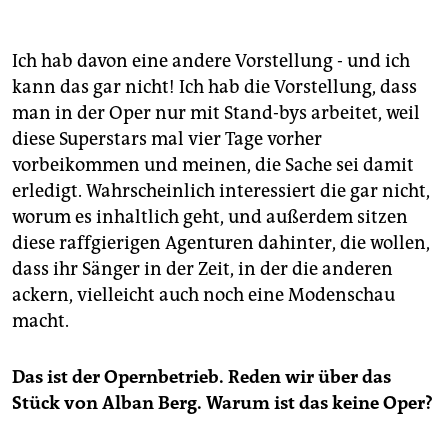
für einen Höhepunkt an der Berliner Staatsoper. Die
Presse war begeistert, aber weil die Inszenierung im
Rahmen der sogenannten Festtage gezeigt wurde,
Ich hab davon eine andere Vorstellung - und ich
fanden nur wenige Vorstellungen zu massiv
kann das gar nicht! Ich hab die Vorstellung, dass
überhöhten Eintrittspreisen statt. Ziemlich verärgert
man in der Oper nur mit Stand-bys arbeitet, weil
über diese Politik, sorgte Andrea Breth dafür, dass
diese Superstars mal vier Tage vorher
Arbeitslose die Generalprobe kostenlos besuchen
vorbeikommen und meinen, die Sache sei damit
konnten. Heute, am Freitag und am Samstag kehrt
Andrea Breths "Wozzeck" nun für drei Vorstellungen
erledigt. Wahrscheinlich interessiert die gar nicht,
nach Berlin zurück - zu den normalen Eintrittspreisen
worum es inhaltlich geht, und außerdem sitzen
zwischen 84 und 37 Euro.
diese raffgierigen Agenturen dahinter, die wollen,
dass ihr Sänger in der Zeit, in der die anderen
ackern, vielleicht auch noch eine Modenschau
macht.
Das ist der Opernbetrieb. Reden wir über das
Stück von Alban Berg. Warum ist das keine Oper?