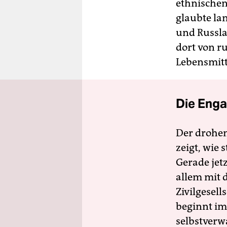
ethnischen
glaubte lan
und Russla
dort von r
Lebensmitt
Die Enga
Der drohe
zeigt, wie
Gerade jet
allem mit d
Zivilgesell
beginnt im
selbstverw