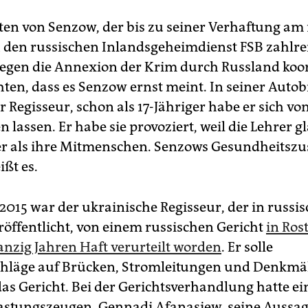
en von Senzow, der bis zu seiner Verhaftung am 
 den russischen Inlandsgeheimdienst FSB zahlre
egen die Annexion der Krim durch Russland koor
hten, dass es Senzow ernst meint. In seiner Autob
r Regisseur, schon als 17-Jähriger habe er sich vo
n lassen. Er habe sie provoziert, weil die Lehrer g
er als ihre Mitmenschen. Senzows Gesundheitszu
ißt es.
2015 war der ukrainische Regisseur, der in russis
röffentlicht, von einem russischen Gericht
in Ro
nzig Jahren Haft verurteilt worden
. Er solle
hläge auf Brücken, Stromleitungen und Denkmäl
das Gericht. Bei der Gerichtsverhandlung hatte ei
astungszeugen, Gennadi Afanasjew, seine Aussa