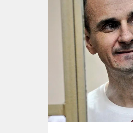
berlin
nord
wahrheit
verlag
verlag
veranstaltungen
shop
fragen & hilfe
unterstützen
abo
genossenschaft