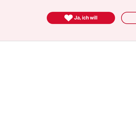
walt Dmitri Dinse sagte am 16. Mai, der Hungers
e Gründe“ und sei auch mit Blick auf die bevorste

Ja, ich will
M in Russland begonnen worden.