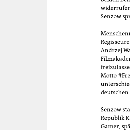
widerrufen
Senzow spr
Menschenr
Regisseure
Andrzej Wa
Filmakad
freizulass
Motto #Fre
unterschie
deutschen 
Senzow st
Republik K
Gamer, spä