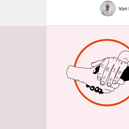
epaper login
Von
Am Ende se
wirft Comp
Kompromiss
erst profe
politischer
Hungerstre
Regierung 
Ukrainer fr
der Stadt 
entspreche
russischsp