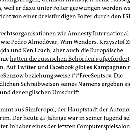
, weil er dazu unter Folter gezwungen worden w
icht von einer dreistündigen Folter durch den FS
echtsorganisationen wie Amnesty International
 wie Pedro Almodóvar, Wim Wenders, Krzysztof Z
jda und Ken Loach, aber auch die Europäische
emie
hatten die russischen Behörden aufgeforder
en
. Auf Twitter und Facebook gibt es Kampagnen
eSenzow beziehungsweise ##FreeSentsov. Die
dlichen Schreibweisen seines Namens ergeben si
und der englischen Umschrift.
ammt aus Simferopol, der Hauptstadt der Auton
rim. Der heute 41-Jährige war in seiner Jugend se
ter Inhaber eines der letzten Computerspielsalon