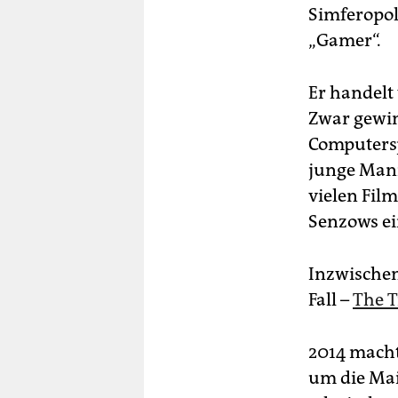
Simferopol
„Gamer“.
Er handelt 
Zwar gewin
Computersp
junge Mann
vielen Fil
Senzows ei
Inzwischen
Fall –
The T
2014 macht
um die Mai