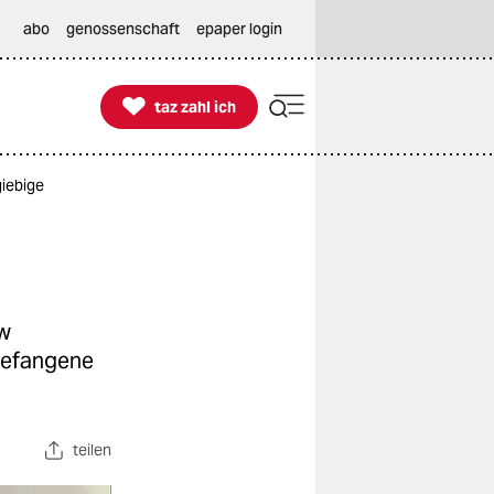
abo
genossenschaft
epaper login

taz zahl ich
taz zahl ich
iebige
ow
 Gefangene
teilen