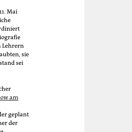
11. Mai
iche
diniert
iografie
n Lehrern
laubten, sie
stand sei
cher
stow am
er geplant
ner der
ge