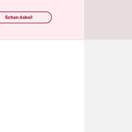
treik habe
hende
Schon dabei!