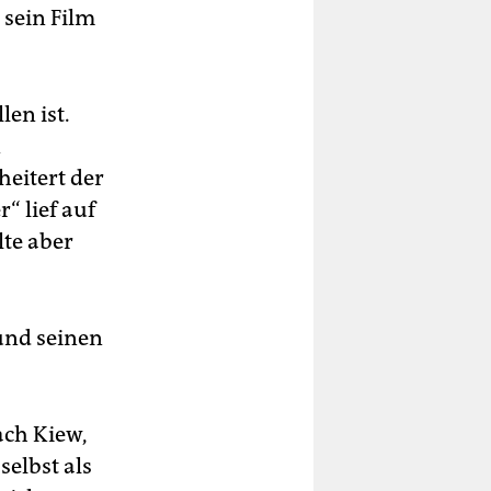
 sein Film
len ist.
n
heitert der
“ lief auf
lte aber
und seinen
ach Kiew,
elbst als