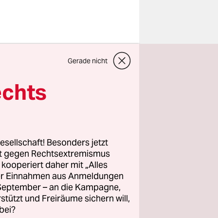
um Fluss,
Gerade nicht
 liegt eine
g Senzow,
echts
hließlich
iner im
sische
te
esellschaft! Besonders jetzt
 Bär“ unweit
rt gegen Rechtsextremismus
z kooperiert daher mit „Alles
. Eine
ller Einnahmen aus Anmeldungen
. September – an die Kampagne,
rstützt und Freiräume sichern will,
bei?