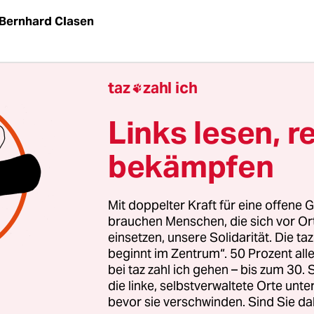
Bernhard Clasen
ines Films „Gamer“ geht Alex, die Hauptfigur, z
taz
zahl ich

uter-Maus und Kopfhörer ins Wasser. In der Szene
losigkeit, die auch auf den Regisseur passt: Ole
Links lesen, r
ssioneller Computerspieler, dann Regisseur und sc
bekämpfen
 Aktivist. Seit zwei Wochen befindet sich der Ukra
ik. Er werde diesen erst abbrechen, wenn die rus
63 in Russland aus politischen Gründen inhaftier
Mit doppelter Kraft für eine offene G
eilasse, hatte er aus der Strafkolonie „Der weiße
brauchen Menschen, die sich vor O
einsetzen, unsere Solidarität. Die ta
Labytnangi im hohen Norden Russlands mitgeteilt
beginnt im Zentrum“. 50 Prozent a
nde handschriftliche Notiz
veröffentlichte das
bei taz zahl ich gehen – bis zum 30
rachige Nachrichtenportal Mediasona
.
die linke, selbstverwaltete Orte unte
bevor sie verschwinden. Sind Sie da