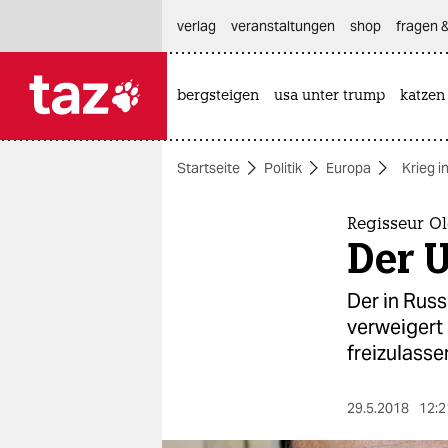
hautnavigation anspringen
hauptinhalt anspringen
footer anspringen
verlag
veranstaltungen
shop
fragen &
bergsteigen
usa unter trump
katzen

taz zahl ich
taz zahl ich
Startseite
Politik
Europa
Krieg i
themen
politik
Regisseur O
Der 
öko
Der in Russ
gesellschaft
verweigert
freizulasse
kultur
sport
29.5.2018
12:2