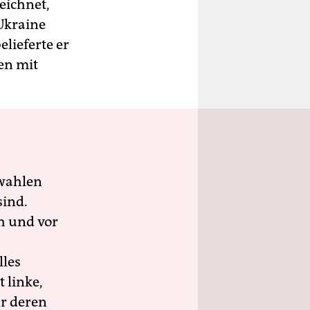
eichnet,
­Ukraine
lieferte er
en mit
wahlen
sind.
h und vor
lles
 linke,
ür deren