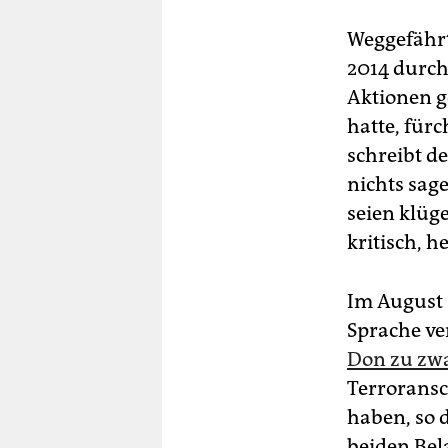
Weggefährt
2014 durch
Aktionen g
hatte, fürc
schreibt de
nichts sage
seien klüg
kritisch, he
Im August 
Sprache ve
Don zu zwa
Terroransc
haben, so 
beiden Bel