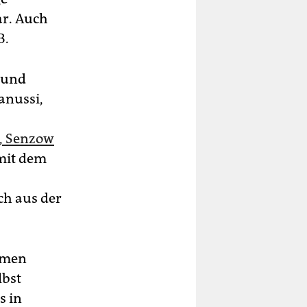
ar. Auch
B.
 und
anussi,
t, Senzow
 mit dem
ch aus der
omen
lbst
s in