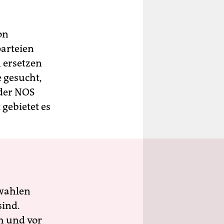
on
parteien
n ersetzen
 gesucht,
nder NOS
 gebietet es
wahlen
sind.
h und vor