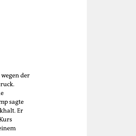
d wegen der
ruck.
he
amp sagte
khalt. Er
 Kurs
seinem