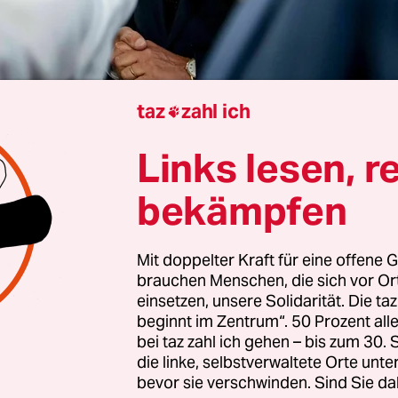
taz
zahl ich

Links lesen, r
dam
Tobias Müller
bekämpfen
etzt nach Hause und schreibe einen Rücktrittsbrie
ten stürzte Caspar Veldkamp, bis dato niederländ
Mit doppelter Kraft für eine offene G
brauchen Menschen, die sich vor O
ster,
seine Regierung
am Freitagabend in eine no
einsetzen, unsere Solidarität. Die ta
ntlich war diese bereits mit
dem Rückzug der
beginnt im Zentrum“. 50 Prozent a
listischen Seniorpartnerin PVV im Juni
gefallen
bei taz zahl ich gehen – bis zum 30
nicht nur Veldkamp abhanden, der wegen eines K
die linke, selbstverwaltete Orte unte
bevor sie verschwinden. Sind Sie da
ndpunkt zum Gazakrieg zurücktrat, sondern au