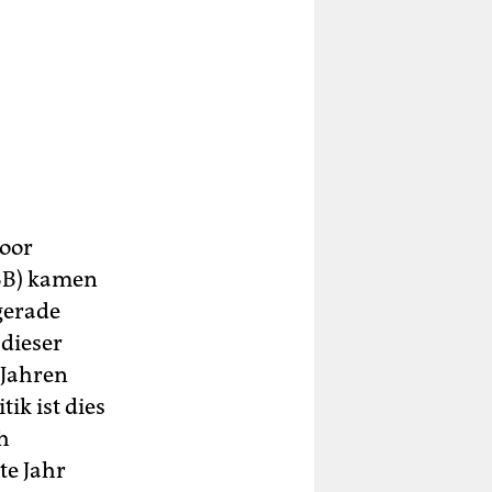
voor
BB) kamen
gerade
dieser
 Jahren
ik ist dies
h
te Jahr