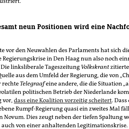
striert.
esamt neun Positionen wird eine Nachf
e vor den Neuwahlen des Parlaments hat sich di
 Regierungskrise in Den Haag nun also noch ei
 Die linksliberale Tageszeitung
Volkskrant
zitierte
elle aus dem Umfeld der Regierung, die von „C
r rechte
Telegraaf
eine andere, die die Situation „
volatilen politischen Betrieb der Niederlande ko
 vor,
dass eine Koalition vorzeitig scheitert
. Dass 
ebene Rumpf-Regierung quasi ein zweites Mal fällt
n Novum. Dies zeugt neben der tiefen Spaltung w
 auch von einer anhaltenden Legitimationskrise.