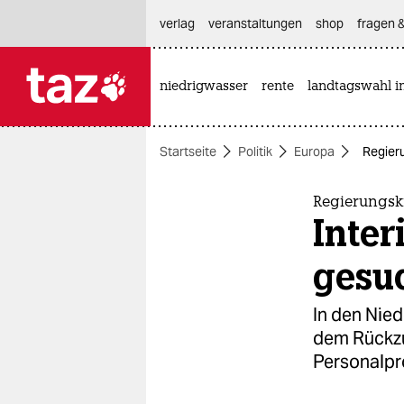
hautnavigation anspringen
hauptinhalt anspringen
footer anspringen
verlag
veranstaltungen
shop
fragen &
niedrigwasser
rente
landtagswahl i

taz zahl ich
taz zahl ich
Startseite
Politik
Europa
Regieru
themen
politik
Regierungsk
Inter
öko
gesu
gesellschaft
In den Nied
kultur
dem Rückzu
Personalpr
sport