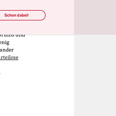
ociaal
Schon dabei!
Soziales,
Bruins und
enig
xander
rteilose
.