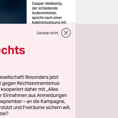
Caspar Veldkamp,
der scheidende
Außenminister,
spricht nach einer
Kabinettssitzung mit
Medienvertretern
Foto: Remko De
Gerade nicht
Waal/ANP/dpa
echts
f.“ Mit
ischer
esellschaft! Besonders jetzt
rt gegen Rechtsextremismus
ch tiefere
z kooperiert daher mit „Alles
ller Einnahmen aus Anmeldungen
. Nun
. September – an die Kampagne,
onflikts
rstützt und Freiräume sichern will,
bei?
ch die