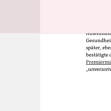
übrigen Ver
Contract (N
Eddy van H
Innenminis
Gesundheit
später, eb
bestätigte
Premiermin
„unverantw