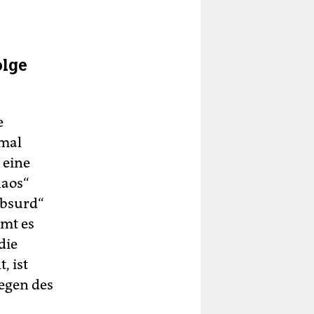
olge
e
nmal
 eine
haos“
absurd“
mmt es
die
, ist
egen des