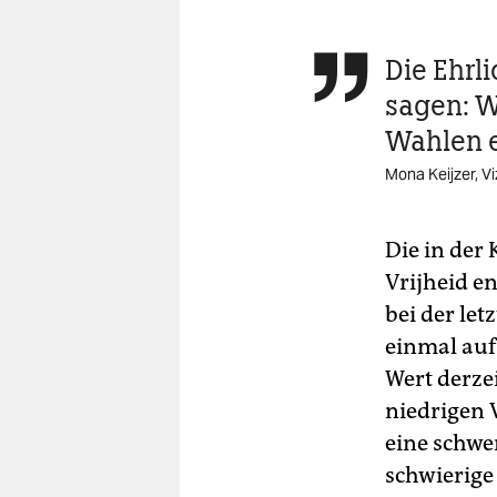
Die Ehrli

sagen: W
Wahlen 
Mona Keijzer, V
Die in der 
Vrijheid 
bei der le
einmal auf
Wert derzei
niedrigen V
eine schwe
schwierige