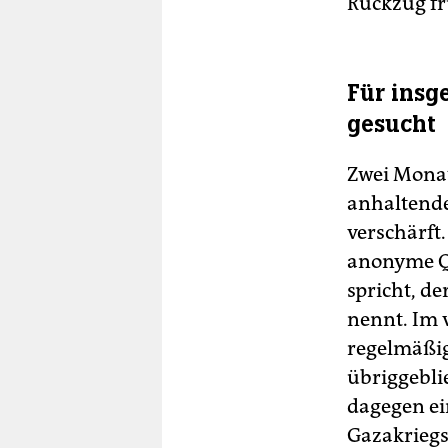
Rückzug fru
Für insg
gesucht
Zwei Monat
anhaltende
verschärft.
anonyme Qu
spricht, de
nennt. Im 
regelmäßig
übriggebli
dagegen ei
Gazakriegs