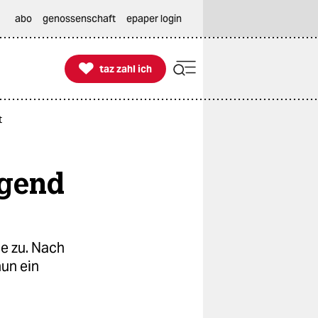
abo
genossenschaft
epaper login

taz zahl ich
taz zahl ich
t
ingend
se zu. Nach
un ein