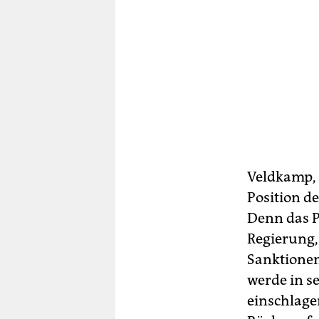
Veldkamp, 
Position d
Denn das P
Regierung,
Sanktionen
werde in s
einschlagen