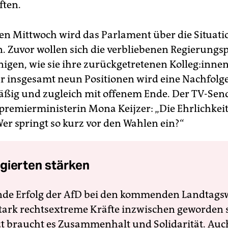
ften.
n Mittwoch wird das Parlament über die Situati
n. Zuvor wollen sich die verbliebenen Regierungs
igen, wie sie ihre zurückgetretenen Kol­le­g:in­ne
r insgesamt neun Positionen wird eine Nachfolge
ßig und zugleich mit offenem Ende. Der TV-Se
epremierministerin Mona Keijzer: „Die Ehrlichkeit
Wer springt so kurz vor den Wahlen ein?“
gierten stärken
nde Erfolg der AfD bei den kommenden Landtags
 stark rechtsextreme Kräfte inzwischen geworden 
zt braucht es Zusammenhalt und Solidarität. Auc