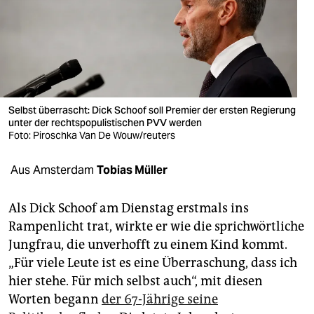
berlin
nord
wahrheit
verlag
Selbst überrascht: Dick Schoof soll Premier der ersten Regierung
verlag
unter der rechtspopulistischen PVV werden
Foto: Piroschka Van De Wouw/reuters
veranstaltungen
Aus Amsterdam
Tobias Müller
shop
fragen & hilfe
Als Dick Schoof am Dienstag erstmals ins
Rampenlicht trat, wirkte er wie die sprichwörtliche
unterstützen
Jungfrau, die unverhofft zu einem Kind kommt.
abo
„Für viele Leute ist es eine Überraschung, dass ich
hier stehe. Für mich selbst auch“, mit diesen
genossenschaft
Worten begann
der 67-Jährige seine