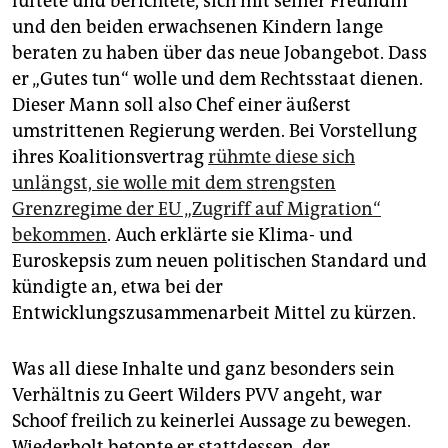
lüftete und berichtete, sich mit seiner Freundin
und den beiden erwachsenen Kindern lange
beraten zu haben über das neue Jobangebot. Dass
er „Gutes tun“ wolle und dem Rechtsstaat dienen.
Dieser Mann soll also Chef einer äußerst
umstrittenen Regierung werden. Bei Vorstellung
ihres Koalitionsvertrag
rühmte diese sich
unlängst, sie wolle mit dem strengsten
Grenzregime der EU „Zugriff auf Migration“
bekommen
. Auch erklärte sie Klima- und
Euroskepsis zum neuen politischen Standard und
kündigte an, etwa bei der
Entwicklungszusammenarbeit Mittel zu kürzen.
Was all diese Inhalte und ganz besonders sein
Verhältnis zu Geert Wilders PVV angeht, war
Schoof freilich zu keinerlei Aussage zu bewegen.
Wiederholt betonte er stattdessen, der