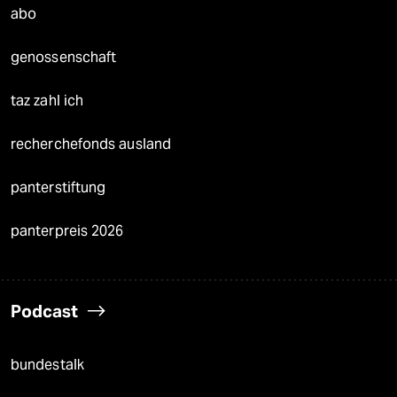
abo
genossenschaft
taz zahl ich
recherchefonds ausland
panterstiftung
panterpreis 2026
Podcast
bundestalk