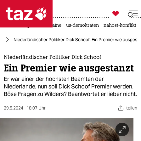

taz zahl ich
hitze
krieg in der ukraine
us-demokraten
nahost-konflikt

taz zahl ich
pa
Niederländischer Politiker Dick Schoof: Ein Premier wie ausgest
taz zahl ich
themen
Niederländischer Politiker Dick Schoof
Ein Premier wie ausgestanzt
politik
Er war einer der höchsten Beamten der
öko
Niederlande, nun soll Dick Schoof Premier werden.
Böse Fragen zu Wilders? Beantwortet er lieber nicht.
gesellschaft
29.5.2024
18:07 Uhr
teilen
kultur
sport