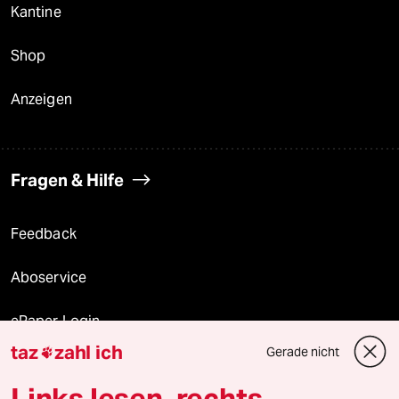
Kantine
Shop
Anzeigen
Fragen & Hilfe
Feedback
Aboservice
ePaper Login
taz
zahl ich
Gerade nicht

Downloads für Abonnierende
Links lesen, rechts