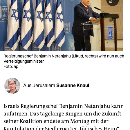
berlin
nord
wahrheit
verlag
verlag
Regierungschef Benjamin Netanjahu (Likud, rechts) wird nun auch
Verteidigungsminister
veranstaltungen
Foto: ap
shop
fragen & hilfe
Aus Jerusalem
Susanne Knaul
unterstützen
Israels Regierungschef Benjamin Netanjahu kann
abo
aufatmen. Das tagelange Ringen um die Zukunft
genossenschaft
seiner Koalition endete am Montag mit der
Kapitulation der Siedlerpartei „Jüdisches Heim“.