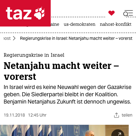

taz zahl ich
hitze
krieg in der ukraine
us-demokraten
nahost-konflikt

taz zahl ich
ahost
Regierungskrise in Israel: Netanjahu macht weiter – vorerst
taz zahl ich
themen
Regierungskrise in Israel
Netanjahu macht weiter –
politik
vorerst
öko
In Israel wird es keine Neuwahl wegen der Gazakrise
geben. Die Siedlerpartei bleibt in der Koalition.
gesellschaft
Benjamin Netanjahus Zukunft ist dennoch ungewiss.
kultur
19.11.2018
12:45 Uhr
teilen
sport