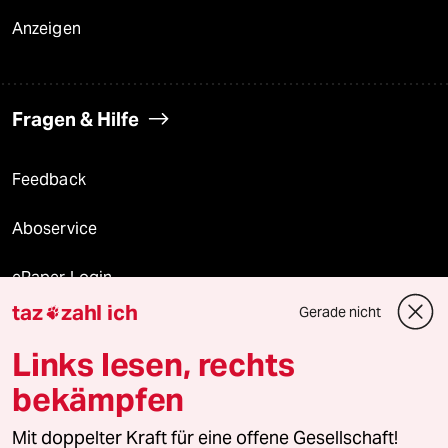
Anzeigen
Fragen & Hilfe
Feedback
Aboservice
ePaper Login
taz
zahl ich
Gerade nicht

Downloads für Abonnierende
Links lesen, rechts
bekämpfen
© 2026 taz Verlags und Vertriebs GmbH
Mit doppelter Kraft für eine offene Gesellschaft!
Alle Rechte vorbehalten. Bei rechtlichen Fragen oder für Genehmigungen