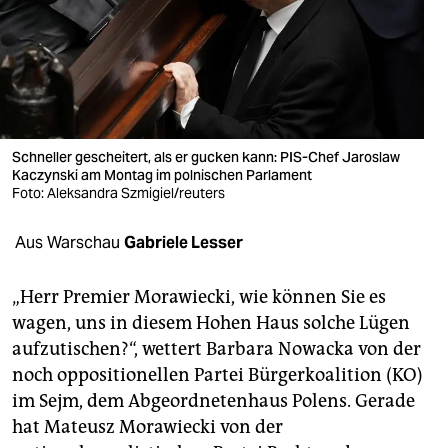
berlin
nord
wahrheit
verlag
Schneller gescheitert, als er gucken kann: PIS-Chef Jaroslaw
verlag
Kaczynski am Montag im polnischen Parlament
Foto: Aleksandra Szmigiel/reuters
veranstaltungen
Aus Warschau
Gabriele Lesser
shop
fragen & hilfe
„Herr Premier Morawiecki, wie können Sie es
wagen, uns in diesem Hohen Haus solche Lügen
unterstützen
aufzutischen?“, wettert Barbara Nowacka von der
abo
noch oppositionellen Partei Bürgerkoalition (KO)
im Sejm, dem Abgeordnetenhaus Polens. Gerade
genossenschaft
hat Mateusz Morawiecki von der