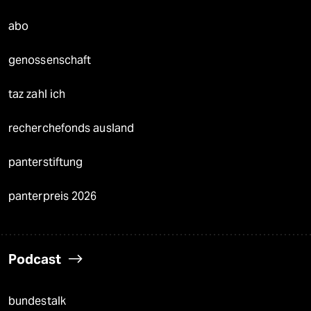
abo
genossenschaft
taz zahl ich
recherchefonds ausland
panterstiftung
panterpreis 2026
Podcast
bundestalk