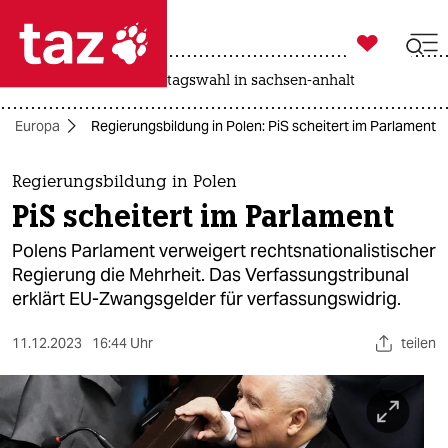

taz zahl ich
drohnen
rente
landtagswahl in sachsen-anhalt

taz zahl ich
Europa
Regierungsbildung in Polen: PiS scheitert im Parlament
taz zahl ich
themen
Regierungsbildung in Polen
PiS scheitert im Parlament
politik
Polens Parlament verweigert rechtsnationalistischer
öko
Regierung die Mehrheit. Das Verfassungstribunal
erklärt EU-Zwangsgelder für verfassungswidrig.
gesellschaft
11.12.2023
16:44 Uhr
teilen
kultur
sport