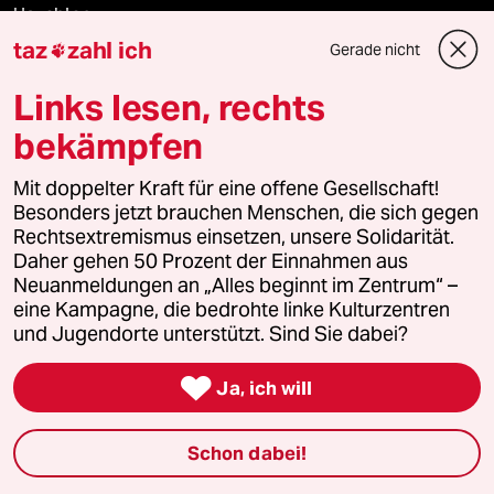
Hausblog
taz
zahl ich
Gerade nicht

Die Seitenwende
Links lesen, rechts
Stellen
bekämpfen
Presse
Mit doppelter Kraft für eine offene Gesellschaft!
Besonders jetzt brauchen Menschen, die sich gegen
Rechtsextremismus einsetzen, unsere Solidarität.
Daher gehen 50 Prozent der Einnahmen aus
Unterstützen
Neuanmeldungen an „Alles beginnt im Zentrum“ –
eine Kampagne, die bedrohte linke Kulturzentren
und Jugendorte unterstützt. Sind Sie dabei?
abo

Ja, ich will
genossenschaft
Schon dabei!
taz zahl ich