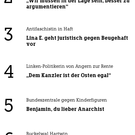
„Wir müssen in der Lage sein, besser zu
argumentieren“
3
Antifaschistin in Haft
Lina E. geht juristisch gegen Beugehaft
vor
4
Linken-Politikerin von Angern zur Rente
„Dem Kanzler ist der Osten egal“
5
Bundeszentrale gegen Kinderfiguren
Benjamin, du lieber Anarchist
Buckelwal Hartwin