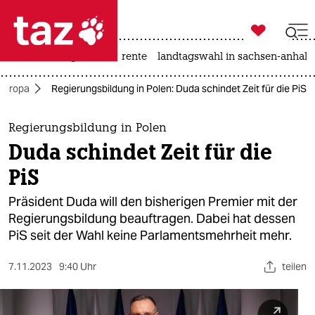

taz zahl ich
hitze
niedrigwasser
rente
landtagswahl in sachsen-anhalt

taz zahl ich
Europa
Regierungsbildung in Polen: Duda schindet Zeit für die PiS
taz zahl ich
themen
Regierungsbildung in Polen
Duda schindet Zeit für die
politik
PiS
öko
Präsident Duda will den bisherigen Premier mit der
Regierungsbildung beauftragen. Dabei hat dessen
gesellschaft
PiS seit der Wahl keine Parlamentsmehrheit mehr.
kultur
7.11.2023
9:40 Uhr
teilen
sport