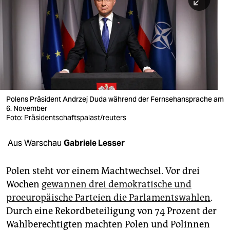
berlin
nord
wahrheit
verlag
verlag
Polens Präsident Andrzej Duda während der Fernsehansprache am
6. November
veranstaltungen
Foto: Präsidentschaftspalast/reuters
shop
Aus Warschau
Gabriele Lesser
fragen & hilfe
unterstützen
Polen steht vor einem Machtwechsel. Vor drei
Wochen
gewannen drei demokratische und
abo
proeuropäische Parteien die Parlamentswahlen
.
Durch eine Rekordbeteiligung von 74 Prozent der
genossenschaft
Wahlberechtigten machten Polen und Polinnen