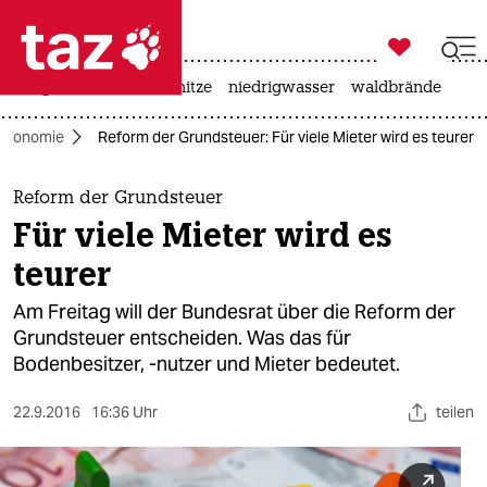

taz zahl ich
krieg in der ukraine
hitze
niedrigwasser
waldbrände

taz zahl ich
Ökonomie
Reform der Grundsteuer: Für viele Mieter wird es teurer
taz zahl ich
themen
Reform der Grundsteuer
Für viele Mieter wird es
politik
teurer
öko
Am Freitag will der Bundesrat über die Reform der
Grundsteuer entscheiden. Was das für
gesellschaft
Bodenbesitzer, -nutzer und Mieter bedeutet.
kultur
22.9.2016
16:36 Uhr
teilen
sport