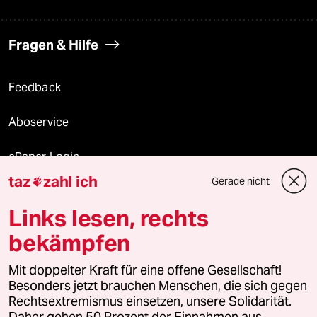
Fragen & Hilfe
Feedback
Aboservice
ePaper Login
taz
zahl ich
Gerade nicht

Downloads für Abonnierende
Links lesen, rechts
bekämpfen
© 2026 taz Verlags und Vertriebs GmbH
Mit doppelter Kraft für eine offene Gesellschaft!
Alle Rechte vorbehalten. Bei rechtlichen Fragen oder für Genehmigungen
wenden Sie sich bitte an
lizenzen@taz.de
Besonders jetzt brauchen Menschen, die sich gegen
Rechtsextremismus einsetzen, unsere Solidarität.