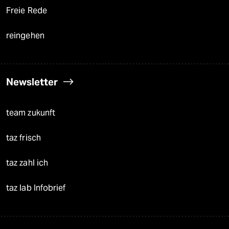
Freie Rede
reingehen
Newsletter
team zukunft
taz frisch
taz zahl ich
taz lab Infobrief