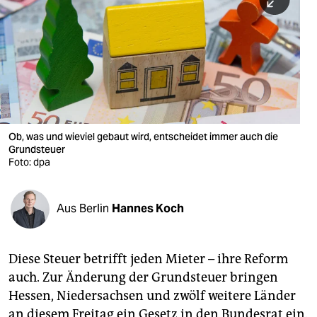
berlin
nord
wahrheit
verlag
verlag
Ob, was und wieviel gebaut wird, entscheidet immer auch die
Grundsteuer
veranstaltungen
Foto: dpa
shop
fragen & hilfe
Aus Berlin
Hannes Koch
unterstützen
Diese Steuer betrifft jeden Mieter – ihre Reform
abo
auch. Zur Änderung der Grundsteuer bringen
genossenschaft
Hessen, Niedersachsen und zwölf weitere Länder
an diesem Freitag ein Gesetz in den Bundesrat ein.