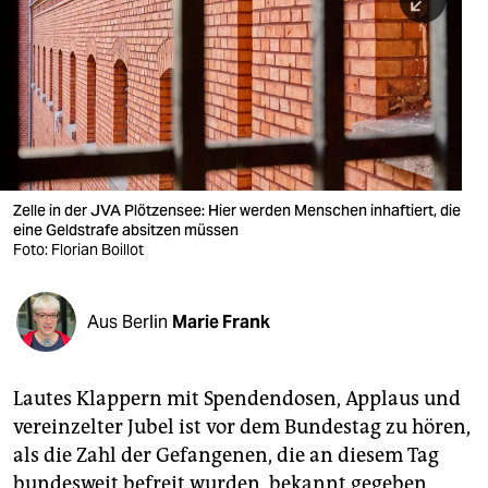
berlin
nord
wahrheit
verlag
verlag
Zelle in der JVA Plötzensee: Hier werden Menschen inhaftiert, die
eine Geldstrafe absitzen müssen
veranstaltungen
Foto: Florian Boillot
shop
fragen & hilfe
Aus Berlin
Marie Frank
unterstützen
Lautes Klappern mit Spendendosen, Applaus und
abo
vereinzelter Jubel ist vor dem Bundestag zu hören,
genossenschaft
als die Zahl der Gefangenen, die an diesem Tag
bundesweit befreit wurden, bekannt gegeben