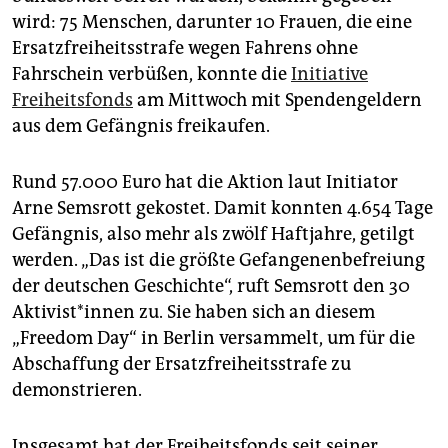
epaper login
wird: 75 Menschen, darunter 10 Frauen, die eine
Ersatzfreiheitsstrafe wegen Fahrens ohne
Fahrschein verbüßen, konnte die
Initiative
Freiheitsfonds
am Mittwoch mit Spendengeldern
aus dem Gefängnis freikaufen.
Rund 57.000 Euro hat die Aktion laut Initiator
Arne Semsrott gekostet. Damit konnten 4.654 Tage
Gefängnis, also mehr als zwölf Haftjahre, getilgt
werden. „Das ist die größte Gefangenenbefreiung
der deutschen Geschichte“, ruft Semsrott den 30
Ak­ti­vis­t*in­nen zu. Sie haben sich an diesem
„Freedom Day“ in Berlin versammelt, um für die
Abschaffung der Ersatzfreiheitsstrafe zu
demonstrieren.
Insgesamt hat der Freiheitsfonds seit seiner