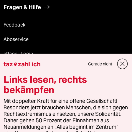
Fragen & Hilfe
Feedback
Aboservice
ePaper Login
taz
zahl ich
Gerade nicht

Downloads für Abonnierende
Links lesen, rechts
bekämpfen
© 2026 taz Verlags und Vertriebs GmbH
Mit doppelter Kraft für eine offene Gesellschaft!
Alle Rechte vorbehalten. Bei rechtlichen Fragen oder für Genehmigungen
wenden Sie sich bitte an
lizenzen@taz.de
Besonders jetzt brauchen Menschen, die sich gegen
Rechtsextremismus einsetzen, unsere Solidarität.
Daher gehen 50 Prozent der Einnahmen aus
Feedback
Redaktionsstatut
Kommune-Richtlinien
KI-
Neuanmeldungen an „Alles beginnt im Zentrum“ –