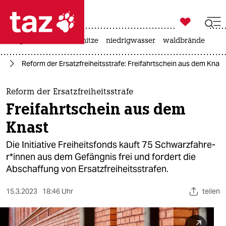

taz zahl ich
krieg in der ukraine
hitze
niedrigwasser
waldbrände

taz zahl ich
nd
Reform der Ersatzfreiheitsstrafe: Freifahrtschein aus dem Knast
taz zahl ich
themen
Reform der Ersatzfreiheitsstrafe
Freifahrtschein aus dem
politik
Knast
öko
Die Initiative Freiheitsfonds kauft 75 Schwar­zfah­re­
r*in­nen aus dem Gefängnis frei und fordert die
gesellschaft
Abschaffung von Ersatzfreiheitsstrafen.
kultur
15.3.2023
18:46 Uhr
teilen
sport