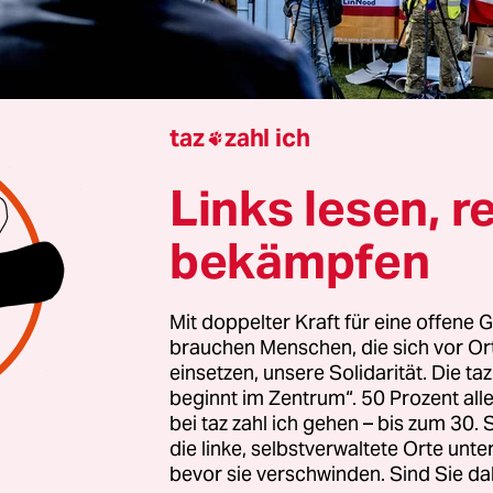
taz
zahl ich

Links lesen, r
rview von
Nico Preikschat
bekämpfen
Mit doppelter Kraft für eine offene G
eue radikal rechte Regierung der Niederlande h
brauchen Menschen, die sich vor O
t, das „strengste Asylregime aller Zeiten“ ein
einsetzen, unsere Solidarität. Die ta
 sie damit?
beginnt im Zentrum“. 50 Prozent a
bei taz zahl ich gehen – bis zum 30
die linke, selbstverwaltete Orte unte
eplant ist unter anderem, die Gültigkeit einer
bevor sie verschwinden. Sind Sie da
nis von fünf auf drei Jahre zu verkürzen und die