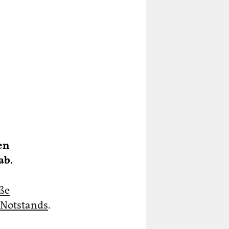
en
ab.
ße
n Notstands
.