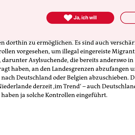
te Aufenthaltsgenehmigung für Asylbewerber ga
fen. Auch die Möglichkeit zur Familienzusamme

Ja, ich will
schränkt werden.
Zudem plant die Regierung, Teile
ebieten zu erklären
, um so die Rückführung von
en dorthin zu ermöglichen. Es sind auch verschär
ollen vorgesehen, um illegal eingereiste Migran
 darunter Asylsuchende, die bereits anderswo in
ragt haben, an den Landesgrenzen abzufangen 
nach Deutschland oder Belgien abzuschieben. 
 Niederlande derzeit ‚im Trend‘ – auch Deutschla
 haben ja solche Kontrollen eingeführt.