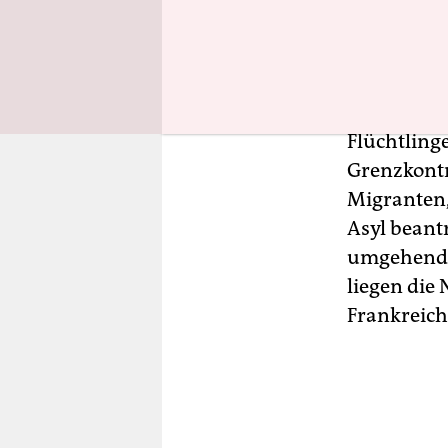
unbefriste
abzuschaf
soll einge
sicheren G
Flüchtling
Grenzkontr
Migranten,
Asyl beant
umgehend 
liegen die
Frankreich