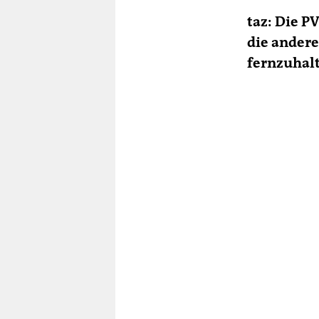
taz: Die P
die andere
fernzuhal