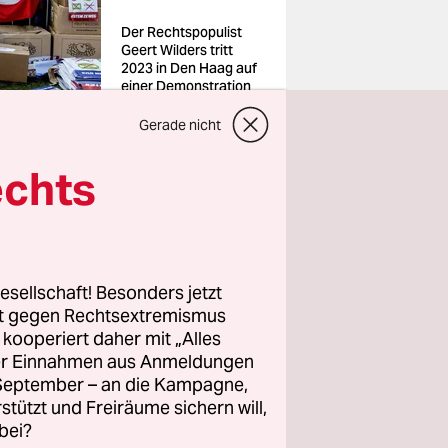
Der Rechtspopulist
Geert Wilders tritt
2023 in Den Haag auf
einer Demonstration
von Landwirten auf
Foto: Robin
Gerade nicht
Utrecht/anp/imago
echts
esellschaft! Besonders jetzt
at
rt gegen Rechtsextremismus
zuführen.
z kooperiert daher mit „Alles
ller Einnahmen aus Anmeldungen
. September – an die Kampagne,
rstützt und Freiräume sichern will,
bei?