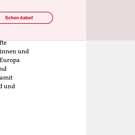
nz
nführung
Schon dabei!
 Syriens zu
fte
tinnen und
 Europa
und
Damit
nd und