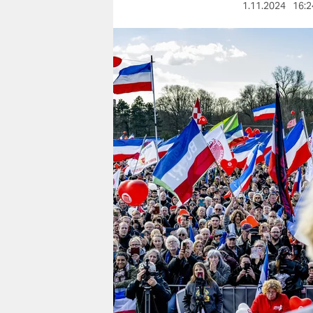
berlin
1.11.2024
16:2
nord
wahrheit
verlag
verlag
veranstaltungen
shop
fragen & hilfe
unterstützen
abo
genossenschaft