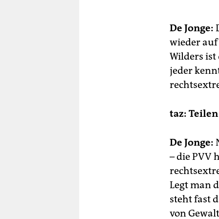
De Jonge:
D
wieder auf 
Wilders ist
jeder kennt
rechtsextr
taz: Teile
De Jonge:
N
– die PVV 
rechtsextre
Legt man 
steht fast 
von Gewalt 