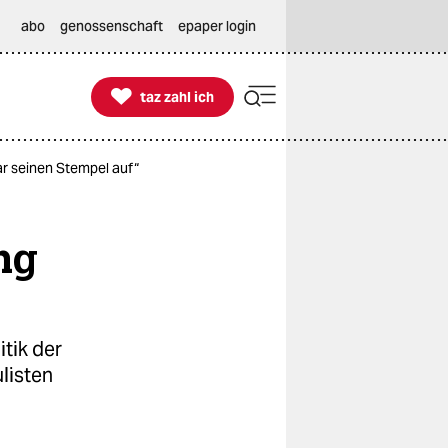
abo
genossenschaft
epaper login

taz zahl ich
taz zahl ich
ar seinen Stempel auf“
ng
itik der
listen