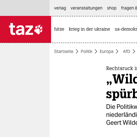
hautnavigation anspringen
hauptinhalt anspringen
footer anspringen
verlag
veranstaltungen
shop
fragen &
hitze
krieg in der ukraine
us-demokr

taz zahl ich
taz zahl ich
Startseite
Politik
Europa
AfD
themen
politik
Rechtsruck 
„Wil
öko
spürb
gesellschaft
Die Politik
kultur
niederländ
Geert Wilde
sport