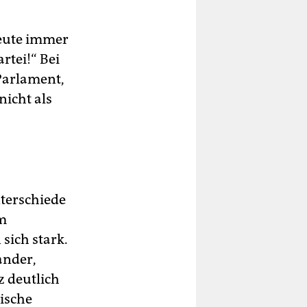
Leute immer
rtei!“ Bei
 Parlament,
nicht als
nterschiede
um
sich stark.
ander,
z deutlich
tische