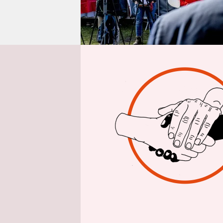
epaper login
Inte
taz: Die n
angekündig
Was meint
De Jonge:
G
Asylerlaub