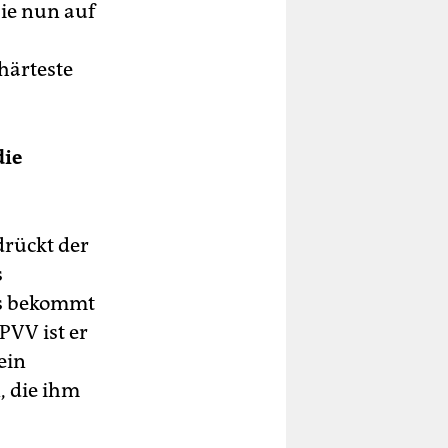
ie nun auf
härteste
die
drückt der
s
ss bekommt
 PVV ist er
ein
, die ihm