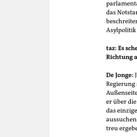
parlamenta
das Notsta
beschreite
Asylpoliti
taz: Es sc
Richtung a
De Jonge:
J
Regierung 
Außenseite
er über die 
das einzige
aussuchen. 
treu ergeb