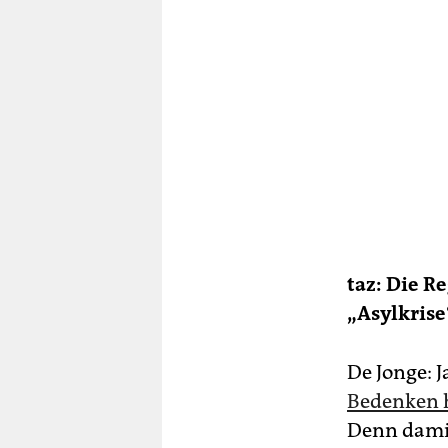
taz: Die R
„Asylkrise
De Jonge: J
Bedenken h
Denn dami