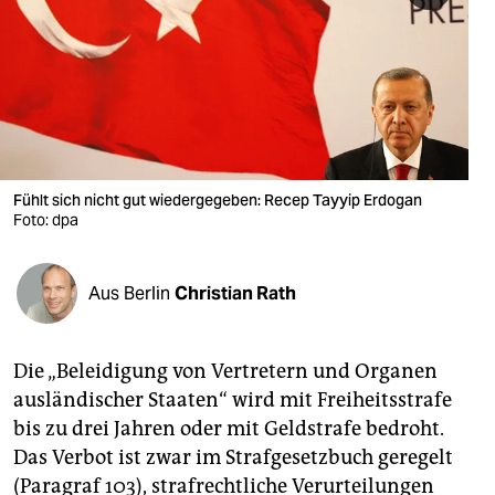
berlin
nord
wahrheit
verlag
verlag
Fühlt sich nicht gut wiedergegeben: Recep Tayyip Erdogan
Foto: dpa
veranstaltungen
shop
Aus Berlin
Christian Rath
fragen & hilfe
unterstützen
Die „Beleidigung von Vertretern und Organen
ausländischer Staaten“ wird mit Freiheitsstrafe
abo
bis zu drei Jahren oder mit Geldstrafe bedroht.
genossenschaft
Das Verbot ist zwar im Strafgesetzbuch geregelt
(Paragraf 103), strafrechtliche Verurteilungen