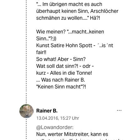
"... Im übrigen macht es auch
überhaupt keinen Sinn, Arschlöcher
schmähen zu wollen...." Hä?!
Wie meinen? "...macht..keinen
Sinn.."?;))
Kunst Satire Hohn Spott - ´..is´nt
fair!!
So what! Aber - Sinn?
Wat soll dat sinn?! - odr -
kurz - Alles in die Tonne!
... Was nach Rainer B.
"Keinen Sinn macht"?!
Rainer B.
13.04.2016
,
15:27 Uhr
@Lowandorder:
Nun, werter Mitstreiter, kann es