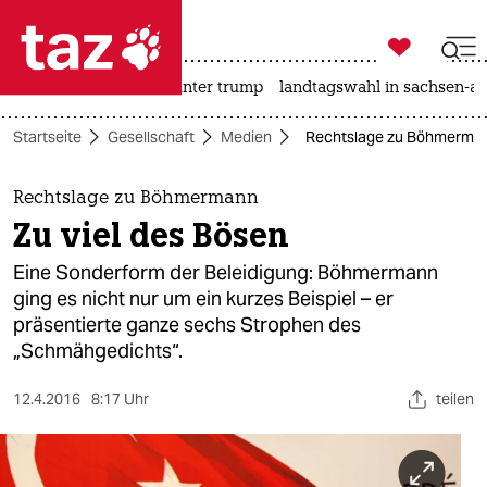

taz zahl ich
nahost-konflikt
usa unter trump
landtagswahl in sachsen-an

taz zahl ich
Startseite
Gesellschaft
Medien
Rechtslage zu Böhmermann
taz zahl ich
themen
Rechtslage zu Böhmermann
Zu viel des Bösen
politik
Eine Sonderform der Beleidigung: Böhmermann
öko
ging es nicht nur um ein kurzes Beispiel – er
präsentierte ganze sechs Strophen des
gesellschaft
„Schmähgedichts“.
kultur
12.4.2016
8:17 Uhr
teilen
sport