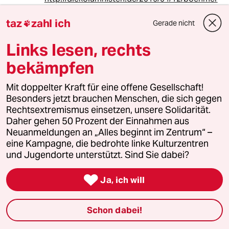
mann-verbrechen-gegen-menschheit-gehts-
noch/
taz
zahl ich
Gerade nicht

Kann Böhmermann dagegen als verdeckten
Links lesen, rechts
Nazivergleich vorgehen oder ist es schon o.k.
bekämpfen
ein Gedicht auf eine Stufe mit dem Holocaust
zu heben?
Mit doppelter Kraft für eine offene Gesellschaft!
Besonders jetzt brauchen Menschen, die sich gegen
Rechtsextremismus einsetzen, unsere Solidarität.
Daher gehen 50 Prozent der Einnahmen aus
mowgli
M
Neuanmeldungen an „Alles beginnt im Zentrum“ –
12.04.2016
,
13:12 Uhr
eine Kampagne, die bedrohte linke Kulturzentren
@sh:
und Jugendorte unterstützt. Sind Sie dabei?
Kinder an die Macht! Mehr Blödsinn,
als diese "Erwachsenen" können sie

Ja, ich will
schon deswegen nicht anstellen, weil
sie gar nicht "gebildet" genug sind.
Schon dabei!