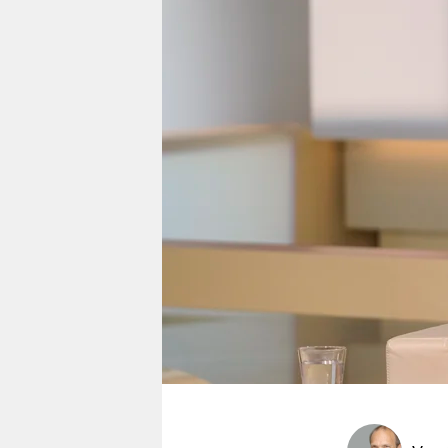
berlin
nord
wahrheit
verlag
verlag
veranstaltungen
shop
fragen & hilfe
unterstützen
abo
genossenschaft