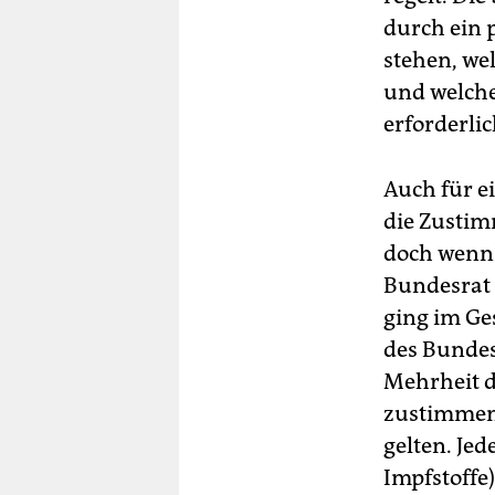
durch ein 
stehen, we
und welch
erforderlic
Auch für e
die Zustim
doch wenn 
Bundesrat 
ging im Ge
des Bundes
Mehrheit d
zustimmen
gelten. Je
Impfstoffe