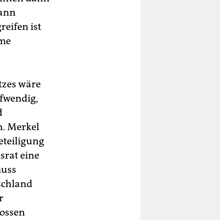
dann
eifen ist
hme
tzes wäre
ufwendig,
d
n. Merkel
eteiligung
srat eine
muss
schland
r
lossen