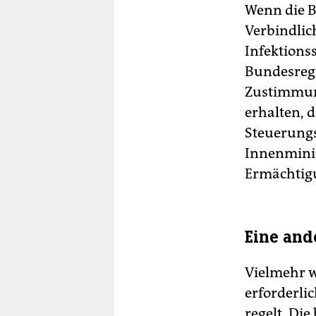
Wenn die 
Verbindlic
Infektions
Bundesregi
Zustimmung
erhalten, 
Steuerungs
Innenminis
Ermächtigu
Eine and
Vielmehr w
erforderli
regelt. Di