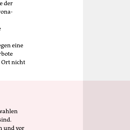
e der
rona-
e
egen eine
rbote
Ort nicht
wahlen
sind.
h und vor