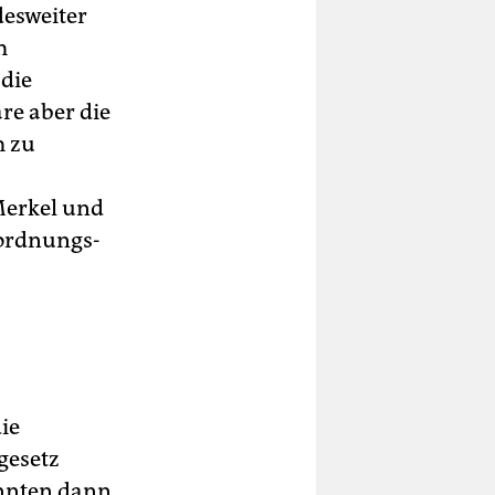
esweiter
m
die
re aber die
m zu
Merkel und
rordnungs-
ie
gesetz
önnten dann