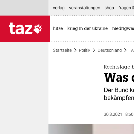
hautnavigation anspringen
hauptinhalt anspringen
footer anspringen
verlag
veranstaltungen
shop
fragen &
hitze
krieg in der ukraine
niedrigwa

taz zahl ich
taz zahl ich
Startseite
Politik
Deutschland
A
themen
politik
Rechtslage
Was 
öko
Der Bund k
gesellschaft
bekämpfen s
kultur
30.3.2021
8:50
sport