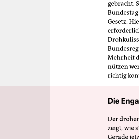
gebracht. 
Bundestag 
Gesetz. Hi
erforderli
Drohkuliss
Bundesregi
Mehrheit d
nützen wen
richtig kon
Die Enga
Der drohe
zeigt, wie
Gerade jet