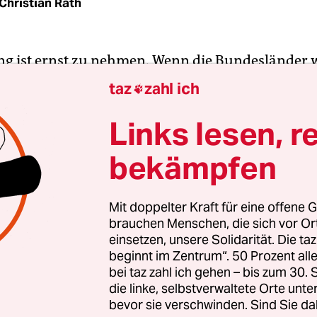
Christian Rath
g ist ernst zu nehmen. Wenn die Bundesländer 
digen Maßnahmen gegen die dritte Welle verweig
taz
zahl ich

Bundestag auch das Infektionsschutzgesetz ände
Angela Merkel (CDU) in der Talkshow von Anne W
Links lesen, r
bekämpfen
d die Länder für die Lockdown-Politik weitgehend 
lich. Das Infektionsschutzgesetz zählt zwar 17 zu
auf (§ 28a), aber ob diese zum Einsatz kommen
Mit doppelter Kraft für eine offene G
brauchen Menschen, die sich vor O
n die Landesregierungen per Verordnung.
einsetzen, unsere Solidarität. Die ta
beginnt im Zentrum“. 50 Prozent a
bei taz zahl ich gehen – bis zum 30
die linke, selbstverwaltete Orte unte
bevor sie verschwinden. Sind Sie da