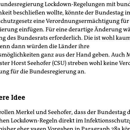
Bundesregierung Lockdown-Regelungen mit bund
hkeit beschließen wollte, könnte der Bundestag i
schutzgesetz eine Verordnungsermächtigung für 
erung einfügen. Für eine derartige Änderung wä
 des Bundesrats erforderlich. Die ist wohl kau
denn dann würden die Länder ihre
möglichkeiten ganz aus der Hand geben. Auch 
ter Horst Seehofer (CSU) streben wohl keine Ve
ng für die Bundesregierung an.
ere Idee
ollen Merkel und Seehofer, dass der Bundestag d
chen Lockdown-Regeln direkt im Infektionsschutz
e bisher eher vagen Vorgaben in Paragraph 28a k