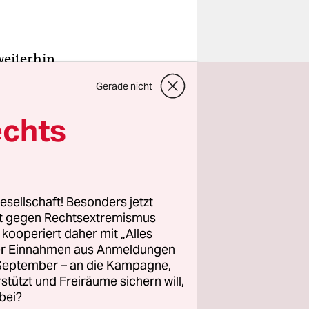
weiterhin
erten,
Gerade nicht
rn –
so
ill
.
echts
allein
lässige
,
esellschaft! Besonders jetzt
rt gegen Rechtsextremismus
z kooperiert daher mit „Alles
ller Einnahmen aus Anmeldungen
. September – an die Kampagne,
rstützt und Freiräume sichern will,
bei?