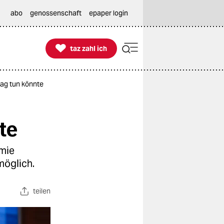
abo
genossenschaft
epaper login

taz zahl ich
taz zahl ich
ag tun könnte
te
emie
möglich.
teilen