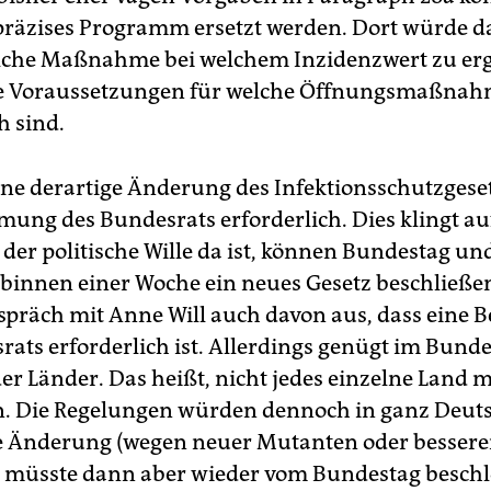
präzises Programm ersetzt werden. Dort würde 
lche Maßnahme bei welchem Inzidenzwert zu ergr
e Voraussetzungen für welche Öffnungsmaßna
h sind.
ine derartige Änderung des Infektionsschutzgese
mung des Bundesrats erforderlich. Dies klingt a
der politische Wille da ist, können Bundestag un
binnen einer Woche ein neues Gesetz beschließe
spräch mit Anne Will auch davon aus, dass eine B
rats erforderlich ist. Allerdings genügt im Bunde
er Länder. Das heißt, nicht jedes einzelne Land 
. Die Regelungen würden dennoch in ganz Deut
de Änderung (wegen neuer Mutanten oder bessere
) müsste dann aber wieder vom Bundestag besch