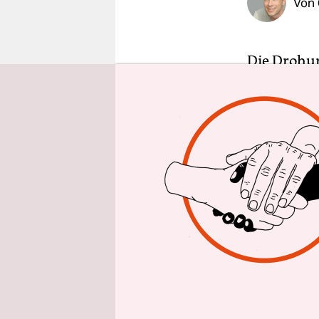
Von
epaper login
Die Drohun
die notwen
könne der 
Kanzlerin 
Bisher sin
verantwort
Maßnahmen 
entscheide