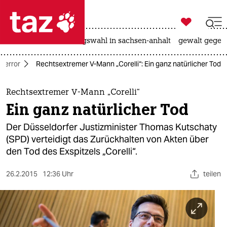

taz zahl ich
hitze
surfen
landtagswahl in sachsen-anhalt
gewalt gegen

taz zahl ich
 Terror
Rechtsextremer V-Mann „Corelli“: Ein ganz natürlicher Tod
taz zahl ich
themen
Rechtsextremer V-Mann „Corelli“
Ein ganz natürlicher Tod
politik
Der Düsseldorfer Justizminister Thomas Kutschaty
öko
(SPD) verteidigt das Zurückhalten von Akten über
den Tod des Exspitzels „Corelli“.
gesellschaft
26.2.2015
12:36 Uhr
teilen
kultur
sport