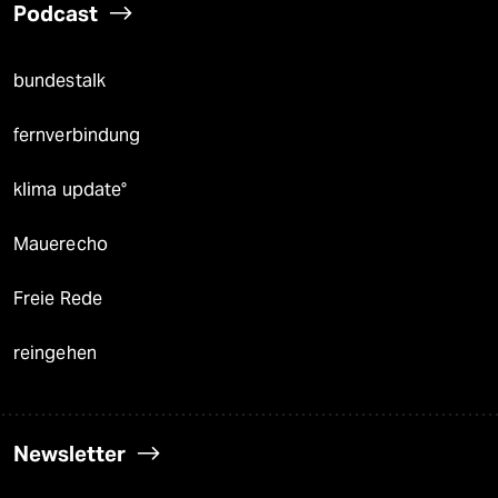
Podcast
bundestalk
fernverbindung
klima update°
Mauerecho
Freie Rede
reingehen
Newsletter