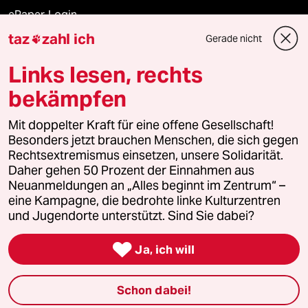
ePaper Login
taz
zahl ich
Gerade nicht

Downloads für Abonnierende
Links lesen, rechts
bekämpfen
© 2026 taz Verlags und Vertriebs GmbH
Mit doppelter Kraft für eine offene Gesellschaft!
Alle Rechte vorbehalten. Bei rechtlichen Fragen oder für Genehmigungen
wenden Sie sich bitte an
lizenzen@taz.de
Besonders jetzt brauchen Menschen, die sich gegen
Rechtsextremismus einsetzen, unsere Solidarität.
Daher gehen 50 Prozent der Einnahmen aus
Feedback
Redaktionsstatut
Kommune-Richtlinien
KI-
Neuanmeldungen an „Alles beginnt im Zentrum“ –
eine Kampagne, die bedrohte linke Kulturzentren
Leitlinie
Informant
Datenschutz
Impressum
AGB
und Jugendorte unterstützt. Sind Sie dabei?
Seitenwende
Einwilligungen widerrufen (Ads)

Ja, ich will
Schon dabei!