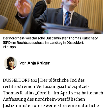
berlin
nord
wahrheit
verlag
Der nordrhein-westfälische Justizminister Thomas Kutschaty
verlag
(SPD) im Rechtsausschuss im Landtag in Düsseldorf.
Bild: dpa
veranstaltungen
shop
Von
Anja Krüger
fragen & hilfe
DÜSSELDORF
taz
| Der plötzliche Tod des
unterstützen
rechtsextremen Verfassungsschutzspitzels
abo
Thomas R. alias „Corelli“ im April 2014 hatte nach
Auffassung des nordrhein-westfälischen
genossenschaft
Justizministeriums zweifelsfrei eine natürliche