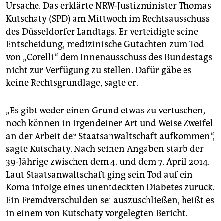
epaper login
Ursache. Das erklärte NRW-Justizminister Thomas
Kutschaty (SPD) am Mittwoch im Rechtsausschuss
des Düsseldorfer Landtags. Er verteidigte seine
Entscheidung, medizinische Gutachten zum Tod
von „Corelli“ dem Innenausschuss des Bundestags
nicht zur Verfügung zu stellen. Dafür gäbe es
keine Rechtsgrundlage, sagte er.
„Es gibt weder einen Grund etwas zu vertuschen,
noch können in irgendeiner Art und Weise Zweifel
an der Arbeit der Staatsanwaltschaft aufkommen“,
sagte Kutschaty. Nach seinen Angaben starb der
39-Jährige zwischen dem 4. und dem 7. April 2014.
Laut Staatsanwaltschaft ging sein Tod auf ein
Koma infolge eines unentdeckten Diabetes zurück.
Ein Fremdverschulden sei auszuschließen, heißt es
in einem von Kutschaty vorgelegten Bericht.