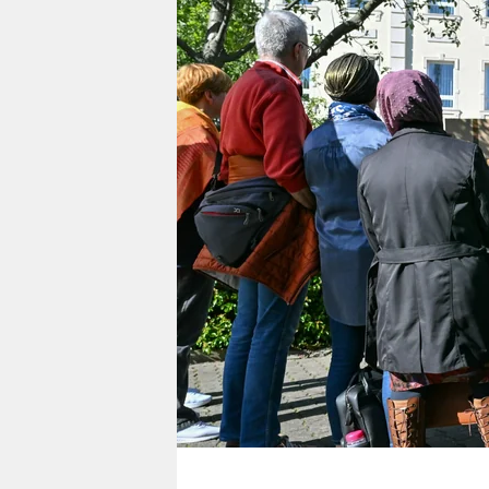
berlin
nord
wahrheit
verlag
verlag
veranstaltungen
shop
fragen & hilfe
unterstützen
abo
genossenschaft