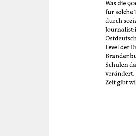
Was die 90e
für solche 
durch sozi
Jour­na­lis
Ostdeutsch
Level der E
Brandenbur
Schulen da
verändert. 
Zeit gibt w