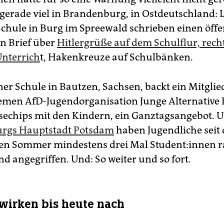
 gerade viel in Brandenburg, in Ostdeutschland: Le
Schule in Burg im Spreewald schrieben einen öffe
n Brief über
Hitlergrüße auf dem Schulflur, rec
nterrich
t, Hakenkreuze auf Schulbänken.
ner Schule in Bautzen, Sachsen, backt ein Mitglie
emen AfD-Jugendorganisation Junge Alternative
chips mit den Kindern, ein Ganztagsangebot. U
rgs Hauptstadt Potsdam
haben Jugendliche seit
n Sommer mindestens drei Mal Stu­den­t:in­nen ra
nd angegriffen. Und: So weiter und so fort.
 wirken bis heute nach