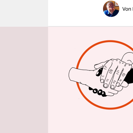
epaper login
Von
Dass die 9
Online
.
Da steht e
Brandenbur
antisemitis
nur für di
glauben sie
um die Opf
passiert. D
Panikmache
verarzten 