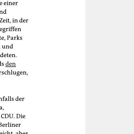
e einer
und
eit, in der
egriffen
te, Parks
n und
deten.
ds
den
rschlugen,
nfalls der
a,
 CDU. Die
Berliner
eicht, aber