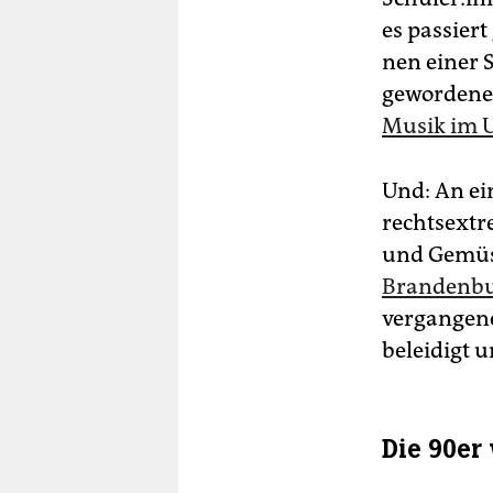
es passiert
nen einer 
gewordene
Musik im U
Und: An ei
rechtsextr
und Gemüse
Brandenbu
vergangene
beleidigt u
Die 90er