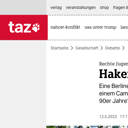
hautnavigation anspringen
hauptinhalt anspringen
footer anspringen
verlag
veranstaltungen
shop
fragen &
nahost-konflikt
usa unter trump
lan

taz zahl ich
taz zahl ich
Startseite
Gesellschaft
Debatte
themen
politik
Rechte Juge
Hake
öko
Eine Berli
gesellschaft
einem Camp
90er Jahre
kultur
sport
12.5.2023
17:1