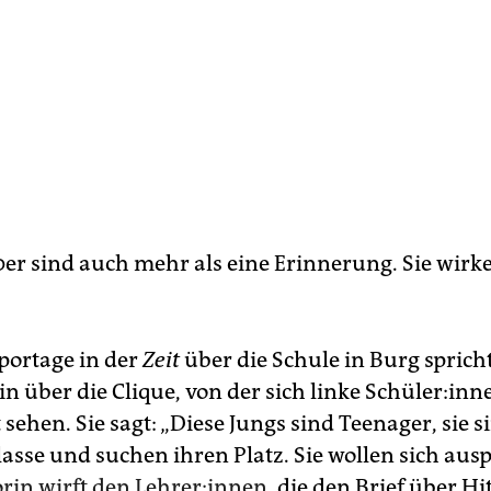
0er sind auch mehr als eine Erinnerung. Sie wirke
eportage in der
Zeit
über die Schule in Burg spricht
in über die Clique, von der sich linke Schü­le­r:in­n
t sehen. Sie sagt: „Diese Jungs sind Teenager, sie s
asse und suchen ihren Platz. Sie wollen sich aus
rin wirft den Leh­re­r:in­nen
, die den Brief über H