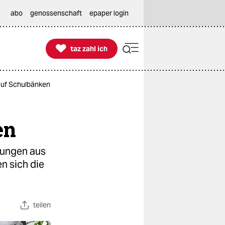
abo
genossenschaft
epaper login

taz zahl ich
taz zahl ich
auf Schulbänken
en
hungen aus
n sich die
teilen