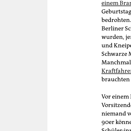
einem Bra
Geburtstags
bedrohten. 
Berliner S
wurden, jen
und Kneipe
Schwarze M
Manchmal, 
Kraftfahre
brauchten 
Vor einem R
Vorsitzend
niemand vo
90er können
Schü­le­r:i