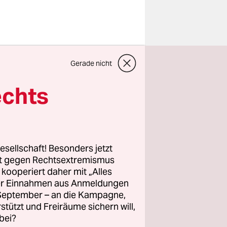
f
Spiegel
Gerade nicht
echts
der
ust, also
nline
esellschaft! Besonders jetzt
t, die sich
rt gegen Rechtsextremismus
z kooperiert daher mit „Alles
ern nicht
ller Einnahmen aus Anmeldungen
elige
. September – an die Kampagne,
zu
rstützt und Freiräume sichern will,
bei?