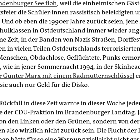
ndenburger See floh
, weil die einheimischen Gäst
feier die Schü­le­r:in­nen rassistisch beleidigten 
Und ob eben die 1990er Jahre zurück seien, jene Z
chulklassen in Ostdeutschland immer wieder ang
e Zeit, in der Banden von Nazis Straßen, Dorffes
n in vielen Teilen Ostdeutschlands terrorisierte
enschen, Obdachlose, Geflüchtete, Punks ermor
wie in jener Sommernacht 1994, in der Skinhea
r Gunter Marx mit einem Radmutternschlüssel
e
sie auch nur Geld für die Disko.
ückfall in diese Zeit warnte in dieser Woche jede
e der CDU-Fraktion im Brandenburger Landtag. J
n den Linken oder den Grünen, sondern von der
 also wirklich nicht zurück sein. Die Flucht der 
n­nen hätte für so eine Warnung vielleicht nicht ger