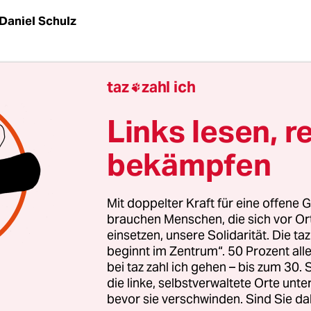
Daniel Schulz
0er Jahre nicht zurück sein können, sieht man au
taz
zahl ich

Links lesen, r
in
Interview mit Anne Brüggemann
, der Leiterin 
bekämpfen
ger Beratungsstelle für Opfer von rassistischer,
cher, gemeinhin rechter Gewalt. Aber es ist verpl
e Menschen lesbar, die dafür zahlen. Bei
Spiegel O
Mit doppelter Kraft für eine offene G
 also, das verkaufen zu können, was eine Frau sag
brauchen Menschen, die sich vor O
einsetzen, unsere Solidarität. Die ta
er von Nazis kümmert. Das wäre ihnen in den 90
beginnt im Zentrum“. 50 Prozent a
a galten Ostlinke, die über Nazis redeten, als fuss
bei taz zahl ich gehen – bis zum 30
r:innen, die die taz und
Frankfurter Rundschau
die linke, selbstverwaltete Orte unte
bevor sie verschwinden. Sind Sie da
hatten.