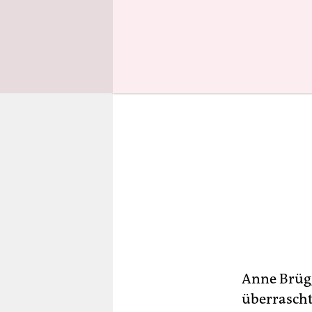
Anne Brü
überrascht