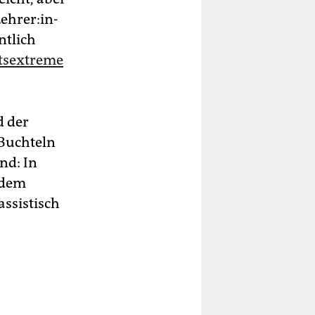
h­re­r:in­
ntlich
htsextreme
d der
 Buchteln
nd: In
 dem
ssistisch