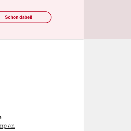
Schon dabei!
e
amp an