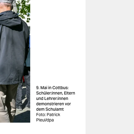
9. Mai in Cottbus:
Schüler:innen, Eltern
und Leh­re­r:in­nen
demonstrieren vor
dem Schulamt
Foto: Patrick
Pleul/dpa