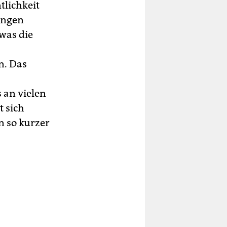
tlichkeit
wungen
was die
n. Das
 an vielen
 sich
n so kurzer