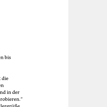
n bis
 die
en
ind in der
probieren.“
itlergrüße