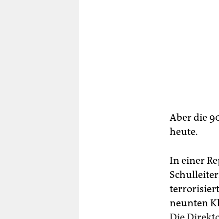
Aber die 9
heute.
In einer R
Schulleiter
terrorisier
neunten Kl
Die Direkto