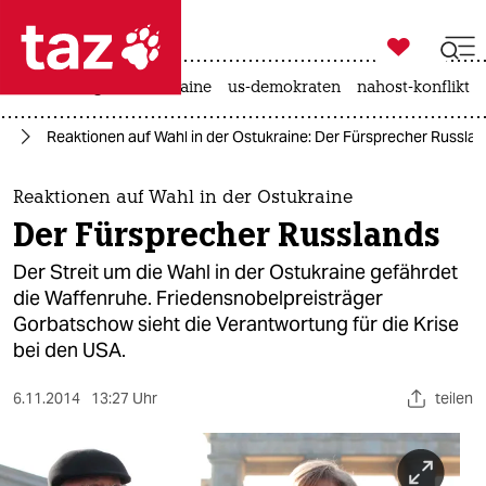

taz zahl ich
hitze
krieg in der ukraine
us-demokraten
nahost-konflikt

taz zahl ich
el
Reaktionen auf Wahl in der Ostukraine: Der Fürsprecher Russla
taz zahl ich
themen
Reaktionen auf Wahl in der Ostukraine
Der Fürsprecher Russlands
politik
Der Streit um die Wahl in der Ostukraine gefährdet
öko
die Waffenruhe. Friedensnobelpreisträger
Gorbatschow sieht die Verantwortung für die Krise
gesellschaft
bei den USA.
kultur
6.11.2014
13:27 Uhr
teilen
sport