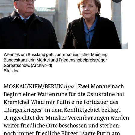
berlin
nord
wahrheit
verlag
verlag
Wenn es um Russland geht, unterschiedlicher Meinung:
Bundeskanzlerin Merkel und Friedensnobelpreisträger
veranstaltungen
Gorbatschow. (Archivbild)
Bild: dpa
shop
MOSKAU/KIEW/BERLIN
dpa
| Zwei Monate nach
fragen & hilfe
Beginn einer Waffenruhe für die Ostukraine hat
unterstützen
Kremlchef Wladimir Putin eine Fortdauer des
„Bürgerkrieges“ in dem Konfliktgebiet beklagt.
abo
„Ungeachtet der Minsker Vereinbarungen werden
genossenschaft
weiter friedliche Orte beschossen und sterben
noch immer friedliche Bürger“, sagte Putin am