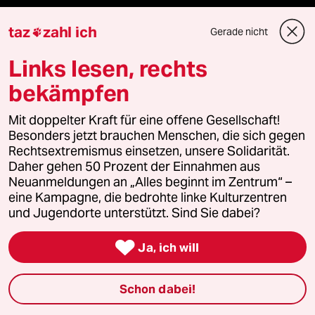
Demnächst
taz
zahl ich
Gerade nicht

Vor Ort
Links lesen, rechts
Live im Stream
bekämpfen
Vergangene
Mit doppelter Kraft für eine offene Gesellschaft!
Besonders jetzt brauchen Menschen, die sich gegen
Rechtsextremismus einsetzen, unsere Solidarität.
taz lab 2027
Daher gehen 50 Prozent der Einnahmen aus
Neuanmeldungen an „Alles beginnt im Zentrum“ –
eine Kampagne, die bedrohte linke Kulturzentren
und Jugendorte unterstützt. Sind Sie dabei?
Mehr taz Lesestoff

Ja, ich will
taz Blogs
Schon dabei!
taz FUTURZWEI