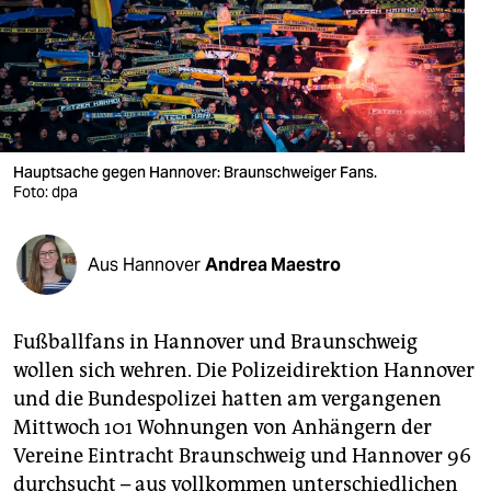
berlin
nord
wahrheit
verlag
Hauptsache gegen Hannover: Braunschweiger Fans.
verlag
Foto: dpa
veranstaltungen
Aus Hannover
Andrea Maestro
shop
fragen & hilfe
Fußballfans in Hannover und Braunschweig
unterstützen
wollen sich wehren. Die Polizeidirektion Hannover
und die Bundespolizei hatten am vergangenen
abo
Mittwoch 101 Wohnungen von Anhängern der
genossenschaft
Vereine Eintracht Braunschweig und Hannover 96
durchsucht – aus vollkommen unterschiedlichen