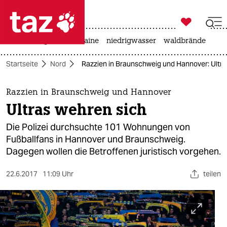

taz zahl ich
hitze
krieg in der ukraine
niedrigwasser
waldbrände

taz zahl ich
Startseite
Nord
Razzien in Braunschweig und Hannover: Ultra
taz zahl ich
themen
Razzien in Braunschweig und Hannover
Ultras wehren sich
politik
Die Polizei durchsuchte 101 Wohnungen von
öko
Fußballfans in Hannover und Braunschweig.
Dagegen wollen die Betroffenen juristisch vorgehen.
gesellschaft
22.6.2017
11:09 Uhr
teilen
kultur
sport