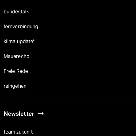
bundestalk
fernverbindung
klima update°
Mauerecho
Freie Rede
reingehen
Newsletter
team zukunft