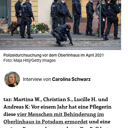
berlin
nord
wahrheit
verlag
verlag
Polizeidurchsuchung vor dem Oberlinhaus im April 2021
Foto: Maja Hitij/Getty Images
veranstaltungen
shop
Interview von
Carolina Schwarz
fragen & hilfe
unterstützen
taz: Martina W., Christian S., Lucille H. und
Andreas K: Vor einem Jahr hat eine Pflegerin
abo
diese
vier Menschen mit Behinderung im
genossenschaft
Oberlinhaus in Potsdam ermordet
und eine