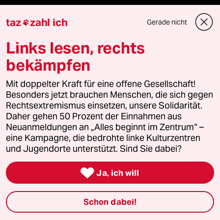
Landtagswahl in Sachsen-Anhalt
taz
zahl ich
Gerade nicht

Links lesen, rechts
Hybrider Krieg
bekämpfen
Jemen
Mit doppelter Kraft für eine offene Gesellschaft!
Ceuta
Besonders jetzt brauchen Menschen, die sich gegen
Rechtsextremismus einsetzen, unsere Solidarität.
Hitze
Daher gehen 50 Prozent der Einnahmen aus
Neuanmeldungen an „Alles beginnt im Zentrum“ –
eine Kampagne, die bedrohte linke Kulturzentren
und Jugendorte unterstützt. Sind Sie dabei?
Verlag

Ja, ich will
Aktuelles
Schon dabei!
Hausblog