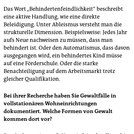
besteht aus drei Teilen: einer Dokumentation von
Gewaltfällen in vollstationären Wohneinrichtungen,
Das Wort „Behindertenfeindlichkeit“ beschreibt
einem Ratgeber für Betroffene und Angehörige von
eine aktive Handlung, wie eine direkte
Gewaltfällen sowie einem Forderungskatalog mit 10
Beleidigung. Unter Ableismus versteht man die
Maßnahmen.
strukturelle Dimension. Beispielsweise: Jedes Jahr
Seit Sommer 2021
arbeitet das Team um die
aufs Neue nachweisen zu müssen, dass man
Menschenrechts- und Behindertenorganisation
behindert ist. Oder den Automatismus, dass davon
AbilityWatch e. V. als Träger bestehend aus Jour­na­
ausgegangen wird, ein behindertes Kind müsse
lis­t*in­nen und Wissenschaftler*innen. Die Leitung des
auf eine Förderschule. Oder die starke
Projekts liegt bei
Constantin Grosch
, Sebastian
Benachteiligung auf dem Arbeitsmarkt trotz
Pertsch und Raúl Krauthausen.
gleicher Qualifikation.
Die Ergebnisse
des Projekts werden am Donnerstag
auf
ableismus.de
veröffentlicht.
Bei ihrer Recherche haben Sie Gewaltfälle in
vollstationären Wohneinrichtungen
dokumentiert. Welche Formen von Gewalt
kommen dort vor?