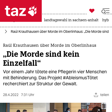

taz zahl ich
niedrigwasser
rente
landtagswahl in sachsen-anhalt
hybri

taz zahl ich
ng
Raúl Krauthausen über Morde im Oberlinhaus: „Die Morde sind kei
taz zahl ich
themen
Raúl Krauthausen über Morde im Oberlinhaus
„Die Morde sind kein
politik
Einzelfall“
öko
Vor einem Jahr tötete eine Pflegerin vier Menschen
mit Behinderung. Das Projekt #AbleismusTötet
gesellschaft
recherchiert zur Struktur der Gewalt.
kultur
28.4.2022
7:31 Uhr
teilen
sport