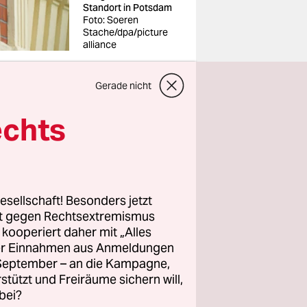
Standort in Potsdam
Foto: Soeren
Stache/dpa/picture
alliance
Gerade nicht
echts
 an diesem
esellschaft! Besonders jetzt
hinderte
rt gegen Rechtsextremismus
z kooperiert daher mit „Alles
ort im
ller Einnahmen aus Anmeldungen
in
. September – an die Kampagne,
rt erlebt,
rstützt und Freiräume sichern will,
bei?