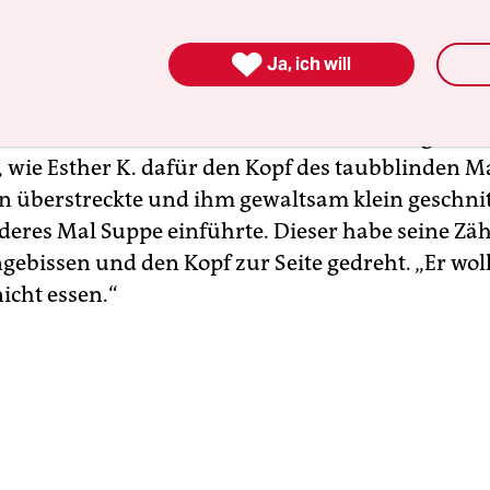
ldende schildert eindrücklich, wie ihre Kollegin,

Ja, ich will
her K., die Be­woh­ne­r*in­nen beleidigt, geschubst
 haben soll. Auch soll sie einen Bewohner mehrf
haben, Essen zu sich zu nehmen. Die Zeugin füh
, wie Esther K. dafür den Kopf des taubblinden 
n überstreckte und ihm gewaltsam klein geschnit
deres Mal Suppe einführte. Dieser habe seine Zä
ebissen und den Kopf zur Seite gedreht. „Er wol
icht essen.“