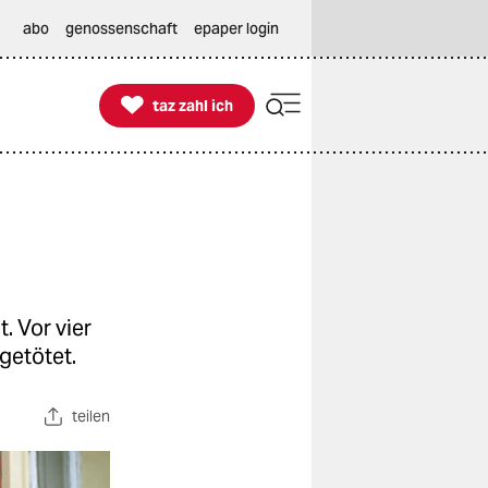
abo
genossenschaft
epaper login

taz zahl ich
taz zahl ich
. Vor vier
getötet.
teilen