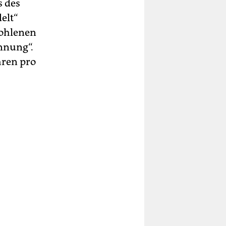
s des
elt“
fohlenen
nnung“.
hren pro