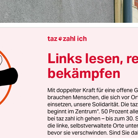
taz
zahl ich

 Potsdam
Marie Frank
Links lesen, r
bekämpfen
rau ist immer noch sichtlich erschüttert. Was sie
m Potsdamer Amtsgericht über die Zustände im
us, einem Wohnheim in der brandenburgischen
Mit doppelter Kraft für eine offene G
tstadt für taubblinde, körperlich und geistig be
brauchen Menschen, die sich vor O
einsetzen, unsere Solidarität. Die ta
, berichtet, klingt grausam. Die 22-Jährige hat d
beginnt im Zentrum“. 50 Prozent a
2023 eine Ausbildung zur Heilerziehungspfleger
bei taz zahl ich gehen – bis zum 30
Keine einfache Aufgabe. Doch mit dem, was sie do
die linke, selbstverwaltete Orte unte
ht gerechnet.
bevor sie verschwinden. Sind Sie da