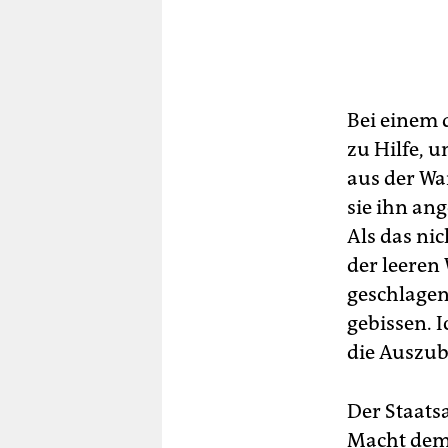
Bei einem d
zu Hilfe, 
aus der Wan
sie ihn an
Als das nic
der leeren
geschlagen
gebissen. I
die Auszub
Der Staatsa
Macht demo