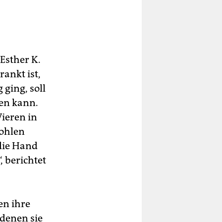
 Esther K.
ankt ist,
 ging, soll
ren kann.
Vieren in
sohlen
 die Hand
, berichtet
en ihre
 denen sie