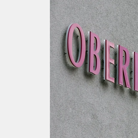
berlin
nord
wahrheit
verlag
verlag
veranstaltungen
shop
fragen & hilfe
unterstützen
abo
genossenschaft