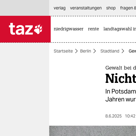
hautnavigation anspringen
hauptinhalt anspringen
footer anspringen
verlag
veranstaltungen
shop
fragen &
niedrigwasser
rente
landtagswahl i

taz zahl ich
taz zahl ich
Startseite
Berlin
Stadtland
Gew
themen
politik
Gewalt bei d
Nicht
öko
In Potsdam 
gesellschaft
Jahren wur
kultur
8.6.2025
10:42
sport