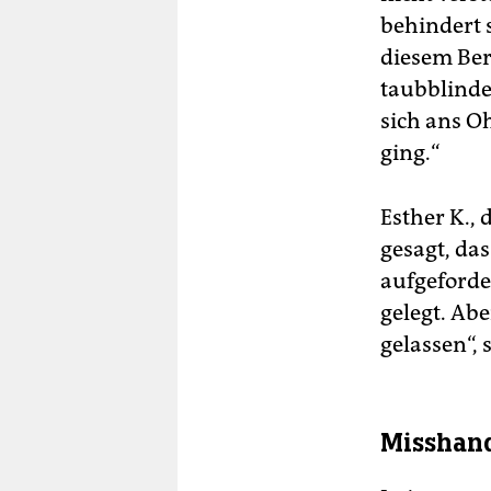
behindert 
diesem Bere
taubblinde
sich ans Oh
ging.“
Esther K., 
gesagt, das
aufgeforder
gelegt. Abe
gelassen“, 
Misshan