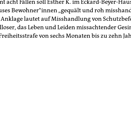
mt acht Fällen soll Esther K. im Eckard-Beyer-Hau
ses Be­woh­ne­r*in­nen „gequält und roh misshand
 Anklage lautet auf Misshandlung von Schutzbe
lloser, das Leben und Leiden missachtender Gesi
Freiheitsstrafe von sechs Monaten bis zu zehn Ja