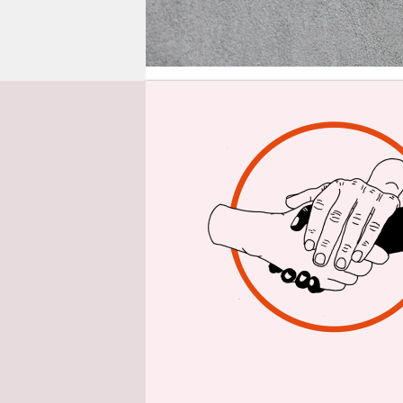
epaper login
Aus
Die junge F
Tag vor de
Oberlinha
Landeshaup
Erwachsene
September 
begonnen. 
hat sie nic