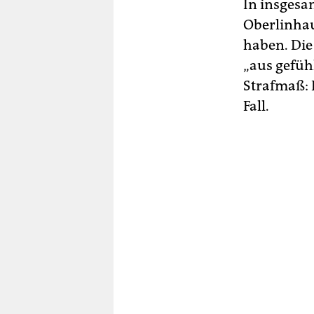
In insgesa
Oberlinhau
haben. Die
„aus gefüh
Strafmaß: 
Fall.