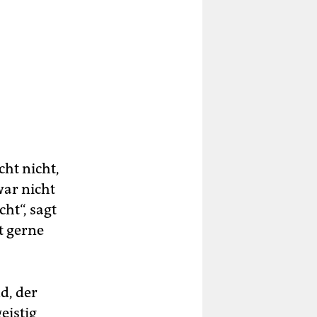
cht nicht,
war nicht
cht“, sagt
t gerne
d, der
eistig