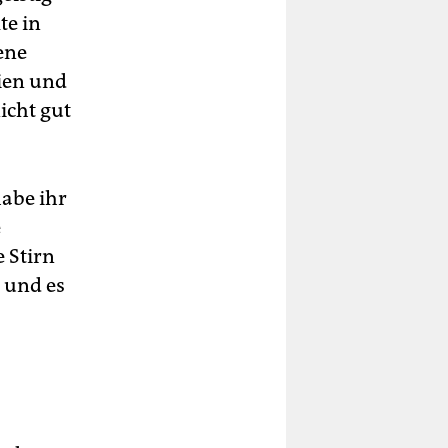
te in
ene
rien und
icht gut
habe ihr
e
e Stirn
n und es