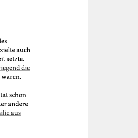
des
zielte auch
t setzte.
iegend die
. waren.
tät schon
der andere
ilie aus