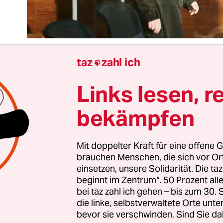
taz
zahl ich

Links lesen, r
bt keinen berechtigten Grund für Mord. Diesen Sa
erholen Ak­ti­vis­t*in­nen für Inklusion wieder un
bekämpfen
Blick auf die Berichterstattung zu dem Mordproz
ten Heim­be­woh­ne­r*in­nen in Potsdam. Dass sie d
gt, dass etwas falsch läuft. Um die Opfer geht es 
Mit doppelter Kraft für eine offene G
brauchen Menschen, die sich vor O
enig, umso mehr um den Arbeitsort der nun
weg
einsetzen, unsere Solidarität. Die ta
n Pflegerin
.
beginnt im Zentrum“. 50 Prozent a
bei taz zahl ich gehen – bis zum 30
die linke, selbstverwaltete Orte unte
 werden viele Mit­ar­bei­te­r*in­nen des Oberlinhau
bevor sie verschwinden. Sind Sie da
erforderung bei der Arbeit berichten. Die den
Not