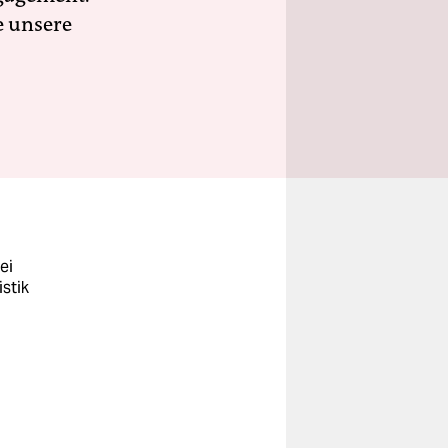
e unsere
ei
stik