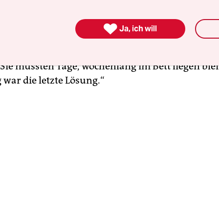
 anhand ihres Arbeitsplatzes
für die anwesenden Jo
eifbar machen. Sie treffen dabei drastische Aussa

Ja, ich will
 Menschen durch die Arbeitsbedingungen keine
tät mehr bieten, musste sie nur noch abfertigen“
„Sie mussten Tage, wochenlang im Bett liegen ble
war die letzte Lösung.“