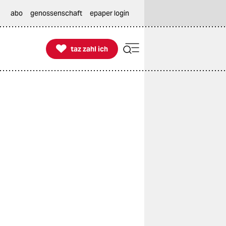
abo
genossenschaft
epaper login

taz zahl ich
taz zahl ich