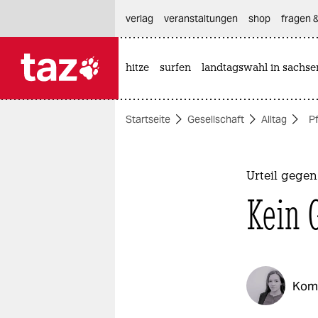
hautnavigation anspringen
hauptinhalt anspringen
footer anspringen
verlag
veranstaltungen
shop
fragen &
hitze
surfen
landtagswahl in sachse

taz zahl ich
taz zahl ich
Startseite
Gesellschaft
Alltag
P
themen
politik
Urteil gegen
öko
Kein 
gesellschaft
kultur
Kom
sport