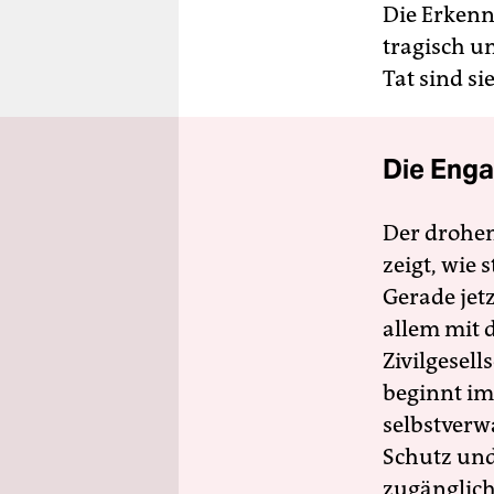
Die Erkennt
tragisch u
Tat sind sie
Die Enga
Der drohe
zeigt, wie
Gerade jet
allem mit d
Zivilgesell
beginnt im
selbstverw
Schutz und 
zugänglich