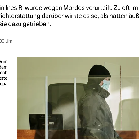
in Ines R. wurde wegen Mordes verurteilt. Zu oft i
ichterstattung darüber wirkte es so, als hätten äu
ie dazu getrieben.
00 Uhr
e im
sdam
woch
ette
/dpa