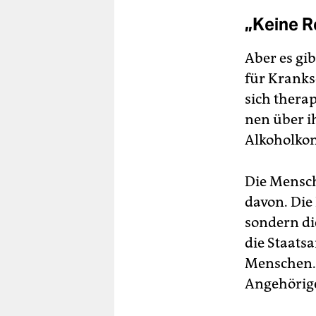
„Keine R
Aber es gi
für Kranksc
sich therap
nen über i
Alkoholko
Die Mensche
davon. Die 
sondern di
die Staats
Menschen.
Angehörige 