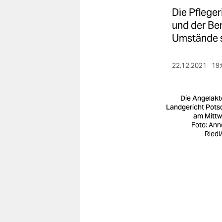
berlin
Die Pfleger
nord
und der Ber
Umstände s
wahrheit
verlag
22.12.2021
19:
verlag
Die Angelakt
veranstaltungen
Landgericht Pot
am Mitt
Foto: Ann
shop
Riedl
fragen & hilfe
unterstützen
abo
genossenschaft