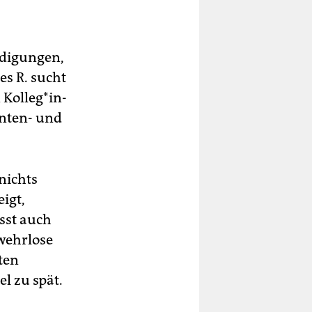
ndigungen,
es R. sucht
ol­le­g*in­
nten- und
nichts
igt,
sst auch
 wehrlose
ten
l zu spät.