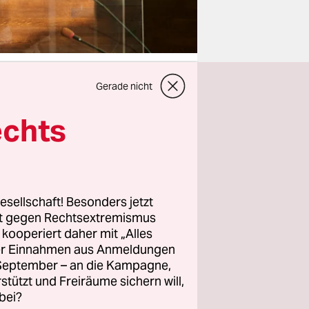
Gerade nicht
echts
tz
d wieder
ess um die
as tun
in den
esellschaft! Besonders jetzt
rt gegen Rechtsextremismus
en Mord
z kooperiert daher mit „Alles
ller Einnahmen aus Anmeldungen
. September – an die Kampagne,
rstützt und Freiräume sichern will,
ses gehört,
bei?
stand in