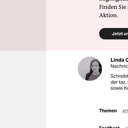
Finden Sie
Aktion.
Jetzt u
Linda 
Nachri
Schreibt
der taz.
sowie Ku
Themen
#P