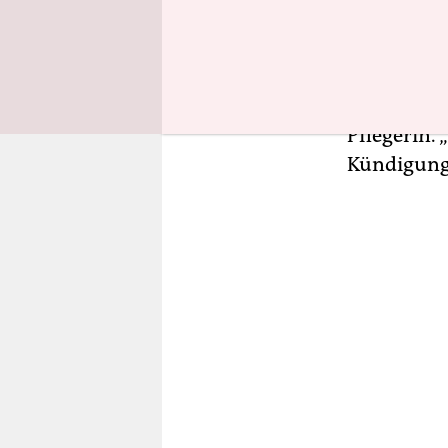
der Pflege
t*in­nen gr
konnte den
Lebensquali
Pflegerin. 
Kündigung 