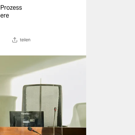
m Prozess
ßere
teilen