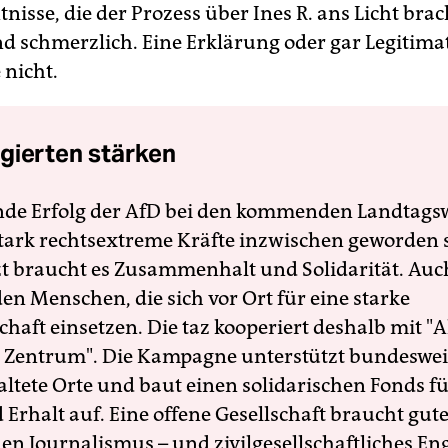
nisse, die der Prozess über Ines R. ans Licht brac
nd schmerzlich. Eine Erklärung oder gar Legitimat
 nicht.
gierten stärken
nde Erfolg der AfD bei den kommenden Landtags
 stark rechtsextreme Kräfte inzwischen geworden 
zt braucht es Zusammenhalt und Solidarität. Auc
en Menschen, die sich vor Ort für eine starke
schaft einsetzen. Die taz kooperiert deshalb mit "A
 Zentrum". Die Kampagne unterstützt bundesweit
altete Orte und baut einen solidarischen Fonds f
Erhalt auf. Eine offene Gesellschaft braucht gute
en Journalismus – und zivilgesellschaftliches E