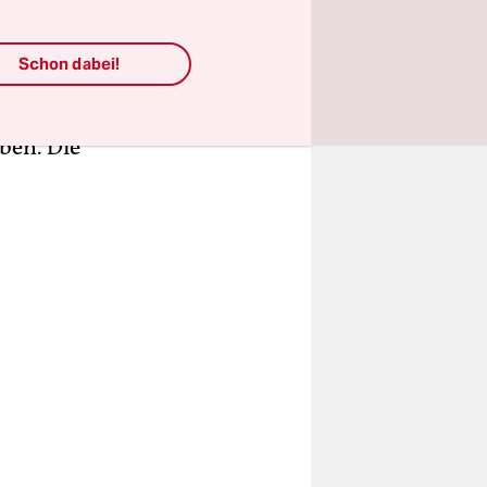
ur­na­lis­
gen: „Ich
Schon dabei!
, sagt eine
iben. Die