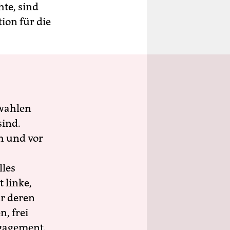
hte, sind
ion für die
wahlen
sind.
h und vor
lles
 linke,
ür deren
n, frei
ngagement.