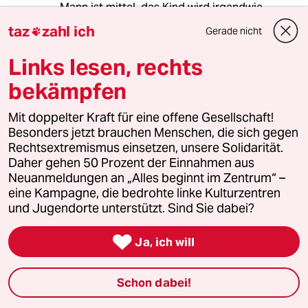
Mann ist mittel, das Kind wird irgendwie.
Hauptsache, es wird", ist eine sehr vernünftige.
taz
zahl ich
Gerade nicht

Ich hoffe, Sie merken sich diesen Text. Es
werden vermutlich Zeiten kommen, in denen Ihr
Links lesen, rechts
Kind mit sich selber sehr unzufrieden ist. Und
zwar ganz unabhängig von der Zahl, die eine
bekämpfen
Messlatte ihm nennt. Kinder sind so. Alle. In der
Zeit ist es gut, wenn Eltern wissen: 'Das wird
Mit doppelter Kraft für eine offene Gesellschaft!
schon werden. Das wächst sich (meistens) aus.'
Besonders jetzt brauchen Menschen, die sich gegen
Rechtsextremismus einsetzen, unsere Solidarität.
Tja, und wenn nicht, dann kann das Kind ja
Daher gehen 50 Prozent der Einnahmen aus
immer noch US-Präsident werden.
Neuanmeldungen an „Alles beginnt im Zentrum“ –
eine Kampagne, die bedrohte linke Kulturzentren
und Jugendorte unterstützt. Sind Sie dabei?
mowgli
M

Ja, ich will
02.12.2016
,
10:56 Uhr
@mowgli:
Schon dabei!
Sorry, werteR NEUBAU. Der
Kommentar sollte eigentlich an Sie