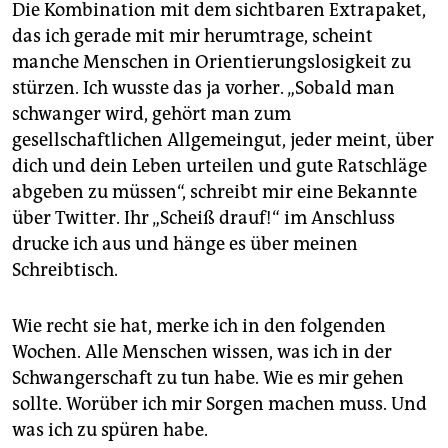
Die Kombination mit dem sichtbaren Extrapaket,
Alltag und im Beruf ergeht. Koordiniert wird die
das ich gerade mit mir herumtrage, scheint
Übernahme von
Leidmedien.de
. taz.mit behinderung
manche Menschen in Orientierungslosigkeit zu
– am Kiosk,
eKiosk
und natürlich online auf taz.de.
stürzen. Ich wusste das ja vorher. „Sobald man
schwanger wird, gehört man zum
gesellschaftlichen Allgemeingut, jeder meint, über
dich und dein Leben urteilen und gute Ratschläge
abgeben zu müssen“, schreibt mir eine Bekannte
über Twitter. Ihr „Scheiß drauf!“ im Anschluss
drucke ich aus und hänge es über meinen
Schreibtisch.
Wie recht sie hat, merke ich in den folgenden
Wochen. Alle Menschen wissen, was ich in der
Schwangerschaft zu tun habe. Wie es mir gehen
sollte. Worüber ich mir Sorgen machen muss. Und
was ich zu spüren habe.