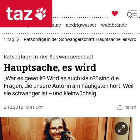

taz zahl ich
hitze
krieg in der ukraine
niedrigwasser
waldbrände

taz zahl ich
Alltag
Ratschläge in der Schwangerschaft: Hauptsache, es wird
taz zahl ich
themen
Ratschläge in der Schwangerschaft
Hauptsache, es wird
politik
„War es gewollt? Wird es auch klein?“ sind die
öko
Fragen, die unsere Autorin am häufigsten hört. Weil
sie schwanger ist – und kleinwüchsig.
gesellschaft
2.12.2016
8:41 Uhr
teilen
kultur
sport