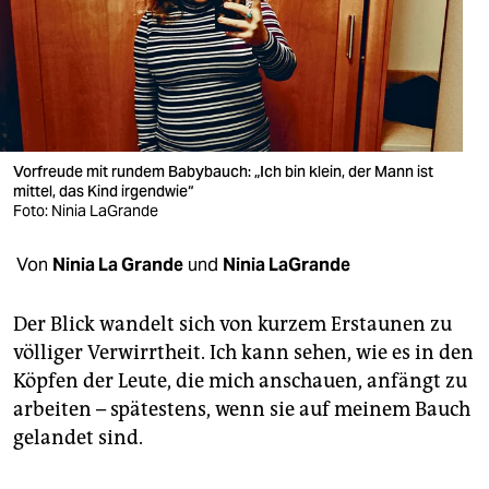
berlin
nord
wahrheit
verlag
Vorfreude mit rundem Babybauch: „Ich bin klein, der Mann ist
mittel, das Kind irgendwie“
verlag
Foto: Ninia LaGrande
veranstaltungen
Von
Ninia La Grande
und
Ninia LaGrande
shop
fragen & hilfe
Der Blick wandelt sich von kurzem Erstaunen zu
völliger Verwirrtheit. Ich kann sehen, wie es in den
unterstützen
Köpfen der Leute, die mich anschauen, anfängt zu
arbeiten – spätestens, wenn sie auf meinem Bauch
abo
gelandet sind.
genossenschaft