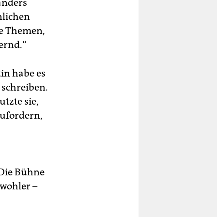
 anders
nlichen
ie Themen,
wernd.“
in habe es
 schreiben.
tzte sie,
ufordern,
: Die Bühne
 wohler –