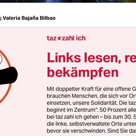
g
Valeria Bajaña Bilbao
taz
zahl ich
as alias Ninia ­LaGrande wurde in dieser Woche v

z (SPD) in den Gleichberechtigungsbeirat der G7 b
Links lesen, r
 Moderatorin, Autorin und Poetry-Slammerin
wu
 Mail benachrichtigt. „Nein, leider wurde ich nic
bekämpfen
st angerufen“, sagt sie und lacht.
Mit doppelter Kraft für eine offene G
ht überraschte Binias, die in Hannover lebt – bis
brauchen Menschen, die sich vor O
formelle Staatengemeinschaft G7 nur am Rande ver
einsetzen, unsere Solidarität. Die ta
mpfindet sie als eine „große Ehre“ und Wertschä
beginnt im Zentrum“. 50 Prozent a
bei taz zahl ich gehen – bis zum 30
die linke, selbstverwaltete Orte unte
bevor sie verschwinden. Sind Sie da