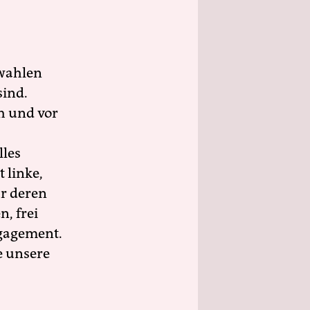
wahlen
sind.
h und vor
lles
 linke,
ür deren
n, frei
ngagement.
e unsere