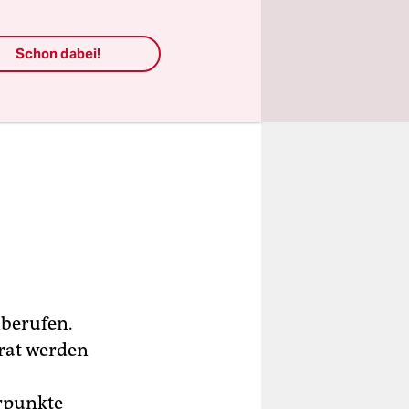
Schon dabei!
nberufen.
irat werden
erpunkte