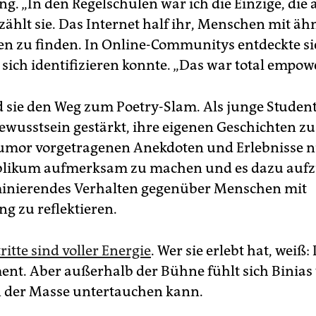
g. „In den Regelschulen war ich die Einzige, die
zählt sie. Das Internet half ihr, Menschen mit äh
n zu finden. In Online-Communitys entdeckte s
 sich identifizieren konnte. „Das war total empo
d sie den Weg zum Poetry-Slam. Als junge Student
bewusstsein gestärkt, ihre eigenen Geschichten zu
umor vorgetragenen Anek­doten und Erlebnisse nu
blikum aufmerksam zu machen und es dazu aufz
minierendes Verhalten gegenüber Menschen mit
g zu reflektieren.
ritte sind voller Energie
. Wer sie erlebt hat, weiß
ement. Aber außerhalb der Bühne fühlt sich Binias
n der Masse untertauchen kann.