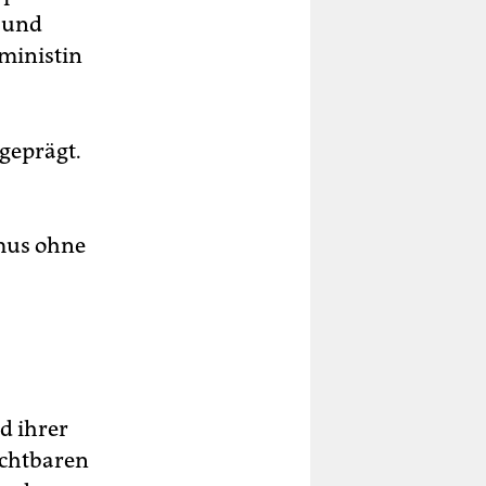
e und
eministin
 geprägt.
smus ohne
d ihrer
ichtbaren