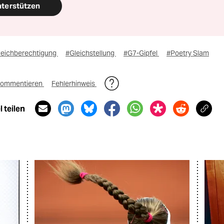
nterstützen
leichberechtigung
#Gleichstellung
#G7-Gipfel
#Poetry Slam
ommentieren
Fehlerhinweis
 teilen