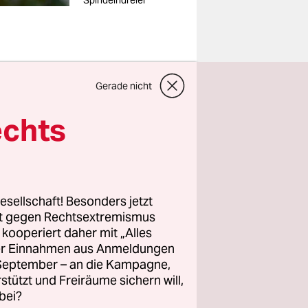
Spindelndreier
on Kanzler
Gerade nicht
erufen. Die
echts
rde
ht von Olaf
esellschaft! Besonders jetzt
her hatte
rt gegen Rechtsextremismus
folgt. Die
z kooperiert daher mit „Alles
tzung ihrer
ller Einnahmen aus Anmeldungen
. September – an die Kampagne,
rstützt und Freiräume sichern will,
bei?