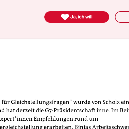

Ja, ich will
t für Gleichstellungsfragen“ wurde von Scholz ei
d hat derzeit die G7-Präsidentschaft inne. Im Be
x­per­t*in­nen Empfehlungen rund um
ergleichstellung erarbeiten. Binias Arbeitsschw