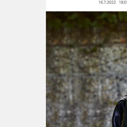
berlin
16.7.2022
18:0
nord
wahrheit
verlag
verlag
veranstaltungen
shop
fragen & hilfe
unterstützen
abo
genossenschaft