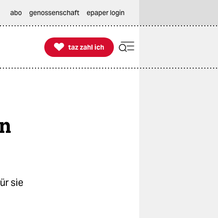
abo
genossenschaft
epaper login

taz zahl ich
taz zahl ich
en
ür sie