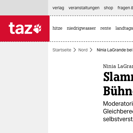
hautnavigation anspringen
hauptinhalt anspringen
footer anspringen
verlag
veranstaltungen
shop
fragen &
hitze
niedrigwasser
rente
landtags

taz zahl ich
taz zahl ich
Startseite
Nord
Ninia LaGrande bei
themen
politik
Ninia LaGra
Slamm
öko
Bühn
gesellschaft
Moderatori
kultur
Gleichberec
selbstverst
sport