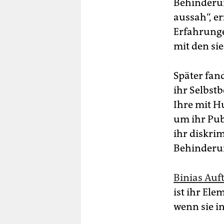
Behinderun
aussah“, er
Erfahrunge
mit den sie
Später fan
ihr Selbst
Ihre mit H
um ihr Pu
ihr diskri
Behinderun
Binias Auft
ist ihr El
wenn sie i