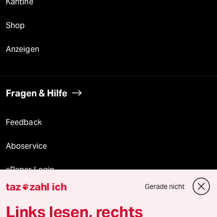
Kantine
Shop
Anzeigen
Fragen & Hilfe
Feedback
Aboservice
ePaper Login
taz
zahl ich
Gerade nicht

Downloads für Abonnierende
Links lesen, rechts