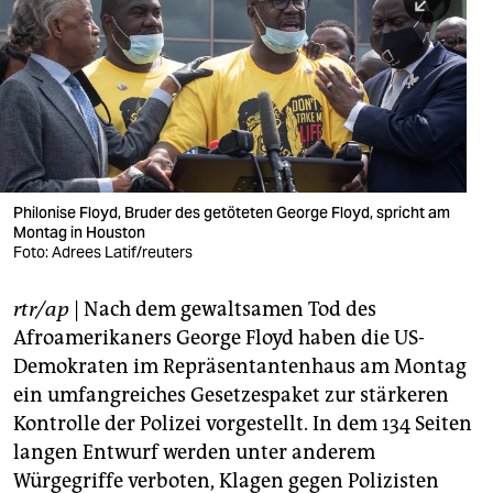
berlin
nord
wahrheit
verlag
verlag
Philonise Floyd, Bruder des getöteten George Floyd, spricht am
Montag in Houston
veranstaltungen
Foto: Adrees Latif/reuters
shop
rtr/ap
| Nach dem gewaltsamen Tod des
fragen & hilfe
Afroamerikaners George Floyd haben die US-
unterstützen
Demokraten im Repräsentantenhaus am Montag
ein umfangreiches Gesetzespaket zur stärkeren
abo
Kontrolle der Polizei vorgestellt. In dem 134 Seiten
langen Entwurf werden unter anderem
genossenschaft
Würgegriffe verboten, Klagen gegen Polizisten