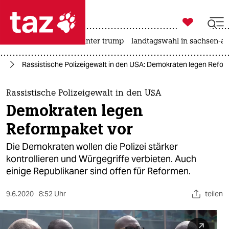

taz zahl ich
nahost-konflikt
usa unter trump
landtagswahl in sachsen-an

taz zahl ich
us
Rassistische Polizeigewalt in den USA: Demokraten legen Refor
taz zahl ich
themen
Rassistische Polizeigewalt in den USA
Demokraten legen
politik
Reformpaket vor
öko
Die Demokraten wollen die Polizei stärker
kontrollieren und Würgegriffe verbieten. Auch
gesellschaft
einige Republikaner sind offen für Reformen.
kultur
9.6.2020
8:52 Uhr
teilen
sport