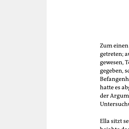
Zum einen 
getreten; a
gewesen, T
gegeben, so
Befangenhe
hatte es a
der Argume
Untersuchu
Ella sitzt s