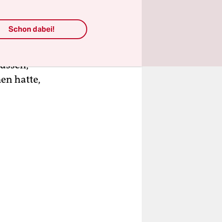
rteidigung
Schon dabei!
ehr zu
en, zwei
müssen,
en hatte,