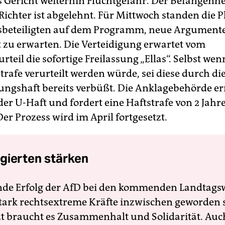
s Gericht weiterhin Fluchtgefahr. Der Befangenh
Richter ist abgelehnt. Für Mittwoch standen die P
sbeteiligten auf dem Programm, neue Argument
t zu erwarten. Die Verteidigung erwartet vom
teil die sofortige Freilassung „Ellas“. Selbst wen
trafe verurteilt werden würde, sei diese durch di
ngshaft bereits verbüßt. Die Anklagebehörde err
der U-Haft und fordert eine Haftstrafe von 2 Jahr
er Prozess wird im April fortgesetzt.
gierten stärken
nde Erfolg der AfD bei den kommenden Landtags
 stark rechtsextreme Kräfte inzwischen geworden 
zt braucht es Zusammenhalt und Solidarität. Auc