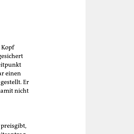
 Kopf
gesichert
eitpunkt
ar einen
estellt. Er
damit nicht
 preisgibt,