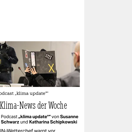
odcast „klima update°“
 Klima-News der Woche
Podcast
„klima update°“
von
Susanne
Schwarz
und
Katharina Schipkowski
UN-Wetterchef warnt vor