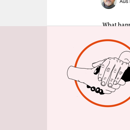
Aus 
epaper login
„What happ
November 2
reagiert: 
Körperverl
„Ella“, die
UWP1, unbe
Untersuch
Ihr war vo
widersetzt
Forst mit 
Mittwoch s
Ende gehen,