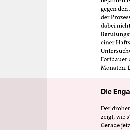
bejahte da
gegen den 
der Prozes
dabei nich
Berufungsur
einer Hafts
Untersuchu
Fortdauer 
Monaten. D
Die Enga
Der drohe
zeigt, wie
Gerade jet