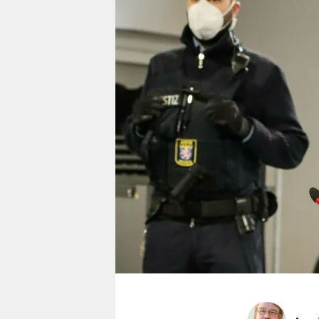
berlin
nord
wahrheit
verlag
verlag
veranstaltungen
shop
fragen & hilfe
unterstützen
abo
genossenschaft