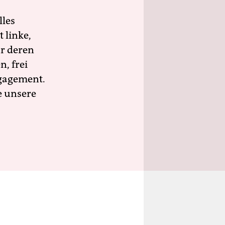
lles
 linke,
ür deren
n, frei
ngagement.
e unsere