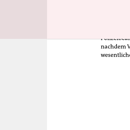
liefern si
vor Gerich
Strafvertei
halten. Di
Polizeibea
nachdem Vi
wesentlich