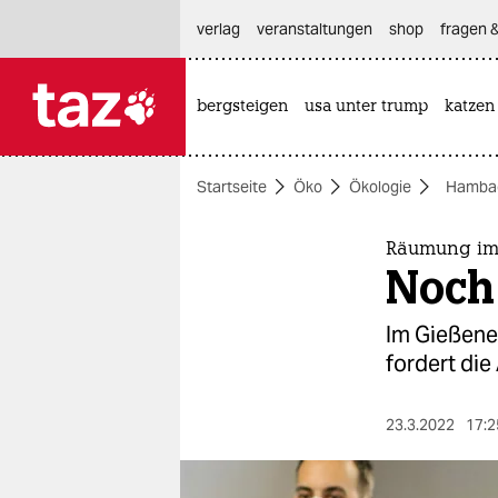
hautnavigation anspringen
hauptinhalt anspringen
footer anspringen
verlag
veranstaltungen
shop
fragen &
bergsteigen
usa unter trump
katzen

taz zahl ich
taz zahl ich
Startseite
Öko
Ökologie
Hambac
themen
politik
Räumung im
Noch 
öko
Im Gießene
gesellschaft
fordert die
kultur
23.3.2022
17:2
sport