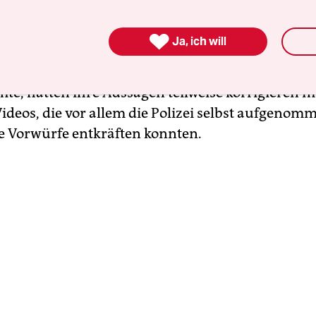
ch in diesem Verfahren Staatsanwaltschaft und Ve
t heftige Wortgefechte. Nach Überzeugung der

Ja, ich will
digerin Waltraud Verleih ist die Anklage nicht m
e Hauptbelastungszeugen aus dem ersten Verfahr
mte, hatten ihre Aussagen teilweise korrigieren 
deos, die vor allem die Polizei selbst aufgenomm
e Vorwürfe entkräften konnten.