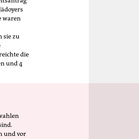
eitsantrag
lädoyers
e waren
n sie zu
e
eichte die
en und 4
wahlen
sind.
h und vor