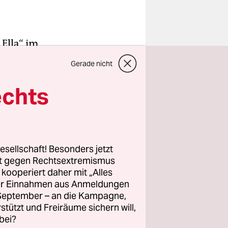
„Ella“ im
ers
Gerade nicht
er
amte.
echts
tsdeutsch
esellschaft! Besonders jetzt
rt gegen Rechtsextremismus
en
z kooperiert daher mit „Alles
nenröder
ller Einnahmen aus Anmeldungen
 Am
. September – an die Kampagne,
 Gießen zu
rstützt und Freiräume sichern will,
bei?
is zuletzt