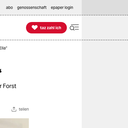
abo
genossenschaft
epaper login

taz zahl ich
taz zahl ich
lla“
“
r Forst
teilen