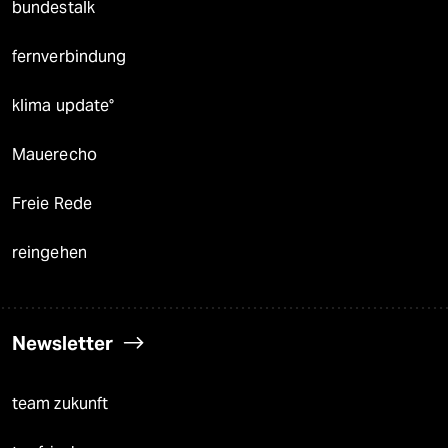
bundestalk
fernverbindung
klima update°
Mauerecho
Freie Rede
reingehen
Newsletter
team zukunft