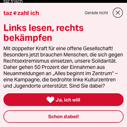
taz frisch
taz
zahl ich
Gerade nicht

taz zahl ich
Links lesen, rechts
taz lab Infobrief
bekämpfen
Mit doppelter Kraft für eine offene Gesellschaft!
Veranstaltungen
Besonders jetzt brauchen Menschen, die sich gegen
Rechtsextremismus einsetzen, unsere Solidarität.
Daher gehen 50 Prozent der Einnahmen aus
Demnächst
Neuanmeldungen an „Alles beginnt im Zentrum“ –
eine Kampagne, die bedrohte linke Kulturzentren
und Jugendorte unterstützt. Sind Sie dabei?
Vor Ort

Ja, ich will
Live im Stream
Vergangene
Schon dabei!