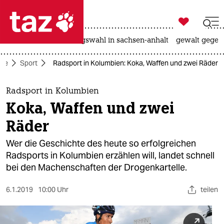

taz zahl ich
hitze
surfen
landtagswahl in sachsen-anhalt
gewalt gegen

taz zahl ich
ite
Sport
Radsport in Kolumbien: Koka, Waffen und zwei Räder
taz zahl ich
themen
Radsport in Kolumbien
Koka, Waffen und zwei
politik
Räder
öko
Wer die Geschichte des heute so erfolgreichen
Radsports in Kolumbien erzählen will, landet schnell
gesellschaft
bei den Machenschaften der Drogenkartelle.
kultur
6.1.2019
10:00 Uhr
teilen
sport