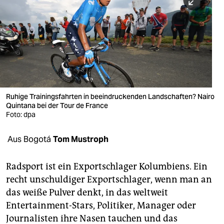
berlin
nord
wahrheit
verlag
verlag
Ruhige Trainingsfahrten in beeindruckenden Landschaften? Nairo
Quintana bei der Tour de France
veranstaltungen
Foto: dpa
shop
Aus Bogotá
Tom Mustroph
fragen & hilfe
unterstützen
Radsport ist ein Exportschlager Kolumbiens. Ein
recht unschuldiger Exportschlager, wenn man an
abo
das weiße Pulver denkt, in das weltweit
Entertainment-Stars, Politiker, Manager oder
genossenschaft
Journalisten ihre Nasen tauchen und das