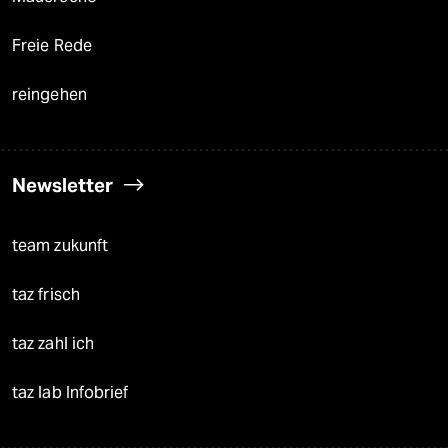
Freie Rede
reingehen
Newsletter
team zukunft
taz frisch
taz zahl ich
taz lab Infobrief