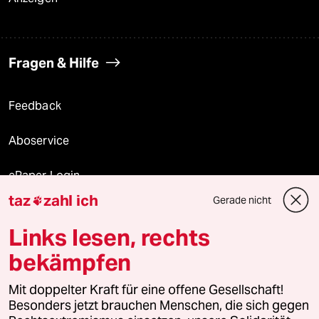
Fragen & Hilfe
Feedback
Aboservice
ePaper Login
taz
zahl ich
Gerade nicht

Downloads für Abonnierende
Links lesen, rechts
bekämpfen
© 2026 taz Verlags und Vertriebs GmbH
Mit doppelter Kraft für eine offene Gesellschaft!
Alle Rechte vorbehalten. Bei rechtlichen Fragen oder für Genehmigungen
wenden Sie sich bitte an
lizenzen@taz.de
Besonders jetzt brauchen Menschen, die sich gegen