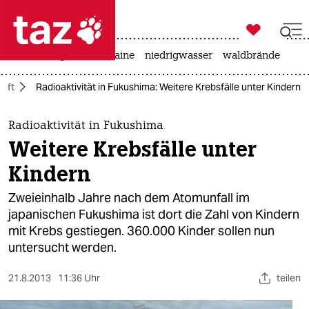

taz zahl ich
hitze
krieg in der ukraine
niedrigwasser
waldbrände

taz zahl ich
aft
Radioaktivität in Fukushima: Weitere Krebsfälle unter Kindern
taz zahl ich
themen
Radioaktivität in Fukushima
Weitere Krebsfälle unter
politik
Kindern
öko
Zweieinhalb Jahre nach dem Atomunfall im
japanischen Fukushima ist dort die Zahl von Kindern
gesellschaft
mit Krebs gestiegen. 360.000 Kinder sollen nun
untersucht werden.
kultur
sport
21.8.2013
11:36 Uhr
teilen