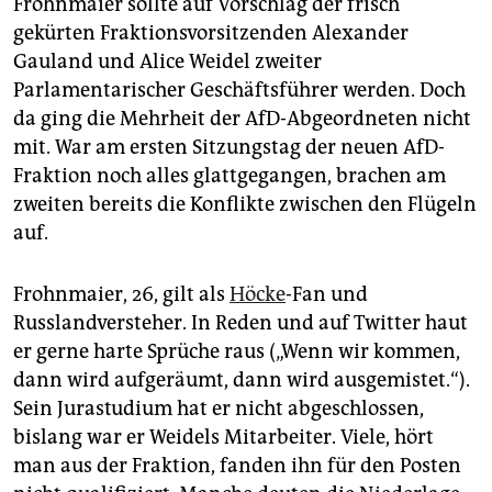
Frohnmaier sollte auf Vorschlag der frisch
epaper login
gekürten Fraktionsvorsitzenden Alexander
Gauland und Alice Weidel zweiter
Parlamentarischer Geschäftsführer werden. Doch
da ging die Mehrheit der AfD-Abgeordneten nicht
mit. War am ersten Sitzungstag der neuen AfD-
Fraktion noch alles glattgegangen, brachen am
zweiten bereits die Konflikte zwischen den Flügeln
auf.
Frohnmaier, 26, gilt als
Höcke
-Fan und
Russlandversteher. In Reden und auf Twitter haut
er gerne harte Sprüche raus („Wenn wir kommen,
dann wird aufgeräumt, dann wird ausgemistet.“).
Sein Jurastudium hat er nicht abgeschlossen,
bislang war er Weidels Mitarbeiter. Viele, hört
man aus der Fraktion, fanden ihn für den Posten