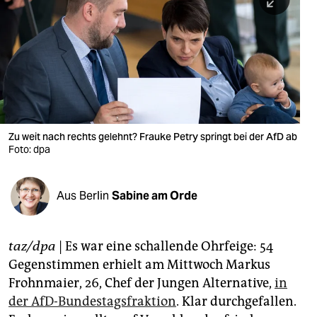
berlin
nord
wahrheit
verlag
verlag
Zu weit nach rechts gelehnt? Frauke Petry springt bei der AfD ab
Foto: dpa
veranstaltungen
shop
Aus Berlin
Sabine am Orde
fragen & hilfe
unterstützen
taz/dpa
| Es war eine schallende Ohrfeige: 54
Gegenstimmen erhielt am Mittwoch Markus
abo
Frohnmaier, 26, Chef der Jungen Alternative,
in
genossenschaft
der AfD-Bundestagsfraktion
. Klar durchgefallen.