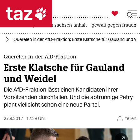

taz zahl ich
hitze
landtagswahl in sachsen-anhalt
gewalt gegen frauen

taz zahl ich
fD
Querelen in der AfD-Fraktion: Erste Klatsche für Gauland und We
taz zahl ich
themen
Querelen in der AfD-Fraktion
Erste Klatsche für Gauland
politik
und Weidel
öko
Die AfD-Fraktion lässt einen Kandidaten ihrer
Vorsitzenden durchfallen. Und die abtrünnige Petry
gesellschaft
plant vielleicht schon eine neue Partei.
kultur
27.9.2017
17:28 Uhr
teilen
sport