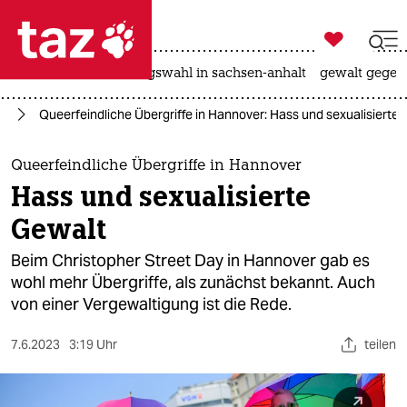

taz zahl ich
hitze
surfen
landtagswahl in sachsen-anhalt
gewalt gegen

taz zahl ich
IA
Queerfeindliche Übergriffe in Hannover: Hass und sexualisierte 
taz zahl ich
themen
Queerfeindliche Übergriffe in Hannover
Hass und sexualisierte
politik
Gewalt
öko
Beim Christopher Street Day in Hannover gab es
wohl mehr Übergriffe, als zunächst bekannt. Auch
gesellschaft
von einer Vergewaltigung ist die Rede.
kultur
7.6.2023
3:19 Uhr
teilen
sport