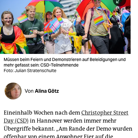
berlin
nord
wahrheit
verlag
verlag
Müssen beim Feiern und Demonstrieren auf Beleidigungen und
mehr gefasst sein: CSD-Teilnehmende
veranstaltungen
Foto: Julian Stratenschulte
shop
fragen & hilfe
Von
Alina Götz
unterstützen
Eineinhalb Wochen nach dem
Christopher Street
abo
Day (CSD)
in Hannover werden immer mehr
genossenschaft
Übergriffe bekannt. „Am Rande der Demo wurden
offenbar von einem Anwohner Eier auf die