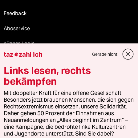
Feedback
Aboservice
ePaper Login
taz
zahl ich
Gerade nicht

Downloads für Abonnierende
Links lesen, rechts
bekämpfen
© 2026 taz Verlags und Vertriebs GmbH
Mit doppelter Kraft für eine offene Gesellschaft!
Alle Rechte vorbehalten. Bei rechtlichen Fragen oder für Genehmigungen
wenden Sie sich bitte an
lizenzen@taz.de
Besonders jetzt brauchen Menschen, die sich gegen
Rechtsextremismus einsetzen, unsere Solidarität.
Daher gehen 50 Prozent der Einnahmen aus
Feedback
Redaktionsstatut
Kommune-Richtlinien
KI-
Neuanmeldungen an „Alles beginnt im Zentrum“ –
eine Kampagne, die bedrohte linke Kulturzentren
Leitlinie
Informant
Datenschutz
Impressum
AGB
und Jugendorte unterstützt. Sind Sie dabei?