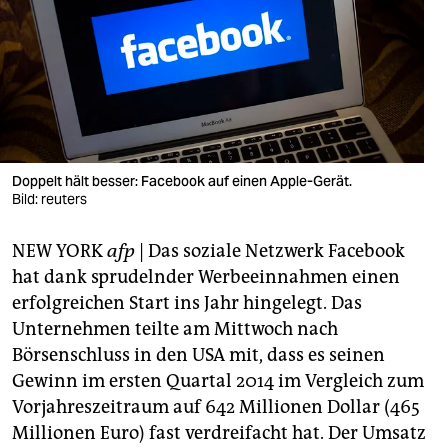
berlin
nord
wahrheit
verlag
verlag
Doppelt hält besser: Facebook auf einen Apple-Gerät.
Bild: reuters
veranstaltungen
NEW YORK
afp
| Das soziale Netzwerk Facebook
shop
hat dank sprudelnder Werbeeinnahmen einen
fragen & hilfe
erfolgreichen Start ins Jahr hingelegt. Das
Unternehmen teilte am Mittwoch nach
unterstützen
Börsenschluss in den USA mit, dass es seinen
abo
Gewinn im ersten Quartal 2014 im Vergleich zum
Vorjahreszeitraum auf 642 Millionen Dollar (465
genossenschaft
Millionen Euro) fast verdreifacht hat. Der Umsatz