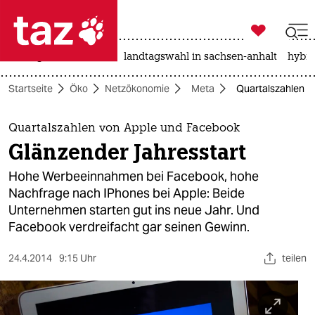

taz zahl ich
niedrigwasser
rente
landtagswahl in sachsen-anhalt
hybri

taz zahl ich
Startseite
Öko
Netzökonomie
Meta
Quartalszahlen v
taz zahl ich
themen
Quartalszahlen von Apple und Facebook
Glänzender Jahresstart
politik
Hohe Werbeeinnahmen bei Facebook, hohe
öko
Nachfrage nach IPhones bei Apple: Beide
Unternehmen starten gut ins neue Jahr. Und
gesellschaft
Facebook verdreifacht gar seinen Gewinn.
kultur
24.4.2014
9:15 Uhr
teilen
sport