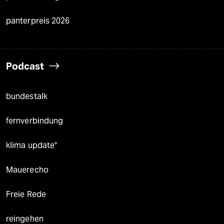
panterpreis 2026
Podcast
bundestalk
fernverbindung
klima update°
Mauerecho
Freie Rede
reingehen