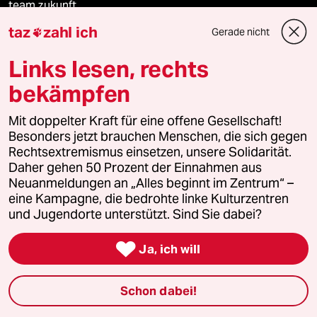
team zukunft
taz
zahl ich
Gerade nicht

taz frisch
Links lesen, rechts
taz zahl ich
bekämpfen
taz lab Infobrief
Mit doppelter Kraft für eine offene Gesellschaft!
Besonders jetzt brauchen Menschen, die sich gegen
Rechtsextremismus einsetzen, unsere Solidarität.
Daher gehen 50 Prozent der Einnahmen aus
Veranstaltungen
Neuanmeldungen an „Alles beginnt im Zentrum“ –
eine Kampagne, die bedrohte linke Kulturzentren
und Jugendorte unterstützt. Sind Sie dabei?
Demnächst

Ja, ich will
Vor Ort
Live im Stream
Schon dabei!