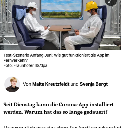
berlin
nord
wahrheit
verlag
verlag
Test-Szenario Anfang Juni: Wie gut funktioniert die App im
Fernverkehr?
veranstaltungen
Foto: Fraunhofer IIS/dpa
shop
fragen & hilfe
Von
Malte Kreutzfeldt
und
Svenja Bergt
unterstützen
Seit Dienstag kann die Corona-App installiert
abo
werden. Warum hat das so lange gedauert?
genossenschaft
Ursprünglich war sie schon für April angekündigt