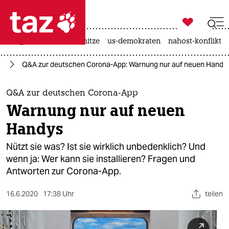

taz zahl ich
krieg in der ukraine
hitze
us-demokraten
nahost-konflikt

taz zahl ich
us
Q&A zur deutschen Corona-App: Warnung nur auf neuen Handy
taz zahl ich
themen
Q&A zur deutschen Corona-App
Warnung nur auf neuen
politik
Handys
öko
Nützt sie was? Ist sie wirklich unbedenklich? Und
wenn ja: Wer kann sie installieren? Fragen und
gesellschaft
Antworten zur Corona-App.
kultur
16.6.2020
17:38 Uhr
teilen
sport