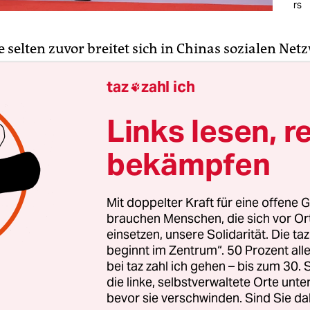
rs
e selten zuvor breitet sich in Chinas sozialen Ne
eine Welle nervösen Interesses an Ereignissen un
taz
zahl ich
Entwicklungen aus, die sich jenseits der Landesg

Nicht länger die eigenen Pläne, im Leben voran
Links lesen, r
 die bedrückende Situation an den Börsen im Land
ionäre über Nacht in „blanke Stöcke“ (Bettelarme)
bekämpfen
, ist der
Wahlsieg von Labour in Großbritannien
.
Mit doppelter Kraft für eine offene G
brauchen Menschen, die sich vor O
einsetzen, unsere Solidarität. Die ta
beginnt im Zentrum“. 50 Prozent a
bei taz zahl ich gehen – bis zum 30
die linke, selbstverwaltete Orte unte
bevor sie verschwinden. Sind Sie da