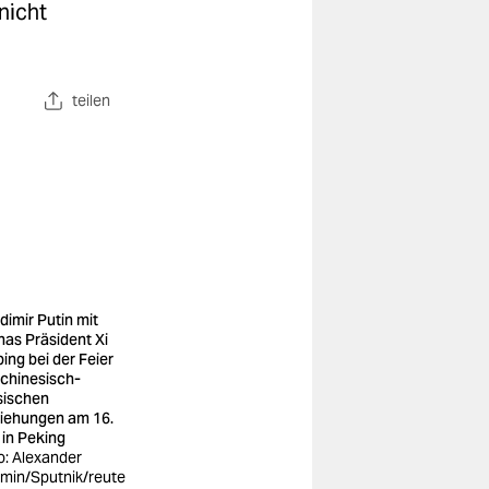
nicht
teilen
dimir Putin mit
nas Präsident Xi
ping bei der Feier
 chinesisch-
sischen
iehungen am 16.
 in Peking
o: Alexander
min/Sputnik/reute