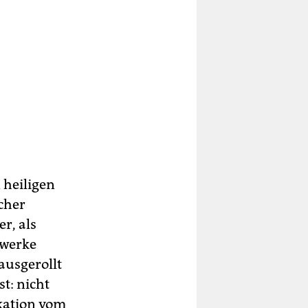
 heiligen
cher
r, als
zwerke
ausgerollt
t: nicht
ikation vom