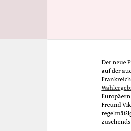
Der neue P
auf der au
Frankreich
Wahlergeb
Europäern 
Freund Vik
regelmäßig
zusehends