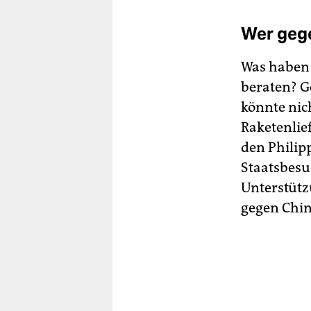
Wer geg
Was habe
beraten? G
könnte nich
Raketenlie
den Philip
Staatsbesu
Unterstütz
gegen China