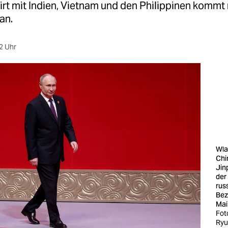
rt mit Indien, Vietnam und den Philippinen kommt 
an.
2 Uhr
Wla
Chi
Jin
der
rus
Bez
Mai
Fot
Ryu