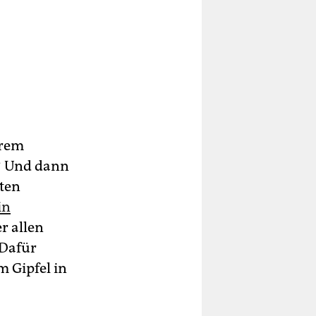
erem
? Und dann
ten
in
er allen
 Dafür
m Gipfel in