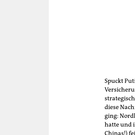
Spuckt Puti
Versicheru
strategisch
diese Nach
ging: Nordk
hatte und 
Chinas!) f