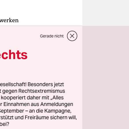
tzwerken
d
Gerade nicht
renzen
zukommen,
echts
e, die so
 verwandelt
esellschaft! Besonders jetzt
rt gegen Rechtsextremismus
z kooperiert daher mit „Alles
ller Einnahmen aus Anmeldungen
. September – an die Kampagne,
rstützt und Freiräume sichern will,
bei?