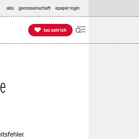
abo
genossenschaft
epaper login

taz zahl ich
taz zahl ich
de
tsfehler.