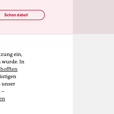
Schon dabei!
tzung ein,
n wurde. In
rhofften
ästigen
s unser
 –
den