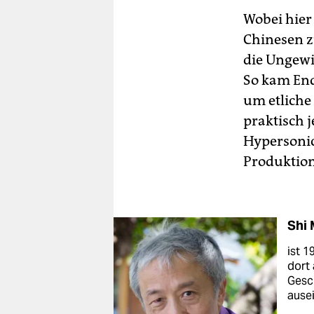
Wobei hier 
Chinesen z
die Ungewi
So kam End
um etliche
praktisch 
Hyper­soni
Produktion
Shi 
ist 1
dort 
Gesch
ause