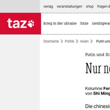
hautnavigation anspringen
hauptinhalt anspringen
footer anspringen
verlag
veranstaltungen
shop
fragen &
krieg in der ukraine
hitze
niedrigwa

taz zahl ich
taz zahl ich
Startseite
Politik
Asien
Putin un
themen
politik
Putin und Xi
Nur n
öko
gesellschaft
kultur
Kolumne
Fer
von
Shi Min
sport
Die chines