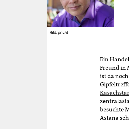
Bild: privat
Ein Handel
Freund in
ist da noc
Gipfeltref
Kasachsta
zentral­asi
besuchte M
Astana seh