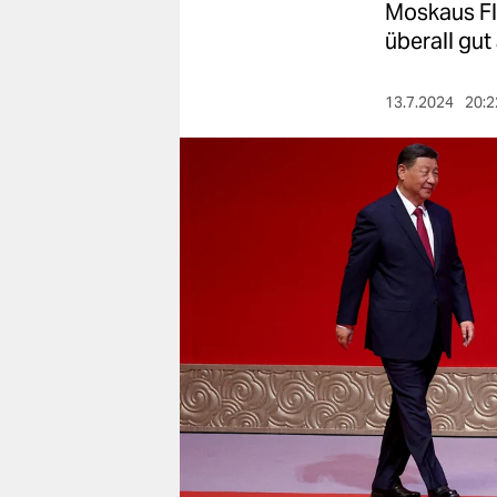
berlin
Moskaus Fli
überall gut 
nord
wahrheit
13.7.2024
20:2
verlag
verlag
veranstaltungen
shop
fragen & hilfe
unterstützen
abo
genossenschaft