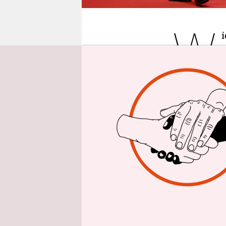
epaper login
W
i
zutragen. 
nicht mehr
viele Mill
– was zählt