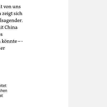
at von uns
zeigt sich
elsagender.
it China
es
könnte – ­
her
itet
schen
at