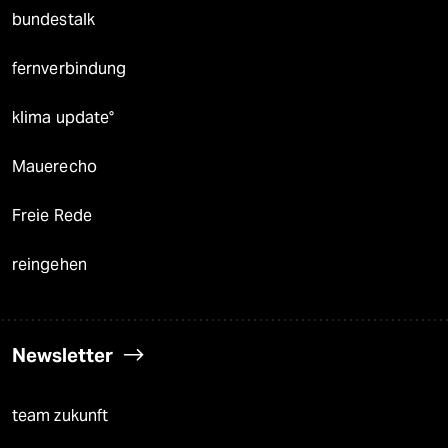
bundestalk
fernverbindung
klima update°
Mauerecho
Freie Rede
reingehen
Newsletter
team zukunft