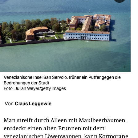
berlin
nord
wahrheit
verlag
verlag
veranstaltungen
Venezianische Insel San Servolo: früher ein Puffer gegen die
shop
Bedrohungen der Stadt
Foto: Julian Weyer/getty images
fragen & hilfe
unterstützen
Von
Claus Leggewie
abo
Man streift durch Alleen mit Maulbeerbäumen,
genossenschaft
entdeckt einen alten Brunnen mit dem
venezianischen Löwenwappen
, kann Kormorane