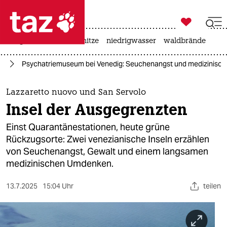

taz zahl ich
krieg in der ukraine
hitze
niedrigwasser
waldbrände

taz zahl ich
se
Psychatriemuseum bei Venedig: Seuchenangst und medizinisc
taz zahl ich
themen
Lazzaretto nuovo und San Servolo
Insel der Ausgegrenzten
politik
Einst Quarantänestationen, heute grüne
öko
Rückzugsorte: Zwei venezianische Inseln erzählen
von Seuchenangst, Gewalt und einem langsamen
gesellschaft
medizinischen Umdenken.
kultur
13.7.2025
15:04 Uhr
teilen
sport