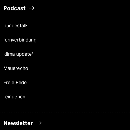
Podcast
bundestalk
fernverbindung
klima update°
Mauerecho
Freie Rede
reingehen
Newsletter