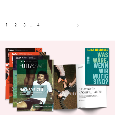
1
2
3
…
4