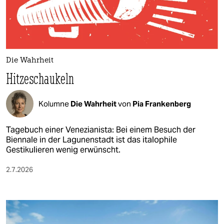
berlin
nord
wahrheit
Die Wahrheit
verlag
Hitzeschaukeln
verlag
Kolumne
Die Wahrheit
von
Pia Frankenberg
veranstaltungen
shop
Tagebuch einer Venezianista: Bei einem Besuch der
Biennale in der Lagunenstadt ist das italophile
fragen & hilfe
Gestikulieren wenig erwünscht.
unterstützen
2.7.2026
abo
genossenschaft