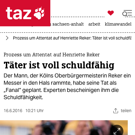

taz zahl ich
hitze
landtagswahl in sachsen-anhalt
arbeit
klimawandel

taz zahl ich
nd
Prozess um Attentat auf Henriette Reker: Täter ist voll schuldfäh
taz zahl ich
themen
Prozess um Attentat auf Henriette Reker
Täter ist voll schuldfähig
politik
Der Mann, der Kölns Oberbürgermeisterin Reker ein
öko
Messer in den Hals rammte, habe seine Tat als
„Fanal“ geplant. Experten bescheinigen ihm die
gesellschaft
Schuldfähigkeit.
kultur
16.6.2016
10:21 Uhr
teilen
sport