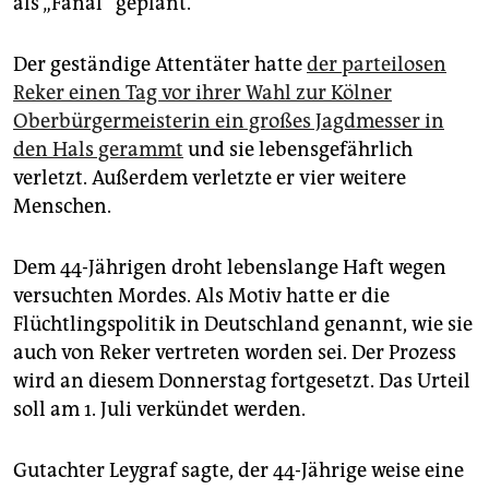
als „Fanal“ geplant.
epaper login
Der geständige Attentäter hatte
der parteilosen
Reker einen Tag vor ihrer Wahl zur Kölner
Oberbürgermeisterin ein großes Jagdmesser in
den Hals gerammt
und sie lebensgefährlich
verletzt. Außerdem verletzte er vier weitere
Menschen.
Dem 44-Jährigen droht lebenslange Haft wegen
versuchten Mordes. Als Motiv hatte er die
Flüchtlingspolitik in Deutschland genannt, wie sie
auch von Reker vertreten worden sei. Der Prozess
wird an diesem Donnerstag fortgesetzt. Das Urteil
soll am 1. Juli verkündet werden.
Gutachter Leygraf sagte, der 44-Jährige weise eine