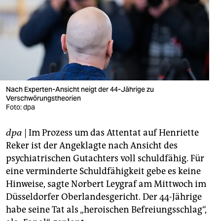
berlin
nord
wahrheit
verlag
verlag
Nach Experten-Ansicht neigt der 44-Jährige zu
Verschwörungstheorien
veranstaltungen
Foto: dpa
shop
dpa
| Im Prozess um das Attentat auf Henriette
fragen & hilfe
Reker ist der Angeklagte nach Ansicht des
psychiatrischen Gutachters voll schuldfähig. Für
unterstützen
eine verminderte Schuldfähigkeit gebe es keine
Hinweise, sagte Norbert Leygraf am Mittwoch im
abo
Düsseldorfer Oberlandesgericht. Der 44-Jährige
genossenschaft
habe seine Tat als „heroischen Befreiungsschlag“,