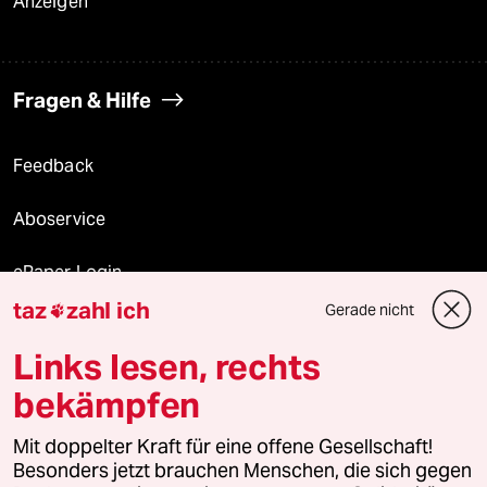
Anzeigen
Fragen & Hilfe
Feedback
Aboservice
ePaper Login
taz
zahl ich
Gerade nicht

Downloads für Abonnierende
Links lesen, rechts
bekämpfen
© 2026 taz Verlags und Vertriebs GmbH
Mit doppelter Kraft für eine offene Gesellschaft!
Alle Rechte vorbehalten. Bei rechtlichen Fragen oder für Genehmigungen
wenden Sie sich bitte an
lizenzen@taz.de
Besonders jetzt brauchen Menschen, die sich gegen