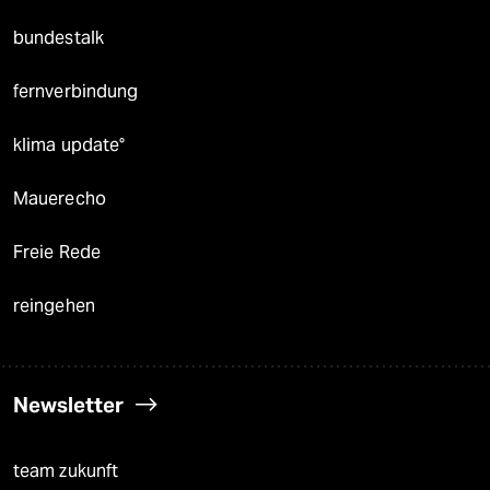
bundestalk
fernverbindung
klima update°
Mauerecho
Freie Rede
reingehen
Newsletter
team zukunft