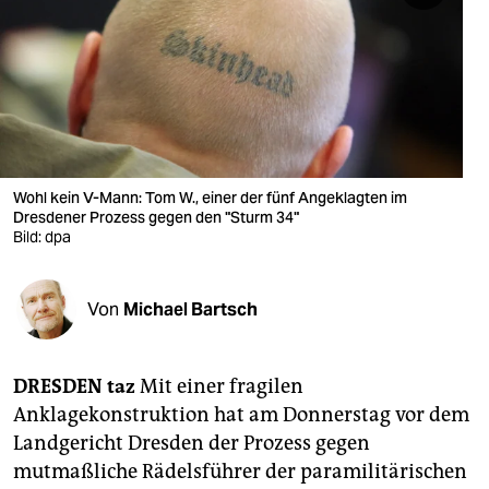
berlin
nord
wahrheit
verlag
verlag
Wohl kein V-Mann: Tom W., einer der fünf Angeklagten im
Dresdener Prozess gegen den "Sturm 34"
veranstaltungen
Bild: dpa
shop
Von
Michael Bartsch
fragen & hilfe
unterstützen
DRESDEN
taz
Mit einer fragilen
abo
Anklagekonstruktion hat am Donnerstag vor dem
Landgericht Dresden der Prozess gegen
genossenschaft
mutmaßliche Rädelsführer der paramilitärischen