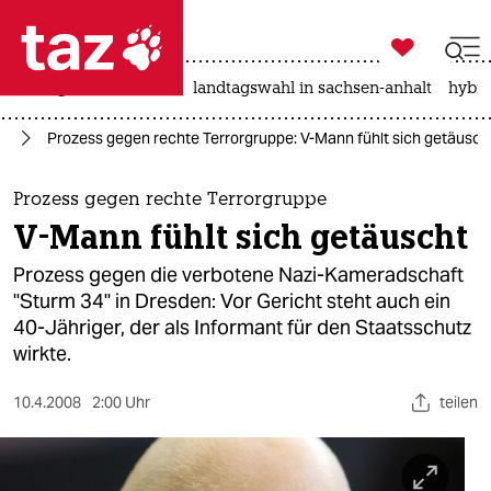

taz zahl ich
niedrigwasser
rente
landtagswahl in sachsen-anhalt
hybri

taz zahl ich
nd
Prozess gegen rechte Terrorgruppe: V-Mann fühlt sich getäusch
taz zahl ich
themen
Prozess gegen rechte Terrorgruppe
V-Mann fühlt sich getäuscht
politik
Prozess gegen die verbotene Nazi-Kameradschaft
öko
"Sturm 34" in Dresden: Vor Gericht steht auch ein
40-Jähriger, der als Informant für den Staatsschutz
gesellschaft
wirkte.
kultur
10.4.2008
2:00 Uhr
teilen
sport