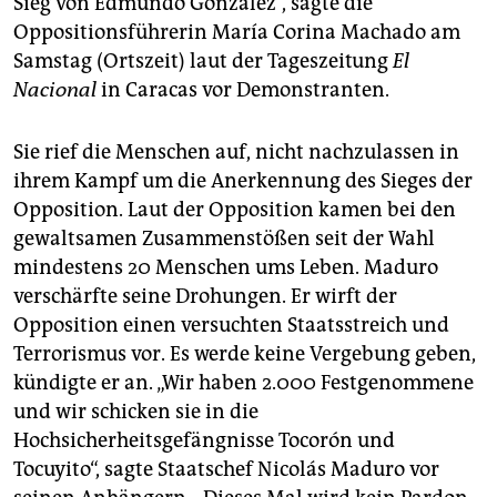
Sieg von Edmundo González“, sagte die
epaper login
Oppositionsführerin María Corina Machado am
Samstag (Ortszeit) laut der Tageszeitung
El
Nacional
in Caracas vor Demonstranten.
Sie rief die Menschen auf, nicht nachzulassen in
ihrem Kampf um die Anerkennung des Sieges der
Opposition. Laut der Opposition kamen bei den
gewaltsamen Zusammenstößen seit der Wahl
mindestens 20 Menschen ums Leben. Maduro
verschärfte seine Drohungen. Er wirft der
Opposition einen versuchten Staatsstreich und
Terrorismus vor. Es werde keine Vergebung geben,
kündigte er an. „Wir haben 2.000 Festgenommene
und wir schicken sie in die
Hochsicherheitsgefängnisse Tocorón und
Tocuyito“, sagte Staatschef Nicolás Maduro vor