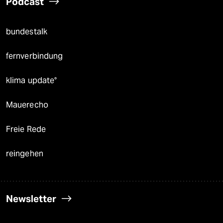
Podcast
bundestalk
fernverbindung
klima update°
Mauerecho
Freie Rede
reingehen
Newsletter