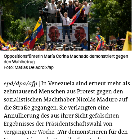
berlin
nord
wahrheit
verlag
verlag
Oppositionsführerin María Corina Machado demonstriert gegen
den Wahlbetrug
veranstaltungen
Foto: Matias Delacroix/ap
shop
epd/dpa/afp
| In Venezuela sind erneut mehr als
fragen & hilfe
zehntausend Menschen aus Protest gegen den
sozialistischen Machthaber Nicolás Maduro auf
unterstützen
die Straße gegangen. Sie verlangten eine
Annullierung des aus ihrer Sicht
gefälschten
abo
Ergebnisses der Präsidentschaftswahl von
genossenschaft
vergangener Woche
. „Wir demonstrieren für den