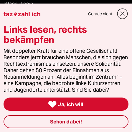
ePaper Login
taz
zahl ich
Gerade nicht

Downloads für Abonnierende
Links lesen, rechts
bekämpfen
© 2026 taz Verlags und Vertriebs GmbH
Mit doppelter Kraft für eine offene Gesellschaft!
Alle Rechte vorbehalten. Bei rechtlichen Fragen oder für Genehmigungen
wenden Sie sich bitte an
lizenzen@taz.de
Besonders jetzt brauchen Menschen, die sich gegen
Rechtsextremismus einsetzen, unsere Solidarität.
Daher gehen 50 Prozent der Einnahmen aus
Feedback
Redaktionsstatut
Kommune-Richtlinien
KI-
Neuanmeldungen an „Alles beginnt im Zentrum“ –
eine Kampagne, die bedrohte linke Kulturzentren
Leitlinie
Informant
Datenschutz
Impressum
AGB
und Jugendorte unterstützt. Sind Sie dabei?
Seitenwende
Einwilligungen widerrufen (Ads)

Ja, ich will
Schon dabei!