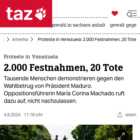

taz zahl ich
hitze
surfen
landtagswahl in sachsen-anhalt
gewalt gegen

taz zahl ich
tik
Amerika
Proteste in Venezuela: 2.000 Festnahmen, 20 Tote
taz zahl ich
themen
Proteste in Venezuela
2.000 Festnahmen, 20 Tote
politik
Tausende Menschen demonstrieren gegen den
öko
Wahlbetrug von Präsident Maduro.
Oppositionsführerin María Corina Machado ruft
gesellschaft
dazu auf, nicht nachzulassen.
kultur
4.8.2024
11:18 Uhr
teilen
sport