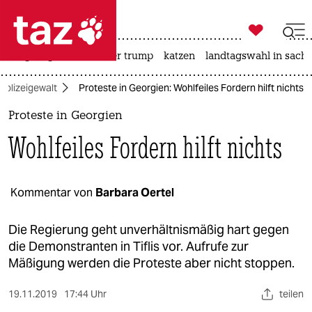

taz zahl ich
bergsteigen
usa unter trump
katzen
landtagswahl in sachs

taz zahl ich
Polizeigewalt
Proteste in Georgien: Wohlfeiles Fordern hilft nichts
taz zahl ich
Proteste in Georgien
themen
Wohlfeiles Fordern hilft nichts
politik
öko
Kommentar von
Barbara Oertel
gesellschaft
Die Regierung geht unverhältnismäßig hart gegen
die Demonstranten in Tiflis vor. Aufrufe zur
kultur
Mäßigung werden die Proteste aber nicht stoppen.
sport
19.11.2019
17:44 Uhr
teilen