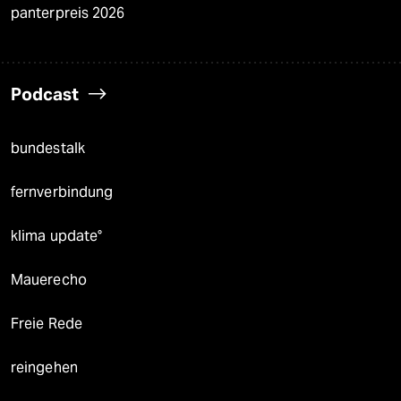
panterpreis 2026
Podcast
bundestalk
fernverbindung
klima update°
Mauerecho
Freie Rede
reingehen