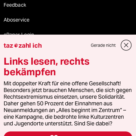
Feedback
Aboservice
ePaper Login
taz
zahl ich
Gerade nicht

Downloads für Abonnierende
Links lesen, rechts
bekämpfen
© 2026 taz Verlags und Vertriebs GmbH
Alle Rechte vorbehalten. Bei rechtlichen Fragen oder für Genehmigungen
Mit doppelter Kraft für eine offene Gesellschaft!
wenden Sie sich bitte an
lizenzen@taz.de
Besonders jetzt brauchen Menschen, die sich gegen
Rechtsextremismus einsetzen, unsere Solidarität.
Daher gehen 50 Prozent der Einnahmen aus
Feedback
Redaktionsstatut
Kommune-Richtlinien
KI-
Neuanmeldungen an „Alles beginnt im Zentrum“ –
eine Kampagne, die bedrohte linke Kulturzentren
Leitlinie
Informant
Datenschutz
Impressum
AGB
und Jugendorte unterstützt. Sind Sie dabei?
Seitenwende
Einwilligungen widerrufen (Ads)