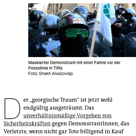
berlin
nord
wahrheit
verlag
verlag
Maskierter Demonstrant mit einer Fahne vor der
veranstaltungen
Polizeilinie in Tiflis
Foto: Shakh Aivazov/ap
shop
fragen & hilfe
D
er „georgische Traum“ ist jetzt wohl
unterstützen
endgültig ausgeträumt. Das
abo
unverhältnismäßige Vorgehen von
Sicherheitskräften
gegen DemonstrantInnen, das
genossenschaft
Verletzte, wenn nicht gar Tote billigend in Kauf