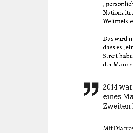
„persönlic
Nationaltr
Weltmeiste
Das wird nu
dass es „ei
Streit hab
der Mannsc
2014 war

eines Mä
Zweiten 
Mit Diacre