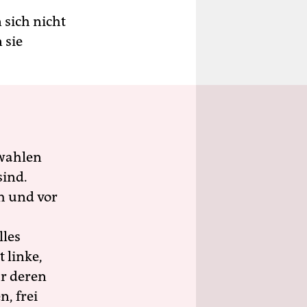
 sich nicht
 sie
wahlen
sind.
h und vor
lles
 linke,
ür deren
n, frei