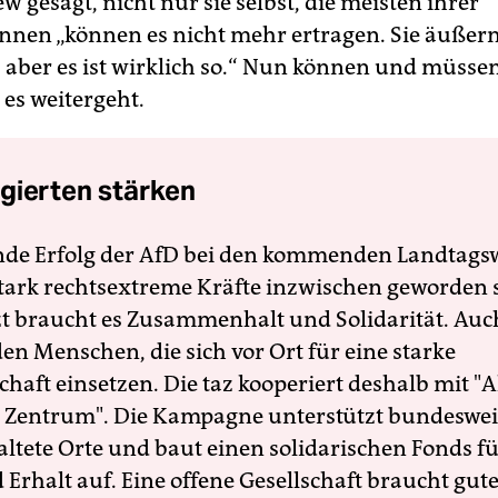
w gesagt, nicht nur sie selbst, die meisten ihrer
innen „können es nicht mehr ertragen. Sie äußern
 aber es ist wirklich so.“ Nun können und müssen
 es weitergeht.
gierten stärken
nde Erfolg der AfD bei den kommenden Landtags
 stark rechtsextreme Kräfte inzwischen geworden 
zt braucht es Zusammenhalt und Solidarität. Auc
en Menschen, die sich vor Ort für eine starke
schaft einsetzen. Die taz kooperiert deshalb mit "A
 Zentrum". Die Kampagne unterstützt bundesweit
altete Orte und baut einen solidarischen Fonds f
Erhalt auf. Eine offene Gesellschaft braucht gute