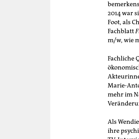
bemerkensw
2014 war s
Foot, als 
Fachblatt
F
m/w, wie m
Fachliche Q
ökonomisch
Akteurinne
Marie-Antoi
mehr im Na
Veränderun
Als Wendi
ihre psych