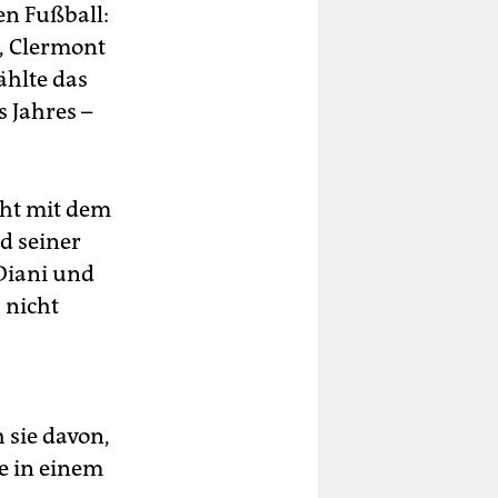
n Fußball:
, Clermont
ählte das
s Jahres –
icht mit dem
d seiner
ia­ni und
 nicht
h sie davon,
e in einem