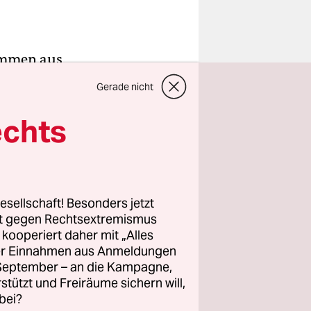
kommen aus
Gerade nicht
angen war
e Renard.
echts
eland.
019 das
ein
esellschaft! Besonders jetzt
rt gegen Rechtsextremismus
 von dem
z kooperiert daher mit „Alles
 jüngst
ller Einnahmen aus Anmeldungen
elästigung
. September – an die Kampagne,
rstützt und Freiräume sichern will,
bei?