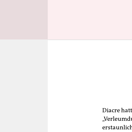
Diacre hat
„Verleumdu
erstaunlich