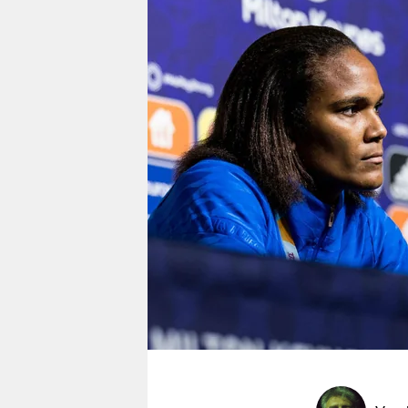
berlin
nord
wahrheit
verlag
verlag
veranstaltungen
shop
fragen & hilfe
unterstützen
abo
genossenschaft