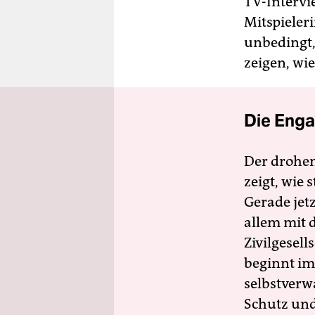
TV-Intervie
Mitspieler
unbedingt,
zeigen, wie
Die Enga
Der drohe
zeigt, wie
Gerade jet
allem mit d
Zivilgesell
beginnt im
selbstverw
Schutz und 