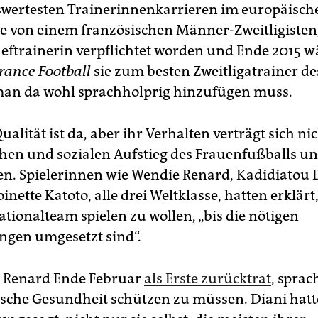
ertesten Trainerinnenkarrieren im europäische
ie von einem französischen Männer-Zweitligisten
Cheftrainerin verpflichtet worden und Ende 2015 w
rance Football
sie zum besten Zweitligatrainer de
an da wohl sprachholprig hinzufügen muss.
ualität ist da, aber ihr Verhalten verträgt sich n
en und sozialen Aufstieg des Frauenfußballs un
n. Spielerinnen wie Wendie Renard, Kadidiatou D
nette Katoto, alle drei Weltklasse, hatten erklärt,
tionalteam spielen zu wollen, „bis die nötigen
gen umgesetzt sind“.
e Renard Ende Februar
als Erste zurücktrat
, sprac
ische Gesundheit schützen zu müssen. Diani hatt