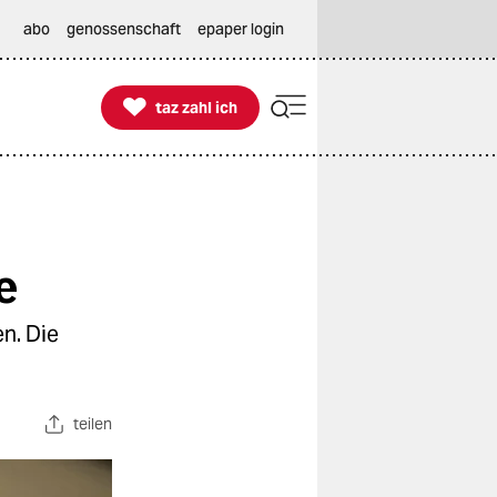
abo
genossenschaft
epaper login

taz zahl ich
taz zahl ich
e
n. Die
teilen