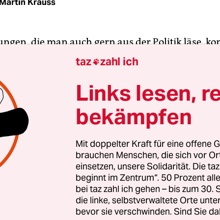
Martin Krauss
ngen, die man auch gern aus der Politik läse, 
sischen Fußball.
Corinne Diacre
wurde als
taz
zahl ich

ainerin der Frauen-Équipe entlassen. Vorausgeg
 von drei Spielerinnen, darunter Kapitänin Wendi
Links lesen, r
vier Monate vor der WM in Australien und Neuse
bekämpfen
cre, die seit 2017 Cheftrainerin ist, bei der WM 2
d bei der EM 2022 das Halbfinale erreichte, wird 
Mit doppelter Kraft für eine offene G
brauchen Menschen, die sich vor O
r Führungsstil vorgeworfen. Geschützt wurde sie
einsetzen, unsere Solidarität. Die ta
 Präsidenten des Verbands FFF,
Noël Le Graët
, der
beginnt im Zentrum“. 50 Prozent a
Vorwurfs des Mobbings und der sexualisierten B
bei taz zahl ich gehen – bis zum 30
en musste.
die linke, selbstverwaltete Orte unte
bevor sie verschwinden. Sind Sie da