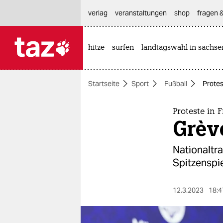
hautnavigation anspringen
hauptinhalt anspringen
footer anspringen
verlag
veranstaltungen
shop
fragen &
hitze
surfen
landtagswahl in sachse

taz zahl ich
taz zahl ich
Startseite
Sport
Fußball
Protes
themen
politik
Proteste in 
Grève
öko
Nationaltra
gesellschaft
Spitzenspi
kultur
12.3.2023
18:4
sport