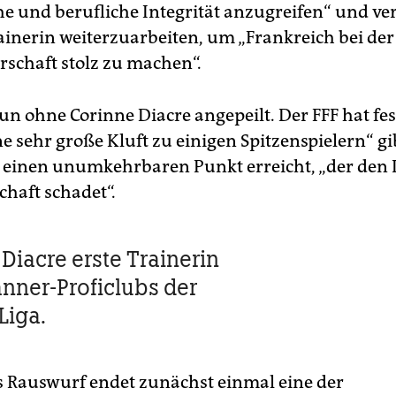
he und berufliche Integrität anzugreifen“ und ver
ainerin weiterzuarbeiten, um „Frankreich bei de
rschaft stolz zu machen“.
n ohne Corinne Dia­cre angepeilt. Der FFF hat fest
ne sehr große Kluft zu einigen Spitzenspielern“ gi
e einen unumkehrbaren Punkt erreicht, „der den 
haft schadet“.
 Diacre erste Trainerin
nner-Proficlubs der
Liga.
s Rauswurf endet zunächst einmal eine der