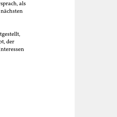
sprach, als
r nächsten
gestellt,
bt, der
Interessen