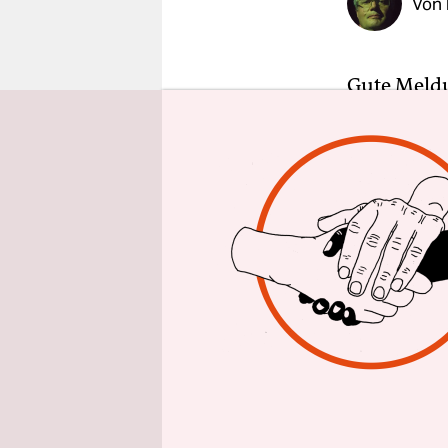
Von
epaper login
Gute Meldu
dem franzö
Nationaltr
ein Streik
Das ganze 
Corinne Dia
Viertel- un
autoritäre
bisherigen
wegen des 
zurücktret