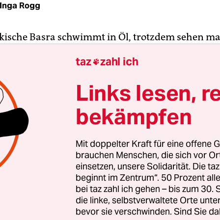
Inga Rogg
kische Basra schwimmt in Öl, trotzdem sehen m
aus wie Slums. Viele Menschen sind arbeitslos, ode
taz
zahl ich

ich als Tagelöhner durch. Das Wasser, sofern es 
hn kommt, ist so salzig, dass man damit nicht e
Links lesen, r
en kann. Und bei Temperaturen von mehr als 45 G
der Strom aus. Die Misere ist nicht neu, trotzdem
bekämpfen
eit Jahren nicht in der Lage, sie zu beheben.
Mit doppelter Kraft für eine offene G
genug“ haben jetzt viele gesagt. Seit mittlerweile
brauchen Menschen, die sich vor O
n Tausende auf die Straßen, um ihren Forderun
einsetzen, unsere Solidarität. Die ta
beginnt im Zentrum“. 50 Prozent a
ienstleistungen und nach Arbeitsmöglichkeiten 
bei taz zahl ich gehen – bis zum 30
. Es sind nicht die ersten Proteste im Südirak, ab
die linke, selbstverwaltete Orte unte
so groß und umfassten mehr oder weniger die ge
bevor sie verschwinden. Sind Sie da