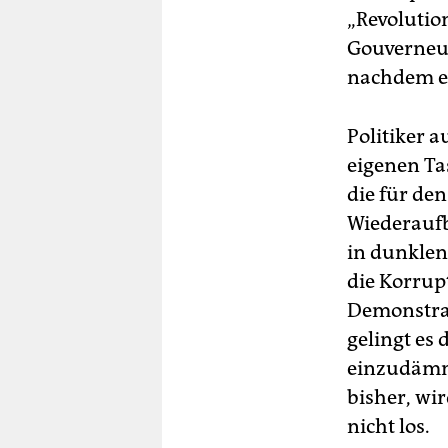
„Revolution
Gouverneur
nachdem ei
Politiker 
eigenen Ta
die für de
Wiederauf
in dunklen 
die Korrup
Demonstran
gelingt es 
einzudämme
bisher, wird
nicht los.