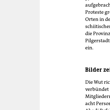
aufgebrach
Proteste gr
Orten in de
schiitisch
die Provin
Pilgerstadt
ein.
Bilder ze
Die Wut ric
verbündet 
Mitglieder
acht Perso