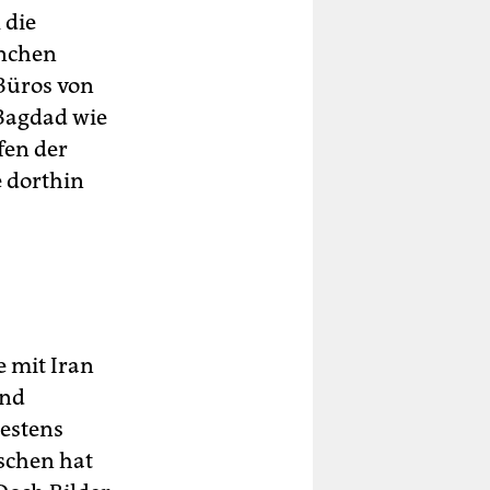
 die
anchen
 Büros von
 Bagdad wie
fen der
e dorthin
e mit Iran
und
destens
schen hat