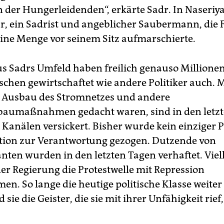
 der Hungerleidenden“, erkärte Sadr. In Naseriya 
, ein Sadrist und angeblicher Saubermann, die F
ne Menge vor seinem Sitz aufmarschierte.
aus Sadrs Umfeld haben freilich genauso Millionen
schen gewirtschaftet wie andere Politiker auch. M
n Ausbau des Stromnetzes und andere
baumaßnahmen gedacht waren, sind in den letzt
Kanälen versickert. Bisher wurde kein einziger Po
tion zur Verantwortung gezogen. Dutzende von
ten wurden in den letzten Tagen verhaftet. Viell
der Regierung die Protestwelle mit Repression
n. So lange die heutige politische Klasse weite
 sie die Geister, die sie mit ihrer Unfähigkeit rief,