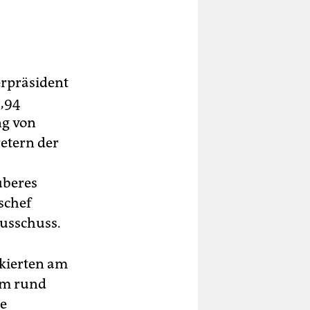
erpräsident
,94
ng von
etern der
uberes
schef
Ausschuss.
ckierten am
 Im rund
ne