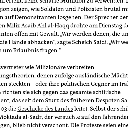
hl erteilt, keine scharfe Munition zu verwenden. 
ion zeigen, wie Soldaten und Polizisten brutal m
n auf Demonstranten losgehen. Der Sprecher de
en Miliz Asaib Ahl al-Haqq drohte am Dienstag d
ten offen mit Gewalt. „Wir werden denen, die u
 die Hände abhacken“, sagte Scheich Saidi. „Wir w
 um Erlaubnis fragen.“
vertreter wie Milizionäre verbreiten
ngstheorien, denen zufolge ausländische Mächt
en steckten – oder ihre politischen Gegner im Ira
 richten sie sich gegen das gesamte schiitische
ent, das seit dem Sturz des früheren Despoten 
003 die
Geschicke des Landes
leitet. Selbst der sch
 Moktada al-Sadr, der versuchte auf den fahrende
en, blieb nicht verschont. Die Proteste seien ein