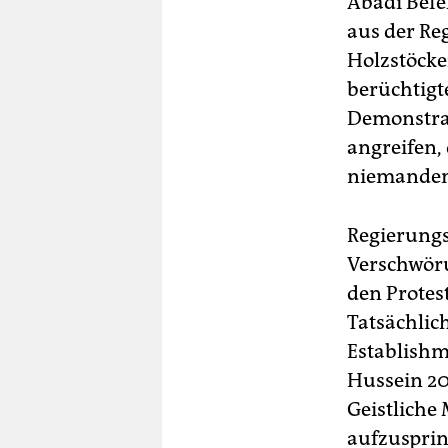
Abadi Befe
aus der Reg
Holzstöcke
berüchtigt
Demonstran
angreifen,
niemanden
Regierungs
Verschwöru
den Protest
Tatsächlich
Establishm
Hussein 2
Geistliche
aufzuspring