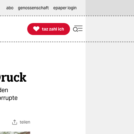
abo
genossenschaft
epaper login

taz zahl ich
taz zahl ich
Druck
den
orrupte
teilen