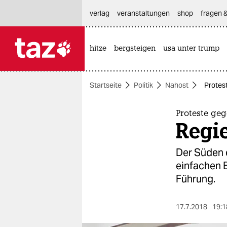
hautnavigation anspringen
hauptinhalt anspringen
footer anspringen
verlag
veranstaltungen
shop
fragen &
hitze
bergsteigen
usa unter trump

taz zahl ich
taz zahl ich
Startseite
Politik
Nahost
Protest
themen
politik
Proteste geg
Regi
öko
Der Süden d
gesellschaft
einfachen B
Führung.
kultur
sport
17.7.2018
19:1