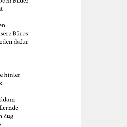
Doch Bilder
it
r
en
nsere Büros
erden dafür
e hinter
k.
Saddam
illernde
n Zug
e