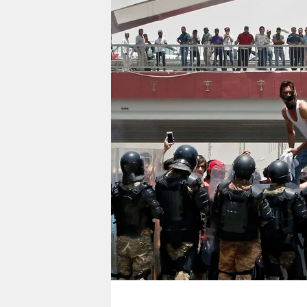
berlin
nord
wahrheit
verlag
verlag
veranstaltungen
shop
fragen & hilfe
unterstützen
abo
genossenschaft