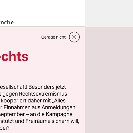
anche
r sie
Gerade nicht
überhaupt
inmal die
echts
rad fällt
 ist die
esellschaft! Besonders jetzt
 zehn
rt gegen Rechtsextremismus
gen nach
z kooperiert daher mit „Alles
ller Einnahmen aus Anmeldungen
Gehör zu
. September – an die Kampagne,
er noch nie
rstützt und Freiräume sichern will,
samte
bei?