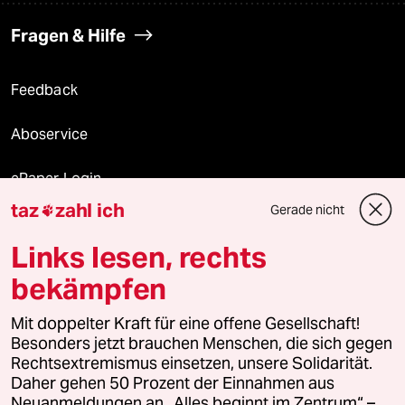
Fragen & Hilfe
Feedback
Aboservice
ePaper Login
taz
zahl ich
Gerade nicht

Downloads für Abonnierende
Links lesen, rechts
bekämpfen
© 2026 taz Verlags und Vertriebs GmbH
Mit doppelter Kraft für eine offene Gesellschaft!
Alle Rechte vorbehalten. Bei rechtlichen Fragen oder für Genehmigungen
wenden Sie sich bitte an
lizenzen@taz.de
Besonders jetzt brauchen Menschen, die sich gegen
Rechtsextremismus einsetzen, unsere Solidarität.
Daher gehen 50 Prozent der Einnahmen aus
Feedback
Redaktionsstatut
Kommune-Richtlinien
KI-
Neuanmeldungen an „Alles beginnt im Zentrum“ –