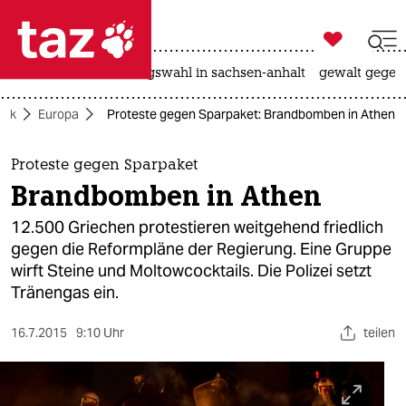

taz zahl ich
hitze
surfen
landtagswahl in sachsen-anhalt
gewalt gegen

taz zahl ich
itik
Europa
Proteste gegen Sparpaket: Brandbomben in Athen
taz zahl ich
themen
Proteste gegen Sparpaket
Brandbomben in Athen
politik
12.500 Griechen protestieren weitgehend friedlich
öko
gegen die Reformpläne der Regierung. Eine Gruppe
wirft Steine und Moltowcocktails. Die Polizei setzt
gesellschaft
Tränengas ein.
kultur
16.7.2015
9:10 Uhr
teilen
sport