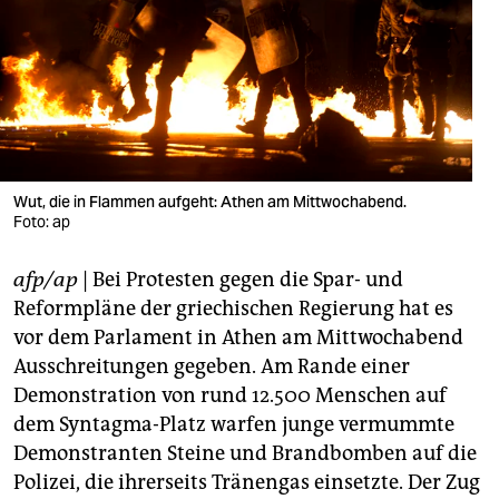
berlin
nord
wahrheit
verlag
verlag
Wut, die in Flammen aufgeht: Athen am Mittwochabend.
Foto: ap
veranstaltungen
afp/ap
| Bei Protesten gegen die Spar- und
shop
Reformpläne der griechischen Regierung hat es
fragen & hilfe
vor dem Parlament in Athen am Mittwochabend
Ausschreitungen gegeben. Am Rande einer
unterstützen
Demonstration von rund 12.500 Menschen auf
abo
dem Syntagma-Platz warfen junge vermummte
Demonstranten Steine und Brandbomben auf die
genossenschaft
Polizei, die ihrerseits Tränengas einsetzte. Der Zug