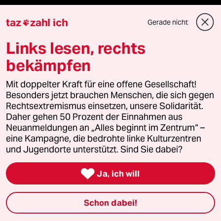
taz lab 2027
taz
zahl ich
Gerade nicht

Links lesen, rechts
Mehr taz Lesestoff
bekämpfen
Mit doppelter Kraft für eine offene Gesellschaft!
taz Blogs
Besonders jetzt brauchen Menschen, die sich gegen
Rechtsextremismus einsetzen, unsere Solidarität.
taz FUTURZWEI
Daher gehen 50 Prozent der Einnahmen aus
Neuanmeldungen an „Alles beginnt im Zentrum“ –
Le Monde diplomatique
eine Kampagne, die bedrohte linke Kulturzentren
und Jugendorte unterstützt. Sind Sie dabei?
taz Archiv

Ja, ich will
Mehr taz Angebote
Schon dabei!