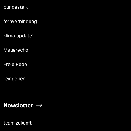
bundestalk
fernverbindung
klima update°
Mauerecho
Freie Rede
reingehen
Newsletter
team zukunft