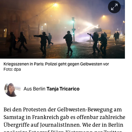
berlin
nord
wahrheit
verlag
verlag
veranstaltungen
Kriegsszenen in Paris: Polizei geht gegen Gelbwesten vor
Foto: dpa
shop
fragen & hilfe
Aus Berlin
Tanja Tricarico
unterstützen
Bei den Protesten der Gelbwesten-Bewegung am
abo
Samstag in Frankreich gab es offenbar zahlreiche
genossenschaft
Übergriffe auf JournalistInnen. Wie der in Berlin