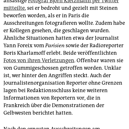
ansässige
Fotograf Björn Kietzmann per Twitter
epaper login
mitteilte
, sei er bedroht und gezielt mit Steinen
beworfen worden, als er in Paris die
Ausschreitungen fotografieren wollte. Zudem habe
er Kollegen gesehen, die geschlagen wurden.
Ähnliche Situationen hatten etwa der Journalist
Yann Foreix vom
Parisien
sowie der Radioreporter
Boris Kharlamoff erlebt. Beide veröffentlichten
Fotos von ihren Verletzungen
. Offenbar waren sie
von Gummigeschossen getroffen worden. Unklar
ist, wer hinter den Angriffen steckt. Auch der
Journalistenorganisation Reporter ohne Grenzen
lagen bei Redaktionsschluss keine weiteren
Informationen von Reportern vor, die in
Frankreich über die Demonstrationen der
Gelbwesten berichtet hatten.