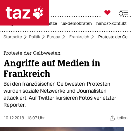

taz zahl ich
krieg in der ukraine
hitze
us-demokraten
nahost-konflikt

taz zahl ich
Startseite
Politik
Europa
Frankreich
Proteste der Gelb
taz zahl ich
themen
Proteste der Gelbwesten
Angriffe auf Medien in
politik
Frankreich
öko
Bei den französischen Gelbwesten-Protesten
wurden soziale Netzwerke und Journalisten
gesellschaft
attackiert. Auf Twitter kursieren Fotos verletzter
Reporter.
kultur
sport
10.12.2018
18:07 Uhr
teilen