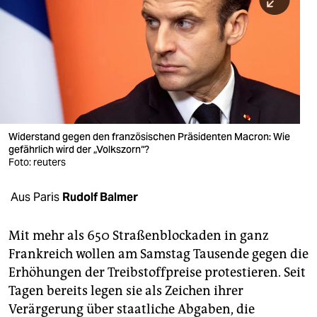
berlin
nord
wahrheit
verlag
verlag
Widerstand gegen den französischen Präsidenten Macron: Wie
gefährlich wird der „Volkszorn“?
veranstaltungen
Foto: reuters
shop
Aus Paris
Rudolf Balmer
fragen & hilfe
unterstützen
Mit mehr als 650 Straßenblockaden in ganz
Frankreich wollen am Samstag Tausende gegen die
abo
Erhöhungen der Treibstoffpreise protestieren. Seit
Tagen bereits legen sie als Zeichen ihrer
genossenschaft
Verärgerung über staatliche Abgaben, die