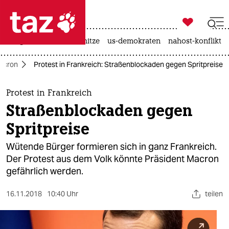

taz zahl ich
krieg in der ukraine
hitze
us-demokraten
nahost-konflikt

taz zahl ich
acron
Protest in Frankreich: Straßenblockaden gegen Spritpreise
taz zahl ich
themen
Protest in Frankreich
Straßenblockaden gegen
politik
Spritpreise
öko
Wütende Bürger formieren sich in ganz Frankreich.
Der Protest aus dem Volk könnte Präsident Macron
gesellschaft
gefährlich werden.
kultur
16.11.2018
10:40 Uhr
teilen
sport