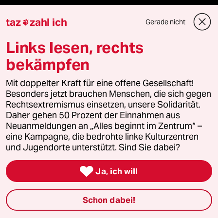
taz
zahl ich
Fragen & Hilfe
Gerade nicht

Links lesen, rechts
Feedback
bekämpfen
Aboservice
Mit doppelter Kraft für eine offene Gesellschaft!
Besonders jetzt brauchen Menschen, die sich gegen
ePaper Login
Rechtsextremismus einsetzen, unsere Solidarität.
Daher gehen 50 Prozent der Einnahmen aus
Downloads für Abonnierende
Neuanmeldungen an „Alles beginnt im Zentrum“ –
eine Kampagne, die bedrohte linke Kulturzentren
und Jugendorte unterstützt. Sind Sie dabei?

© 2026 taz Verlags und Vertriebs GmbH
Ja, ich will
Alle Rechte vorbehalten. Bei rechtlichen Fragen oder für Genehmigungen
wenden Sie sich bitte an
lizenzen@taz.de
Schon dabei!
Feedback
Redaktionsstatut
Kommune-Richtlinien
KI-