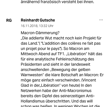
ännähernd französisch versteht bei ihnen.
Reinhardt Gutsche
RG
16.11.2018
,
13:32 Uhr
Macron-Dämmerung?
„Die addierte Wut macht noch kein Projekt für
das Land.“( "L’addition des colères ne fait pas
un projet pour le pays"). So Macron am
Mittwoch Abend auf TF1. „Libération“ hält das
für eine analytische Fehleinschätzung des
Präsidenten und sieht in der landesweit
anschwellenden „Bewegung der gelben
Warnwesten“ die klare Botschaft an Macron: Er
möge ganz einfach verschwinden. (Vincent
Glad in der„Libération“ von heute) In den
Netzwerken habe der Anti-Macronismus
bereits den Gipfel des seinerzeitigen Anti-
Hollandismus überschritten. Und das will
schon was heißen. In wenigen Wochen ist die