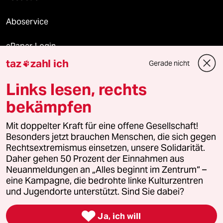
Aboservice
ePaper Login
taz
zahl ich
Gerade nicht

Downloads für Abonnierende
Links lesen, rechts
bekämpfen
© 2026 taz Verlags und Vertriebs GmbH
Alle Rechte vorbehalten. Bei rechtlichen Fragen oder für Genehmigungen
Mit doppelter Kraft für eine offene Gesellschaft!
wenden Sie sich bitte an
lizenzen@taz.de
Besonders jetzt brauchen Menschen, die sich gegen
Rechtsextremismus einsetzen, unsere Solidarität.
Daher gehen 50 Prozent der Einnahmen aus
Feedback
Redaktionsstatut
Kommune-Richtlinien
KI-
Neuanmeldungen an „Alles beginnt im Zentrum“ –
eine Kampagne, die bedrohte linke Kulturzentren
Leitlinie
Informant
Datenschutz
Impressum
AGB
und Jugendorte unterstützt. Sind Sie dabei?
Seitenwende
Einwilligungen widerrufen (Ads)

Ja, ich will