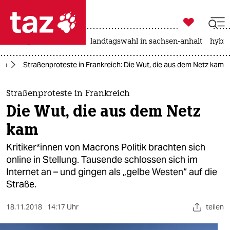

taz zahl ich
niedrigwasser
rente
landtagswahl in sachsen-anhalt
hybri

taz zahl ich
on
Straßenproteste in Frankreich: Die Wut, die aus dem Netz kam
taz zahl ich
themen
Straßenproteste in Frankreich
Die Wut, die aus dem Netz
politik
kam
öko
Kritiker*innen von Macrons Politik brachten sich
online in Stellung. Tausende schlossen sich im
gesellschaft
Internet an – und gingen als „gelbe Westen“ auf die
Straße.
kultur
sport
18.11.2018
14:17 Uhr
teilen