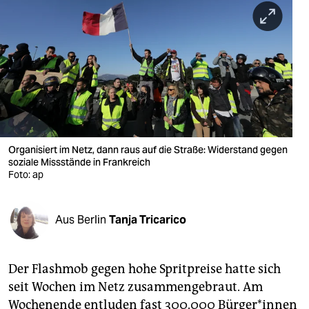
berlin
nord
wahrheit
verlag
verlag
veranstaltungen
Organisiert im Netz, dann raus auf die Straße: Widerstand gegen
soziale Missstände in Frankreich
Foto: ap
shop
fragen & hilfe
Aus Berlin
Tanja Tricarico
unterstützen
abo
Der Flashmob gegen hohe Spritpreise hatte sich
genossenschaft
seit Wochen im Netz zusammengebraut. Am
Wochenende entluden fast 300.000 Bürger*innen