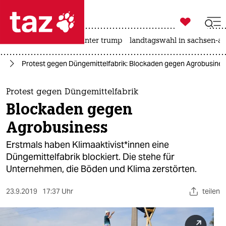

taz zahl ich
nahost-konflikt
usa unter trump
landtagswahl in sachsen-an

taz zahl ich
ie
Protest gegen Düngemittelfabrik: Blockaden gegen Agrobusine
taz zahl ich
themen
Protest gegen Düngemittelfabrik
Blockaden gegen
politik
Agrobusiness
öko
Erstmals haben Klimaaktivist*innen eine
Düngemittelfabrik blockiert. Die stehe für
gesellschaft
Unternehmen, die Böden und Klima zerstörten.
kultur
23.9.2019
17:37 Uhr
teilen
sport