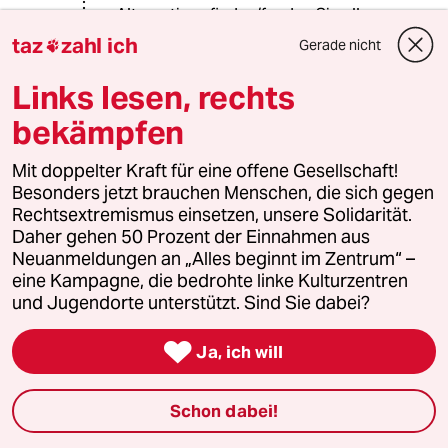
Alternativen finden/fanden Sie alle
nur in den kapitalistischen Ländern.
taz
zahl ich
Gerade nicht

Links lesen, rechts
Jandebuur
J
bekämpfen
26.09.2019
,
07:25 Uhr
@Frau Kirschgrün:
Mit doppelter Kraft für eine offene Gesellschaft!
Frau Kirschgrün,ich folge auch des
Besonders jetzt brauchen Menschen, die sich gegen
öfteren Ihren Beiträgen,nennen sie
Rechtsextremismus einsetzen, unsere Solidarität.
doch auch bitte Ihren Beruf.
Daher gehen 50 Prozent der Einnahmen aus
Neuanmeldungen an „Alles beginnt im Zentrum“ –
Ich bin Landwirtschaftsmeister und
eine Kampagne, die bedrohte linke Kulturzentren
Biobauer seit vielen Jahren.
und Jugendorte unterstützt. Sind Sie dabei?

Ja, ich will
Bernhard Hellweg
BH
26.09.2019
,
07:20 Uhr
Schon dabei!
@Frau Kirschgrün: