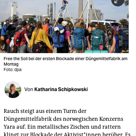
berlin
nord
wahrheit
verlag
verlag
Free the Soil bei der ersten Blockade einer Düngemittelfabrik am
Montag
veranstaltungen
Foto: dpa
shop
fragen & hilfe
Von
Katharina Schipkowski
unterstützen
Rauch steigt aus einem Turm der
abo
Düngemittelfabrik des ­norwegischen Konzerns
genossenschaft
Yara auf. Ein metallisches Zischen und rattern
klingt zur Blockade der Aktivist*innen her­über. Es